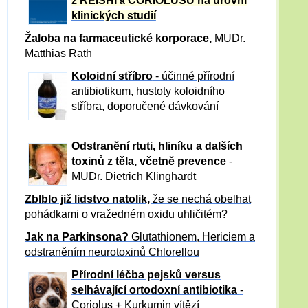
z REISHI
CORIOLUSU
na úrovni
a
klinických studií
Žaloba
na farmaceutické korporace,
MUDr.
Matthias Rath
Koloidní stříbro
- účinné přírodní
antibiotikum,
hustoty koloidního
stříbra, doporučené dávkování
Odstranění rtuti, hliníku a dalších
toxinů z těla, včetně p
revence
-
MUDr. Dietrich Klinghardt
Zblblo již lidstvo natolik,
že se nechá obelhat
pohádkami o vražedném oxidu uhličitém?
Jak na Parkinsona?
Glutathionem, Hericiem a
odstraněním neurotoxinů Chlorellou
Přírodní léčba pejsků versus
selhávající ortodoxní antibiotika
-
Coriolus + Kurkumin vítězí