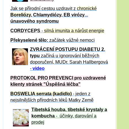
Jak se přírodní cestou uzdravit z
chronické
Boreliózy
, Chlamydiózy, EB virózy
...
únavového syndromu
CORDYCEPS
-
silná imunita a nárůst energie
Překyselené tělo:
začátek vážné nemoci
ZVRÁCE
NÍ POSTUPU DIABETU 2.
typu
začíná u ignorování běžných
doporučení, MUDr. Sarah Hallbergová
-
video
PROTOKOL PRO PREVENCI pro uzdravené
klienty
stránek "Úspěšná léčba"
BOSWELIA serrata (kadidlo)
- jeden z
nejsilnějších přírodních léků Matky Země
Tibetská houba, tibetské
krystaly
a
kombucha
- účinky, darování a
prodej