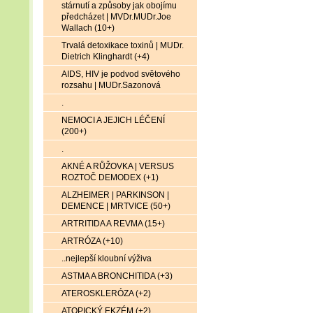
stárnutí a způsoby jak obojímu
předcházet | MVDr.MUDr.Joe
Wallach (10+)
Trvalá detoxikace toxinů | MUDr.
Dietrich Klinghardt (+4)
AIDS, HIV je podvod světového
rozsahu | MUDr.Sazonová
.
NEMOCI A JEJICH LÉČENÍ
(200+)
.
AKNÉ A RŮŽOVKA | VERSUS
ROZTOČ DEMODEX (+1)
ALZHEIMER | PARKINSON |
DEMENCE | MRTVICE (50+)
ARTRITIDA A REVMA (15+)
ARTRÓZA (+10)
..nejlepší kloubní výživa
ASTMA A BRONCHITIDA (+3)
ATEROSKLERÓZA (+2)
ATOPICKÝ EKZÉM (+2)