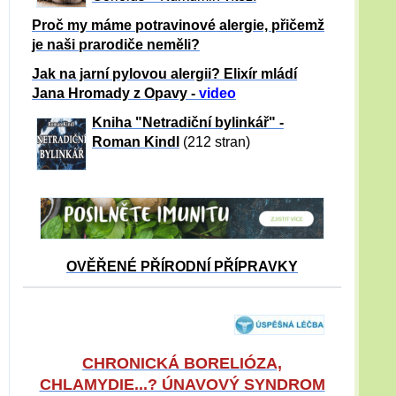
Proč my máme potravinové alergie, přičemž
je naši prarodiče neměli?
Jak na jarní pylovou alergii? Elixír mládí
Jana Hromady z Opavy -
video
Kniha "Netradiční bylinkář" -
Roman Kindl
(212 stran)
OVĚŘENÉ PŘÍRODNÍ PŘÍPRAVKY
CHRONICKÁ BORELIÓZA,
CHLAMYDIE...? ÚNAVOVÝ SYNDROM