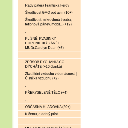
Rady pátera Františka Ferdy
Škodlivost GMO potravin (10+)
Škodlivost: mikrovlnná trouba,
teflonová pánev, mobil... (+19)
.
PLÍSNĚ, KVASINKY,
CHRONICJKÝ ZÁNĚT |
MUDr.Carolyn Dean (+3)
.
ZPŮSOB DÝCHÁNÍ A CO
DÝCHÁTE (+10 článků)
Zkvalitění vzduchu v domácnosti |
Čistička vzduchu (+2)
.
PŘEKYSELENÉ TĚLO (+4)
.
OBČASNÁ HLADOVKA (20+)
K čemu je dobrý půst
.