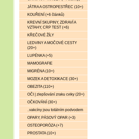
JÁTRA A OSTROPESTŘEC (10+)
KOUŘENÍ (+6 článků)
KREVNÍ SKUPINY, ZDRAVÍ A
VZTAHY, CRP TEST (+6)
KŘEČOVÉ ŽÍLY
LEDVINY A MOČOVÉ CESTY
(20+)
LUPÉNKA (+5)
MAMOGRAFIE
MIGRÉNA (10+)
MOZEK A DETOXIKACE (30+)
OBEZITA (110+)
OČI | zlepšování zraku cviky (20+)
OČKOVÁNÍ (30+)
..vakcíny jsou totálním podvodem
OPARY, PÁSOVÝ OPAR (+3)
OSTEOPORÓZA (+7)
PROSTATA (10+)