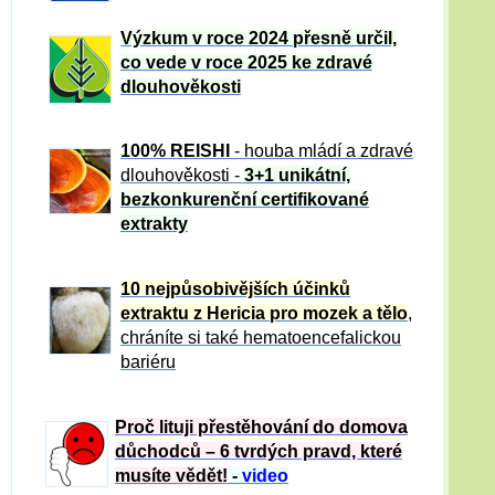
Výzkum v roce 2024 přesně určil,
co vede v roce 2025 ke zdravé
dlouhověkosti
100% REISHI
- houba mládí a zdravé
dlou
h
ověkosti -
3+1 unikátní,
bezkonkurenční certifikované
extrakty
10 nejpůsobivějších účinků
extraktu z Hericia pro mozek a tělo
,
chráníte si také hematoencefalickou
bariéru
Proč lituji přestěhování do domova
důchodců – 6 tvrdých pravd, které
musíte vědět!
-
video