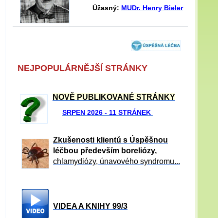
Úžasný:
MUDr. Henry Bieler
NEJPOPULÁRNĚJŠÍ STRÁNKY
NOVĚ PUBLIKOVANÉ STRÁNKY
SRPEN 2026 - 11 STRÁNEK
Zkušenosti klientů s Úspěšnou
léčbou především boreliózy,
chlamydiózy, únavového syndromu...
VIDEA A KNIHY 99/3