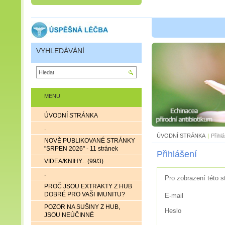
VYHLEDÁVÁNÍ
MENU
ÚVODNÍ STRÁNKA
.
ÚVODNÍ STRÁNKA
|
Přihl
NOVĚ PUBLIKOVANÉ STRÁNKY
"SRPEN 2026" - 11 stránek
Přihlášení
VIDEA/KNIHY... (99/3)
.
Pro zobrazení této s
PROČ JSOU EXTRAKTY Z HUB
DOBRÉ PRO VAŠI IMUNITU?
E-mail
POZOR NA SUŠINY Z HUB,
Heslo
JSOU NEÚČINNÉ