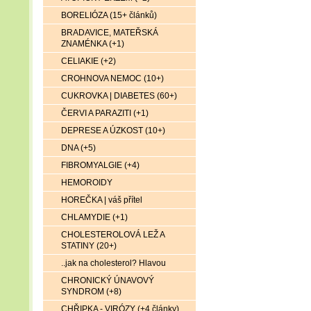
BORELIÓZA (15+ článků)
BRADAVICE, MATEŘSKÁ
ZNAMÉNKA (+1)
CELIAKIE (+2)
CROHNOVA NEMOC (10+)
CUKROVKA | DIABETES (60+)
ČERVI A PARAZITI (+1)
DEPRESE A ÚZKOST (10+)
DNA (+5)
FIBROMYALGIE (+4)
HEMOROIDY
HOREČKA | váš přítel
CHLAMYDIE (+1)
CHOLESTEROLOVÁ LEŽ A
STATINY (20+)
..jak na cholesterol? Hlavou
CHRONICKÝ ÚNAVOVÝ
SYNDROM (+8)
CHŘIPKA - VIRÓZY (+4 články)