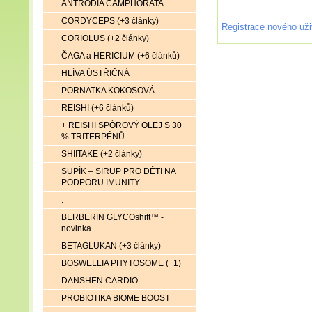
ANTRODIA CAMPHORATA
CORDYCEPS (+3 články)
Registrace nového uži
CORIOLUS (+2 články)
ČAGA a HERICIUM (+6 článků)
HLÍVA ÚSTŘIČNÁ
PORNATKA KOKOSOVÁ
REISHI (+6 článků)
+ REISHI SPÓROVÝ OLEJ S 30
% TRITERPÉNŮ
SHIITAKE (+2 články)
SUPÍK – SIRUP PRO DĚTI NA
PODPORU IMUNITY
.
BERBERIN GLYCOshift™ -
novinka
BETAGLUKAN (+3 články)
BOSWELLIA PHYTOSOME (+1)
DANSHEN CARDIO
PROBIOTIKA BIOME BOOST