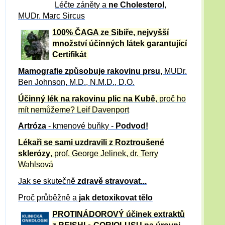
Léčte záněty a
ne Cholesterol
,
MUDr. Marc Sircus
100% ČAGA ze Sibiře, nejvyšší
množství účinných látek garantující
Certifikát
Mamografie způsobuje rakovinu prsu
,
MUDr.
Ben Johnson, M.D., N.M.D., D.O.
Účinný
lék na
rakovinu plic na Kubě
, proč ho
mít nemůžeme?
Leif Davenport
Artróza
- kmenové buňky -
Podvod!
Lékaři se sami uzdravili z Roztroušené
sklerózy
, prof. George Jelinek, dr. Terry
Wahlsová
Jak se skutečně
zdravě
stravovat...
Proč průběžně a
jak detoxikovat tělo
PROTINÁDOROVÝ účinek extraktů