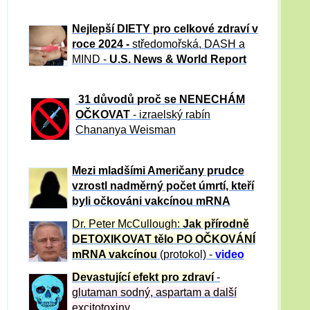
Nejlepší DIETY pro celkové zdraví v
roce 2024 -
středomořská, DASH a
MIND -
U.S. News & World Report
31 důvod
ů proč se NENECHÁM
OČKOVAT
- izraelský rabín
Chananya Weisman
Mezi mladšími Američany prudce
vzrostl nadměrný počet úmrtí, kteří
byli očkováni vakcínou mRNA
Dr. Peter
McCullough:
Jak přírodně
DETOXIKOVAT tělo PO OČKOVÁNÍ
mRNA vakcínou
(protokol) -
video
Devastující efekt pro zdraví
-
glutaman sodný, aspartam a další
excitotoxiny