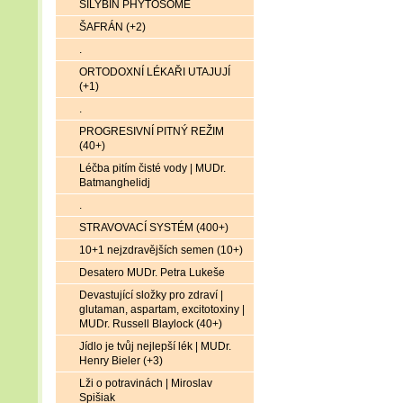
SILYBIN PHYTOSOME
ŠAFRÁN (+2)
.
ORTODOXNÍ LÉKAŘI UTAJUJÍ
(+1)
.
PROGRESIVNÍ PITNÝ REŽIM
(40+)
Léčba pitím čisté vody | MUDr.
Batmanghelidj
.
STRAVOVACÍ SYSTÉM (400+)
10+1 nejzdravějších semen (10+)
Desatero MUDr. Petra Lukeše
Devastující složky pro zdraví |
glutaman, aspartam, excitotoxiny |
MUDr. Russell Blaylock (40+)
Jídlo je tvůj nejlepší lék | MUDr.
Henry Bieler (+3)
Lži o potravinách | Miroslav
Spišiak