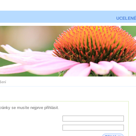
UCELENÉ
ášení
tránky se musíte nejprve přihlásit.