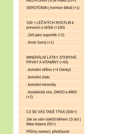
MELATONIN | to je mládí (20+)
SEROTONIN | hormon štěstí (+1)
.
100 + LÉČIVÝCH ROSTLIN k
prevenci a léčbě (+100)
..Zelí jako superlék (+2)
..Kmín černý (+1)
.
MINERÁLNÍ LÁTKY, STOPOVÉ
PRVKY A VITAMÍNY (+40)
..koloidní stříbro (+4 články)
..koloidní zlato
..koloidní minerály
..krystalická síra, DMSO a MMS
(+2)
.
C0 SE VÁS TAKÉ TÝKÁ (300+)
Jak se sám vyléčit během 15 dní |
Mike Adams (50+)
Příčiny nemocí, předčasné