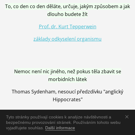
To, co den co den děláte, určuje, jakým způsobem a jak
dlouho budete žít
Prof. dr. Kurt Tepperwein
základy odkyselení organismu
Nemoc není nic jiného, než pokus těla zbavit se
morbidních látek
Thomas Sydenham, nesoucí předzdívku "anglický
Hippocrates"
Tyto stránky používají cookies k analýze návštěvnosti a
bezpečnému provozování stránek. Používáním tohoto webu
vyjadřujete souhlas.
Další informace
Nemoc je vyléčena jen pomocí Přírody, neutralizací a