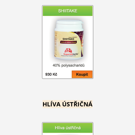
HLÍVA ÚSTŘIČNÁ