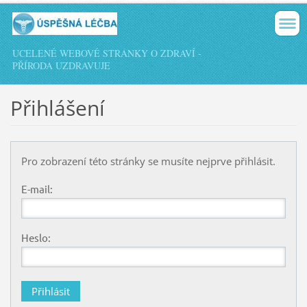
UCELENÉ WEBOVÉ STRÁNKY O ZDRAVÍ -
PŘÍRODA UZDRAVUJE
Přihlášení
Pro zobrazení této stránky se musíte nejprve přihlásit.
E-mail:
Heslo: