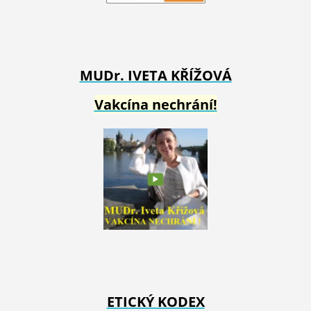
MUDr. IVETA
KŘÍŽOVÁ
Vakcína nechrání!
ETICKÝ KODEX