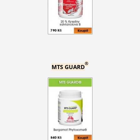
®
MTS GUARD