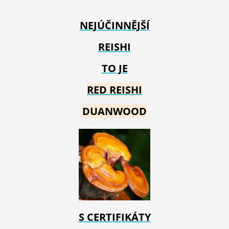
NEJÚČINNĚJŠÍ
REISHI
TO JE
RED REIS
HI
DUANWOOD
S CERTIFIKÁTY