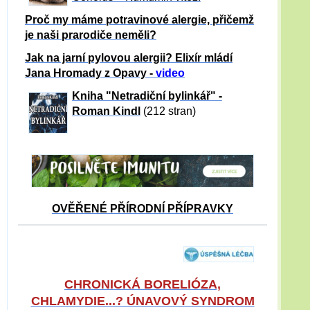
Proč my máme potravinové alergie, přičemž
je naši prarodiče neměli?
Jak na jarní pylovou alergii? Elixír mládí
Jana Hromady z Opavy -
video
Kniha "Netradiční bylinkář" -
Roman Kindl
(212 stran)
OVĚŘENÉ PŘÍRODNÍ PŘÍPRAVKY
CHRONICKÁ BORELIÓZA,
CHLAMYDIE...? ÚNAVOVÝ SYNDROM