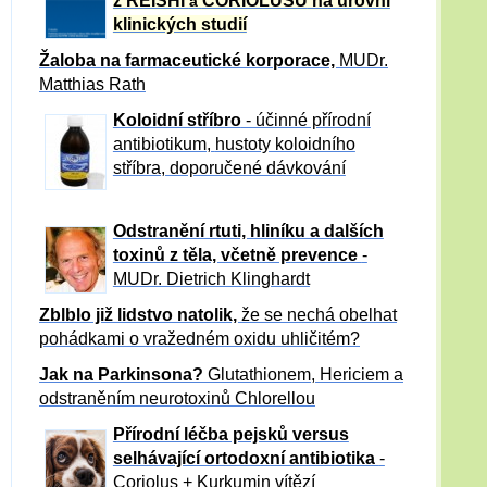
z REISHI
CORIOLUSU
na úrovni
a
klinických studií
Žaloba
na farmaceutické korporace,
MUDr.
Matthias Rath
Koloidní stříbro
- účinné přírodní
antibiotikum,
hustoty koloidního
stříbra, doporučené dávkování
Odstranění rtuti, hliníku a dalších
toxinů z těla, včetně p
revence
-
MUDr. Dietrich Klinghardt
Zblblo již lidstvo natolik,
že se nechá obelhat
pohádkami o vražedném oxidu uhličitém?
Jak na Parkinsona?
Glutathionem, Hericiem a
odstraněním neurotoxinů Chlorellou
Přírodní léčba pejsků versus
selhávající ortodoxní antibiotika
-
Coriolus + Kurkumin vítězí