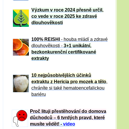
Výzkum v roce 2024 přesně určil,
co vede v roce 2025 ke zdravé
dlouhověkosti
100% REISHI
- houba mládí a zdravé
dlou
h
ověkosti -
3+1 unikátní,
bezkonkurenční certifikované
extrakty
10 nejpůsobivějších účinků
extraktu z Hericia pro mozek a tělo
,
chráníte si také hematoencefalickou
bariéru
Proč lituji přestěhování do domova
důchodců – 6 tvrdých pravd, které
musíte vědět!
-
video