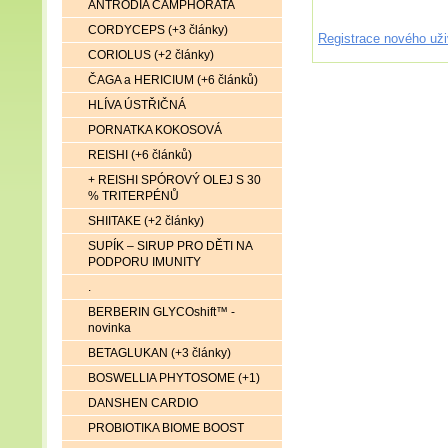
ANTRODIA CAMPHORATA
CORDYCEPS (+3 články)
Registrace nového uži
CORIOLUS (+2 články)
ČAGA a HERICIUM (+6 článků)
HLÍVA ÚSTŘIČNÁ
PORNATKA KOKOSOVÁ
REISHI (+6 článků)
+ REISHI SPÓROVÝ OLEJ S 30
% TRITERPÉNŮ
SHIITAKE (+2 články)
SUPÍK – SIRUP PRO DĚTI NA
PODPORU IMUNITY
.
BERBERIN GLYCOshift™ -
novinka
BETAGLUKAN (+3 články)
BOSWELLIA PHYTOSOME (+1)
DANSHEN CARDIO
PROBIOTIKA BIOME BOOST