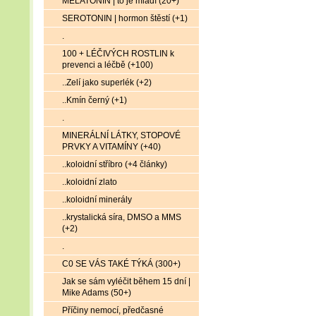
MELATONIN | to je mládí (20+)
SEROTONIN | hormon štěstí (+1)
.
100 + LÉČIVÝCH ROSTLIN k
prevenci a léčbě (+100)
..Zelí jako superlék (+2)
..Kmín černý (+1)
.
MINERÁLNÍ LÁTKY, STOPOVÉ
PRVKY A VITAMÍNY (+40)
..koloidní stříbro (+4 články)
..koloidní zlato
..koloidní minerály
..krystalická síra, DMSO a MMS
(+2)
.
C0 SE VÁS TAKÉ TÝKÁ (300+)
Jak se sám vyléčit během 15 dní |
Mike Adams (50+)
Příčiny nemocí, předčasné