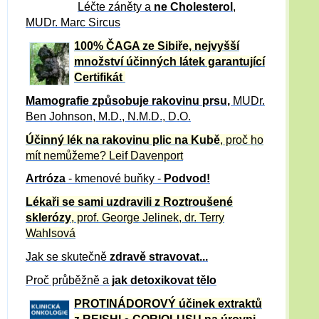
Léčte záněty a
ne Cholesterol
,
MUDr. Marc Sircus
100% ČAGA ze Sibiře, nejvyšší
množství účinných látek garantující
Certifikát
Mamografie způsobuje rakovinu prsu
,
MUDr.
Ben Johnson, M.D., N.M.D., D.O.
Účinný
lék na
rakovinu plic na Kubě
, proč ho
mít nemůžeme?
Leif Davenport
Artróza
- kmenové buňky -
Podvod!
Lékaři se sami uzdravili z Roztroušené
sklerózy
, prof. George Jelinek, dr. Terry
Wahlsová
Jak se skutečně
zdravě
stravovat...
Proč průběžně a
jak detoxikovat tělo
PROTINÁDOROVÝ účinek extraktů