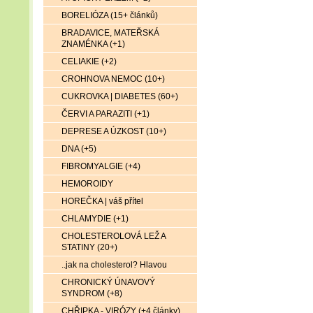
BORELIÓZA (15+ článků)
BRADAVICE, MATEŘSKÁ
ZNAMÉNKA (+1)
CELIAKIE (+2)
CROHNOVA NEMOC (10+)
CUKROVKA | DIABETES (60+)
ČERVI A PARAZITI (+1)
DEPRESE A ÚZKOST (10+)
DNA (+5)
FIBROMYALGIE (+4)
HEMOROIDY
HOREČKA | váš přítel
CHLAMYDIE (+1)
CHOLESTEROLOVÁ LEŽ A
STATINY (20+)
..jak na cholesterol? Hlavou
CHRONICKÝ ÚNAVOVÝ
SYNDROM (+8)
CHŘIPKA - VIRÓZY (+4 články)