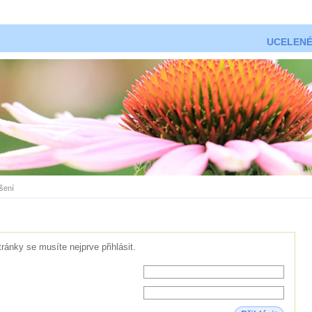
UCELENÉ
ášení
tránky se musíte nejprve přihlásit.