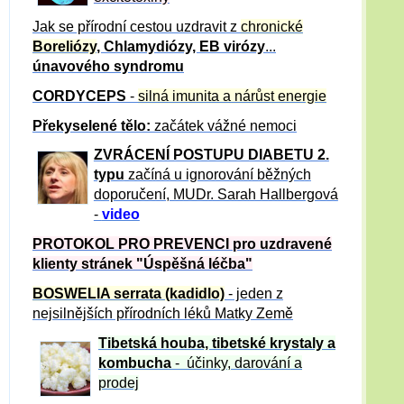
Jak se přírodní cestou uzdravit z
chronické
Boreliózy
, Chlamydiózy, EB virózy
...
únavového syndromu
CORDYCEPS
-
silná imunita a nárůst energie
Překyselené tělo:
začátek vážné nemoci
ZVRÁCE
NÍ POSTUPU DIABETU 2.
typu
začíná u ignorování běžných
doporučení, MUDr. Sarah Hallbergová
-
video
PROTOKOL PRO PREVENCI pro uzdravené
klienty
stránek "Úspěšná léčba"
BOSWELIA serrata (kadidlo)
- jeden z
nejsilnějších přírodních léků Matky Země
Tibetská houba, tibetské
krystaly
a
kombucha
- účinky, darování a
prodej