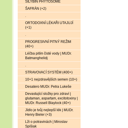
SILYBIN PHYTOSOME
ŠAFRÁN (+2)
.
ORTODOXNÍ LÉKAŘI UTAJUJÍ
(+1)
.
PROGRESIVNÍ PITNÝ REŽIM
(40+)
Léčba pitím čisté vody | MUDr.
Batmanghelidj
.
STRAVOVACÍ SYSTÉM (400+)
10+1 nejzdravějších semen (10+)
Desatero MUDr. Petra Lukeše
Devastující složky pro zdraví |
glutaman, aspartam, excitotoxiny |
MUDr. Russell Blaylock (40+)
Jídlo je tvůj nejlepší lék | MUDr.
Henry Bieler (+3)
Lži o potravinách | Miroslav
Spišiak