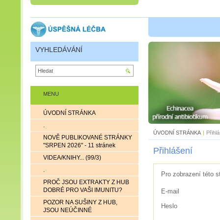
VYHLEDÁVÁNÍ
MENU
ÚVODNÍ STRÁNKA
.
ÚVODNÍ STRÁNKA
|
Přihl
NOVĚ PUBLIKOVANÉ STRÁNKY
"SRPEN 2026" - 11 stránek
Přihlášení
VIDEA/KNIHY... (99/3)
.
Pro zobrazení této s
PROČ JSOU EXTRAKTY Z HUB
DOBRÉ PRO VAŠI IMUNITU?
E-mail
POZOR NA SUŠINY Z HUB,
Heslo
JSOU NEÚČINNÉ