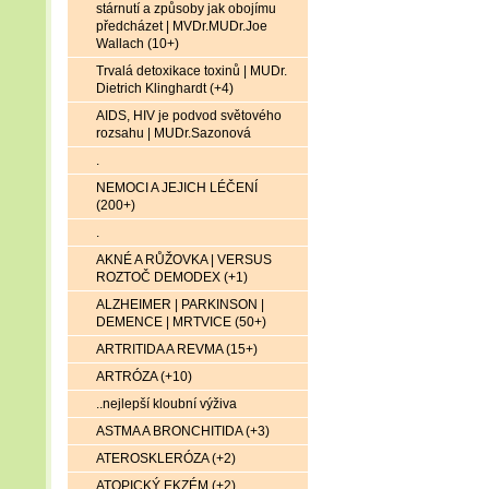
stárnutí a způsoby jak obojímu
předcházet | MVDr.MUDr.Joe
Wallach (10+)
Trvalá detoxikace toxinů | MUDr.
Dietrich Klinghardt (+4)
AIDS, HIV je podvod světového
rozsahu | MUDr.Sazonová
.
NEMOCI A JEJICH LÉČENÍ
(200+)
.
AKNÉ A RŮŽOVKA | VERSUS
ROZTOČ DEMODEX (+1)
ALZHEIMER | PARKINSON |
DEMENCE | MRTVICE (50+)
ARTRITIDA A REVMA (15+)
ARTRÓZA (+10)
..nejlepší kloubní výživa
ASTMA A BRONCHITIDA (+3)
ATEROSKLERÓZA (+2)
ATOPICKÝ EKZÉM (+2)