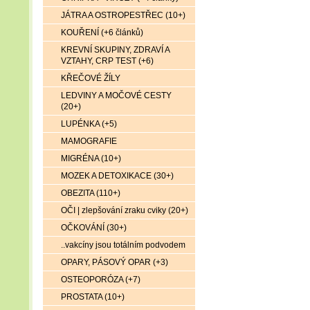
JÁTRA A OSTROPESTŘEC (10+)
KOUŘENÍ (+6 článků)
KREVNÍ SKUPINY, ZDRAVÍ A
VZTAHY, CRP TEST (+6)
KŘEČOVÉ ŽÍLY
LEDVINY A MOČOVÉ CESTY
(20+)
LUPÉNKA (+5)
MAMOGRAFIE
MIGRÉNA (10+)
MOZEK A DETOXIKACE (30+)
OBEZITA (110+)
OČI | zlepšování zraku cviky (20+)
OČKOVÁNÍ (30+)
..vakcíny jsou totálním podvodem
OPARY, PÁSOVÝ OPAR (+3)
OSTEOPORÓZA (+7)
PROSTATA (10+)