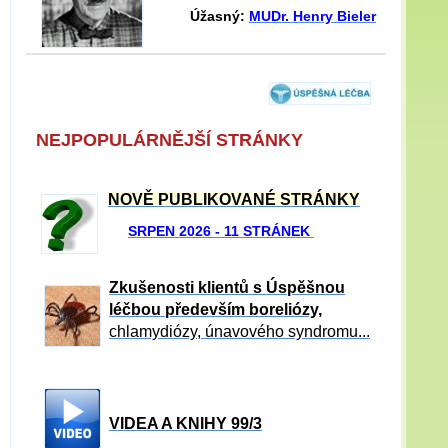
Úžasný:
MUDr. Henry Bieler
NEJPOPULÁRNĚJŠÍ STRÁNKY
NOVĚ PUBLIKOVANÉ STRÁNKY
SRPEN 2026 - 11 STRÁNEK
Zkušenosti klientů s Úspěšnou
léčbou především boreliózy,
chlamydiózy, únavového syndromu...
VIDEA A KNIHY 99/3