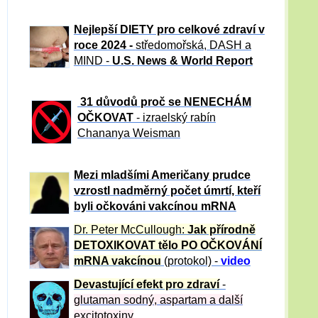
Nejlepší DIETY pro celkové zdraví v
roce 2024 -
středomořská, DASH a
MIND -
U.S. News & World Report
31 důvod
ů proč se NENECHÁM
OČKOVAT
- izraelský rabín
Chananya Weisman
Mezi mladšími Američany prudce
vzrostl nadměrný počet úmrtí, kteří
byli očkováni vakcínou mRNA
Dr. Peter
McCullough:
Jak přírodně
DETOXIKOVAT tělo PO OČKOVÁNÍ
mRNA vakcínou
(protokol) -
video
Devastující efekt pro zdraví
-
glutaman sodný, aspartam a další
excitotoxiny