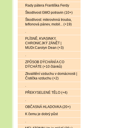
Rady pátera Františka Ferdy
Škodlivost GMO potravin (10+)
Škodlivost: mikrovlnná trouba,
teflonová pánev, mobil... (+19)
.
PLÍSNĚ, KVASINKY,
CHRONICJKÝ ZÁNĚT |
MUDr.Carolyn Dean (+3)
.
ZPŮSOB DÝCHÁNÍ A CO
DÝCHÁTE (+10 článků)
Zkvalitění vzduchu v domácnosti |
Čistička vzduchu (+2)
.
PŘEKYSELENÉ TĚLO (+4)
.
OBČASNÁ HLADOVKA (20+)
K čemu je dobrý půst
.