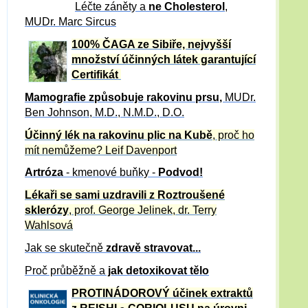
Léčte záněty a
ne Cholesterol
,
MUDr. Marc Sircus
100% ČAGA ze Sibiře, nejvyšší
množství účinných látek garantující
Certifikát
Mamografie způsobuje rakovinu prsu
,
MUDr.
Ben Johnson, M.D., N.M.D., D.O.
Účinný
lék na
rakovinu plic na Kubě
, proč ho
mít nemůžeme?
Leif Davenport
Artróza
- kmenové buňky -
Podvod!
Lékaři se sami uzdravili z Roztroušené
sklerózy
, prof. George Jelinek, dr. Terry
Wahlsová
Jak se skutečně
zdravě
stravovat...
Proč průběžně a
jak detoxikovat tělo
PROTINÁDOROVÝ účinek extraktů