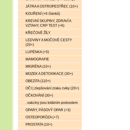
JÁTRA A OSTROPESTŘEC (10+)
KOUŘENÍ (+6 článků)
KREVNÍ SKUPINY, ZDRAVÍ A
VZTAHY, CRP TEST (+6)
KŘEČOVÉ ŽÍLY
LEDVINY A MOČOVÉ CESTY
(20+)
LUPÉNKA (+5)
MAMOGRAFIE
MIGRÉNA (10+)
MOZEK A DETOXIKACE (30+)
OBEZITA (110+)
OČI | zlepšování zraku cviky (20+)
OČKOVÁNÍ (30+)
..vakcíny jsou totálním podvodem
OPARY, PÁSOVÝ OPAR (+3)
OSTEOPORÓZA (+7)
PROSTATA (10+)