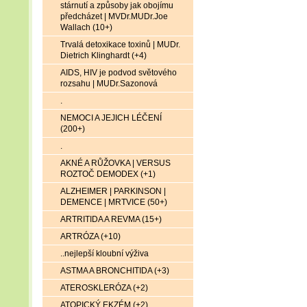
stárnutí a způsoby jak obojímu
předcházet | MVDr.MUDr.Joe
Wallach (10+)
Trvalá detoxikace toxinů | MUDr.
Dietrich Klinghardt (+4)
AIDS, HIV je podvod světového
rozsahu | MUDr.Sazonová
.
NEMOCI A JEJICH LÉČENÍ
(200+)
.
AKNÉ A RŮŽOVKA | VERSUS
ROZTOČ DEMODEX (+1)
ALZHEIMER | PARKINSON |
DEMENCE | MRTVICE (50+)
ARTRITIDA A REVMA (15+)
ARTRÓZA (+10)
..nejlepší kloubní výživa
ASTMA A BRONCHITIDA (+3)
ATEROSKLERÓZA (+2)
ATOPICKÝ EKZÉM (+2)