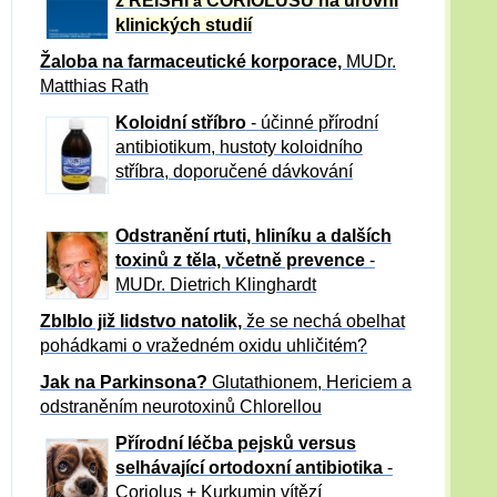
z REISHI
CORIOLUSU
na úrovni
a
klinických studií
Žaloba
na farmaceutické korporace,
MUDr.
Matthias Rath
Koloidní stříbro
- účinné přírodní
antibiotikum,
hustoty koloidního
stříbra, doporučené dávkování
Odstranění rtuti, hliníku a dalších
toxinů z těla, včetně p
revence
-
MUDr. Dietrich Klinghardt
Zblblo již lidstvo natolik,
že se nechá obelhat
pohádkami o vražedném oxidu uhličitém?
Jak na Parkinsona?
Glutathionem, Hericiem a
odstraněním neurotoxinů Chlorellou
Přírodní léčba pejsků versus
selhávající ortodoxní antibiotika
-
Coriolus + Kurkumin vítězí