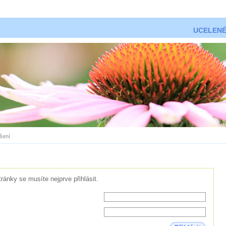
UCELENÉ
ášení
tránky se musíte nejprve přihlásit.