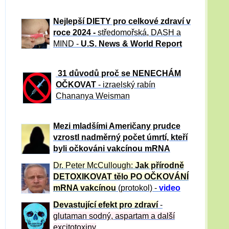
Nejlepší DIETY pro celkové zdraví v
roce 2024 -
středomořská, DASH a
MIND -
U.S. News & World Report
31 důvod
ů proč se NENECHÁM
OČKOVAT
- izraelský rabín
Chananya Weisman
Mezi mladšími Američany prudce
vzrostl nadměrný počet úmrtí, kteří
byli očkováni vakcínou mRNA
Dr. Peter
McCullough:
Jak přírodně
DETOXIKOVAT tělo PO OČKOVÁNÍ
mRNA vakcínou
(protokol) -
video
Devastující efekt pro zdraví
-
glutaman sodný, aspartam a další
excitotoxiny