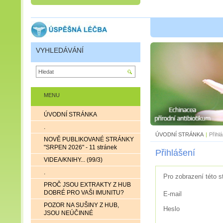
VYHLEDÁVÁNÍ
MENU
ÚVODNÍ STRÁNKA
.
ÚVODNÍ STRÁNKA
|
Přihl
NOVĚ PUBLIKOVANÉ STRÁNKY
"SRPEN 2026" - 11 stránek
Přihlášení
VIDEA/KNIHY... (99/3)
.
Pro zobrazení této s
PROČ JSOU EXTRAKTY Z HUB
DOBRÉ PRO VAŠI IMUNITU?
E-mail
POZOR NA SUŠINY Z HUB,
Heslo
JSOU NEÚČINNÉ