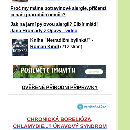
Proč my máme potravinové alergie, přičemž
je naši prarodiče neměli?
Jak na jarní pylovou alergii? Elixír mládí
Jana Hromady z Opavy -
video
Kniha "Netradiční bylinkář" -
Roman Kindl
(212 stran)
OVĚŘENÉ PŘÍRODNÍ PŘÍPRAVKY
CHRONICKÁ BORELIÓZA,
CHLAMYDIE...? ÚNAVOVÝ SYNDROM