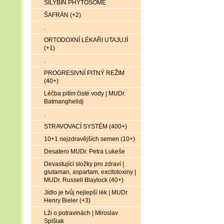
SILYBIN PHYTOSOME
ŠAFRÁN (+2)
.
ORTODOXNÍ LÉKAŘI UTAJUJÍ
(+1)
.
PROGRESIVNÍ PITNÝ REŽIM
(40+)
Léčba pitím čisté vody | MUDr.
Batmanghelidj
.
STRAVOVACÍ SYSTÉM (400+)
10+1 nejzdravějších semen (10+)
Desatero MUDr. Petra Lukeše
Devastující složky pro zdraví |
glutaman, aspartam, excitotoxiny |
MUDr. Russell Blaylock (40+)
Jídlo je tvůj nejlepší lék | MUDr.
Henry Bieler (+3)
Lži o potravinách | Miroslav
Spišiak