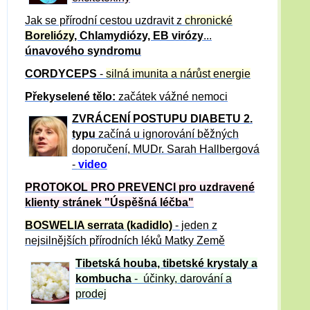
Jak se přírodní cestou uzdravit z
chronické
Boreliózy
, Chlamydiózy, EB virózy
...
únavového syndromu
CORDYCEPS
-
silná imunita a nárůst energie
Překyselené tělo:
začátek vážné nemoci
ZVRÁCE
NÍ POSTUPU DIABETU 2.
typu
začíná u ignorování běžných
doporučení, MUDr. Sarah Hallbergová
-
video
PROTOKOL PRO PREVENCI pro uzdravené
klienty
stránek "Úspěšná léčba"
BOSWELIA serrata (kadidlo)
- jeden z
nejsilnějších přírodních léků Matky Země
Tibetská houba, tibetské
krystaly
a
kombucha
- účinky, darování a
prodej