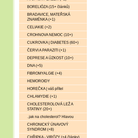
BORELIÓZA (15+ článků)
BRADAVICE, MATEŘSKÁ
ZNAMÉNKA (+1)
CELIAKIE (+2)
CROHNOVA NEMOC (10+)
CUKROVKA | DIABETES (60+)
ČERVI A PARAZITI (+1)
DEPRESE A ÚZKOST (10+)
DNA (+5)
FIBROMYALGIE (+4)
HEMOROIDY
HOREČKA | váš přítel
CHLAMYDIE (+1)
CHOLESTEROLOVÁ LEŽ A
STATINY (20+)
..jak na cholesterol? Hlavou
CHRONICKÝ ÚNAVOVÝ
SYNDROM (+8)
CHŘIPKA - VIRÓZY (+4 články)