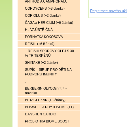
ANTRODIA CAMPHORATA
CORDYCEPS (+3 články)
Registrace nového uži
CORIOLUS (+2 články)
ČAGA a HERICIUM (+6 článků)
HLÍVA ÚSTŘIČNÁ
PORNATKA KOKOSOVÁ
REISHI (+6 článků)
+ REISHI SPÓROVÝ OLEJ S 30
% TRITERPÉNŮ
SHIITAKE (+2 články)
SUPÍK – SIRUP PRO DĚTI NA
PODPORU IMUNITY
.
BERBERIN GLYCOshift™ -
novinka
BETAGLUKAN (+3 články)
BOSWELLIA PHYTOSOME (+1)
DANSHEN CARDIO
PROBIOTIKA BIOME BOOST