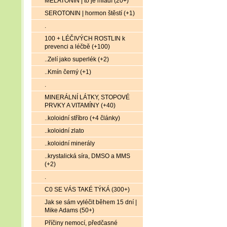
MELATONIN | to je mládí (20+)
SEROTONIN | hormon štěstí (+1)
.
100 + LÉČIVÝCH ROSTLIN k
prevenci a léčbě (+100)
..Zelí jako superlék (+2)
..Kmín černý (+1)
.
MINERÁLNÍ LÁTKY, STOPOVÉ
PRVKY A VITAMÍNY (+40)
..koloidní stříbro (+4 články)
..koloidní zlato
..koloidní minerály
..krystalická síra, DMSO a MMS
(+2)
.
C0 SE VÁS TAKÉ TÝKÁ (300+)
Jak se sám vyléčit během 15 dní |
Mike Adams (50+)
Příčiny nemocí, předčasné