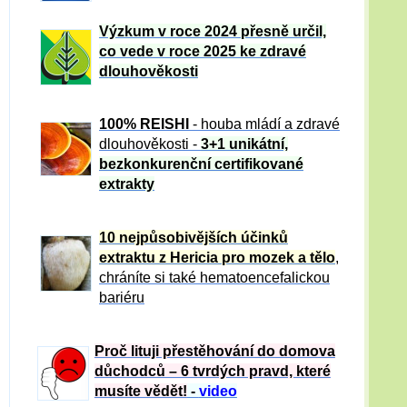
Výzkum v roce 2024 přesně určil,
co vede v roce 2025 ke zdravé
dlouhověkosti
100% REISHI
- houba mládí a zdravé
dlou
h
ověkosti -
3+1 unikátní,
bezkonkurenční certifikované
extrakty
10 nejpůsobivějších účinků
extraktu z Hericia pro mozek a tělo
,
chráníte si také hematoencefalickou
bariéru
Proč lituji přestěhování do domova
důchodců – 6 tvrdých pravd, které
musíte vědět!
-
video