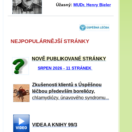
Úžasný:
MUDr. Henry Bieler
NEJPOPULÁRNĚJŠÍ STRÁNKY
NOVĚ PUBLIKOVANÉ STRÁNKY
SRPEN 2026 - 11 STRÁNEK
Zkušenosti klientů s Úspěšnou
léčbou především boreliózy,
chlamydiózy, únavového syndromu...
VIDEA A KNIHY 99/3