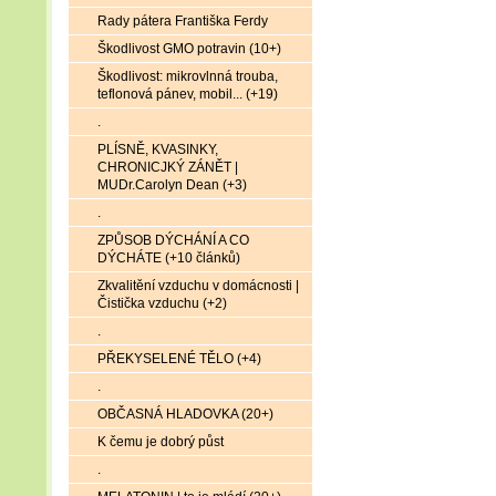
Rady pátera Františka Ferdy
Škodlivost GMO potravin (10+)
Škodlivost: mikrovlnná trouba,
teflonová pánev, mobil... (+19)
.
PLÍSNĚ, KVASINKY,
CHRONICJKÝ ZÁNĚT |
MUDr.Carolyn Dean (+3)
.
ZPŮSOB DÝCHÁNÍ A CO
DÝCHÁTE (+10 článků)
Zkvalitění vzduchu v domácnosti |
Čistička vzduchu (+2)
.
PŘEKYSELENÉ TĚLO (+4)
.
OBČASNÁ HLADOVKA (20+)
K čemu je dobrý půst
.