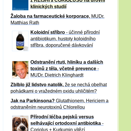
z REISHI
CORIOLUSU
na úrovni
a
klinických studií
Žaloba
na farmaceutické korporace,
MUDr.
Matthias Rath
Koloidní stříbro
- účinné přírodní
antibiotikum,
hustoty koloidního
stříbra, doporučené dávkování
Odstranění rtuti, hliníku a dalších
toxinů z těla, včetně p
revence
-
MUDr. Dietrich Klinghardt
Zblblo již lidstvo natolik,
že se nechá obelhat
pohádkami o vražedném oxidu uhličitém?
Jak na Parkinsona?
Glutathionem, Hericiem a
odstraněním neurotoxinů Chlorellou
Přírodní léčba pejsků versus
selhávající ortodoxní antibiotika
-
Coriolus + Kurkumin vítězí