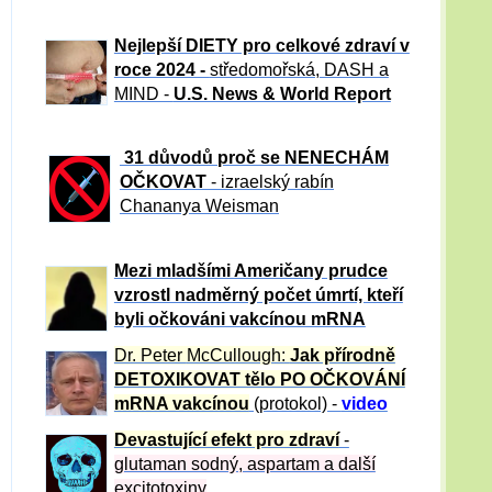
Nejlepší DIETY pro celkové zdraví v
roce 2024 -
středomořská, DASH a
MIND -
U.S. News & World Report
31 důvod
ů proč se NENECHÁM
OČKOVAT
- izraelský rabín
Chananya Weisman
Mezi mladšími Američany prudce
vzrostl nadměrný počet úmrtí, kteří
byli očkováni vakcínou mRNA
Dr. Peter
McCullough:
Jak přírodně
DETOXIKOVAT tělo PO OČKOVÁNÍ
mRNA vakcínou
(protokol) -
video
Devastující efekt pro zdraví
-
glutaman sodný, aspartam a další
excitotoxiny