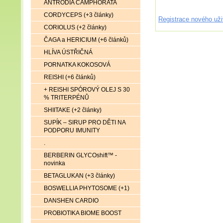
ANTRODIA CAMPHORATA
CORDYCEPS (+3 články)
Registrace nového uži
CORIOLUS (+2 články)
ČAGA a HERICIUM (+6 článků)
HLÍVA ÚSTŘIČNÁ
PORNATKA KOKOSOVÁ
REISHI (+6 článků)
+ REISHI SPÓROVÝ OLEJ S 30
% TRITERPÉNŮ
SHIITAKE (+2 články)
SUPÍK – SIRUP PRO DĚTI NA
PODPORU IMUNITY
.
BERBERIN GLYCOshift™ -
novinka
BETAGLUKAN (+3 články)
BOSWELLIA PHYTOSOME (+1)
DANSHEN CARDIO
PROBIOTIKA BIOME BOOST