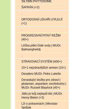
SILYBIN PHYTOSOME
ŠAFRÁN (+2)
.
ORTODOXNÍ LÉKAŘI UTAJUJÍ
(+1)
.
PROGRESIVNÍ PITNÝ REŽIM
(40+)
Léčba pitím čisté vody | MUDr.
Batmanghelidj
.
STRAVOVACÍ SYSTÉM (400+)
10+1 nejzdravějších semen (10+)
Desatero MUDr. Petra Lukeše
Devastující složky pro zdraví |
glutaman, aspartam, excitotoxiny |
MUDr. Russell Blaylock (40+)
Jídlo je tvůj nejlepší lék | MUDr.
Henry Bieler (+3)
Lži o potravinách | Miroslav
Spišiak