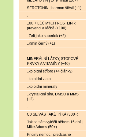
MELATONIN | to je mládí (20+)
SEROTONIN | hormon štěstí (+1)
.
100 + LÉČIVÝCH ROSTLIN k
prevenci a léčbě (+100)
..Zelí jako superlék (+2)
..Kmín černý (+1)
.
MINERÁLNÍ LÁTKY, STOPOVÉ
PRVKY A VITAMÍNY (+40)
..koloidní stříbro (+4 články)
..koloidní zlato
..koloidní minerály
..krystalická síra, DMSO a MMS
(+2)
.
C0 SE VÁS TAKÉ TÝKÁ (300+)
Jak se sám vyléčit během 15 dní |
Mike Adams (50+)
Příčiny nemocí, předčasné