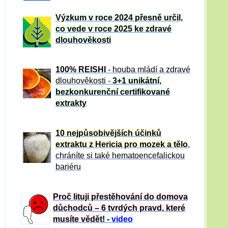
Výzkum v roce 2024 přesně určil,
co vede v roce 2025 ke zdravé
dlouhověkosti
100% REISHI
- houba mládí a zdravé
dlou
h
ověkosti -
3+1 unikátní,
bezkonkurenční certifikované
extrakty
10 nejpůsobivějších účinků
extraktu z Hericia pro mozek a tělo
,
chráníte si také hematoencefalickou
bariéru
Proč lituji přestěhování do domova
důchodců – 6 tvrdých pravd, které
musíte vědět!
-
video