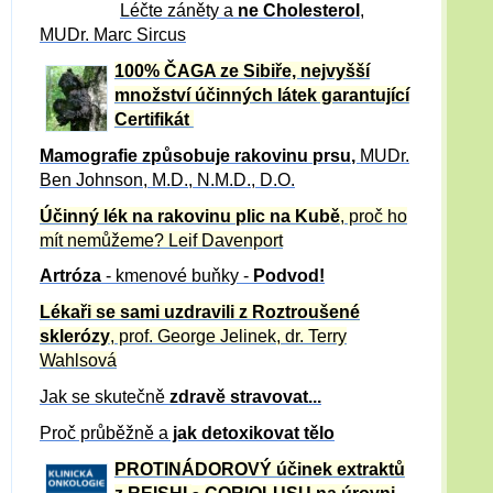
Léčte záněty a
ne Cholesterol
,
MUDr. Marc Sircus
100% ČAGA ze Sibiře, nejvyšší
množství účinných látek garantující
Certifikát
Mamografie způsobuje rakovinu prsu
,
MUDr.
Ben Johnson, M.D., N.M.D., D.O.
Účinný
lék na
rakovinu plic na Kubě
, proč ho
mít nemůžeme?
Leif Davenport
Artróza
- kmenové buňky -
Podvod!
Lékaři se sami uzdravili z Roztroušené
sklerózy
, prof. George Jelinek, dr. Terry
Wahlsová
Jak se skutečně
zdravě
stravovat...
Proč průběžně a
jak detoxikovat tělo
PROTINÁDOROVÝ účinek extraktů