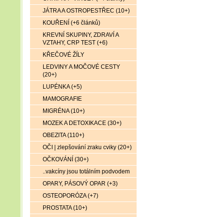
JÁTRA A OSTROPESTŘEC (10+)
KOUŘENÍ (+6 článků)
KREVNÍ SKUPINY, ZDRAVÍ A
VZTAHY, CRP TEST (+6)
KŘEČOVÉ ŽÍLY
LEDVINY A MOČOVÉ CESTY
(20+)
LUPÉNKA (+5)
MAMOGRAFIE
MIGRÉNA (10+)
MOZEK A DETOXIKACE (30+)
OBEZITA (110+)
OČI | zlepšování zraku cviky (20+)
OČKOVÁNÍ (30+)
..vakcíny jsou totálním podvodem
OPARY, PÁSOVÝ OPAR (+3)
OSTEOPORÓZA (+7)
PROSTATA (10+)