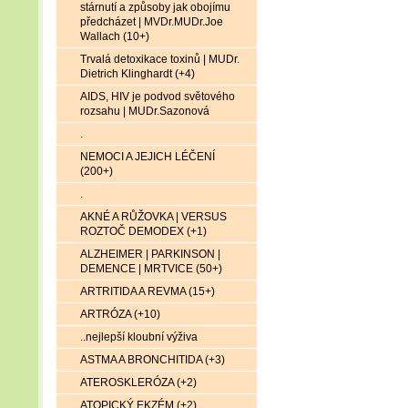
stárnutí a způsoby jak obojímu
předcházet | MVDr.MUDr.Joe
Wallach (10+)
Trvalá detoxikace toxinů | MUDr.
Dietrich Klinghardt (+4)
AIDS, HIV je podvod světového
rozsahu | MUDr.Sazonová
.
NEMOCI A JEJICH LÉČENÍ
(200+)
.
AKNÉ A RŮŽOVKA | VERSUS
ROZTOČ DEMODEX (+1)
ALZHEIMER | PARKINSON |
DEMENCE | MRTVICE (50+)
ARTRITIDA A REVMA (15+)
ARTRÓZA (+10)
..nejlepší kloubní výživa
ASTMA A BRONCHITIDA (+3)
ATEROSKLERÓZA (+2)
ATOPICKÝ EKZÉM (+2)