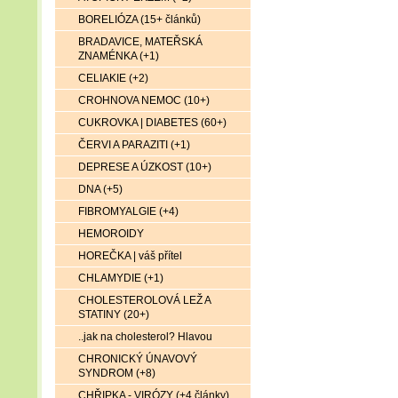
BORELIÓZA (15+ článků)
BRADAVICE, MATEŘSKÁ
ZNAMÉNKA (+1)
CELIAKIE (+2)
CROHNOVA NEMOC (10+)
CUKROVKA | DIABETES (60+)
ČERVI A PARAZITI (+1)
DEPRESE A ÚZKOST (10+)
DNA (+5)
FIBROMYALGIE (+4)
HEMOROIDY
HOREČKA | váš přítel
CHLAMYDIE (+1)
CHOLESTEROLOVÁ LEŽ A
STATINY (20+)
..jak na cholesterol? Hlavou
CHRONICKÝ ÚNAVOVÝ
SYNDROM (+8)
CHŘIPKA - VIRÓZY (+4 články)