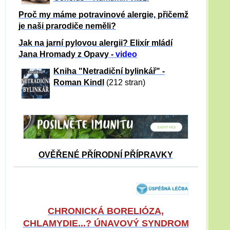
Proč my máme potravinové alergie, přičemž
je naši prarodiče neměli?
Jak na jarní pylovou alergii? Elixír mládí
Jana Hromady z Opavy -
video
Kniha "Netradiční bylinkář" -
Roman Kindl
(212 stran)
OVĚŘENÉ PŘÍRODNÍ PŘÍPRAVKY
CHRONICKÁ BORELIÓZA,
CHLAMYDIE...? ÚNAVOVÝ SYNDROM