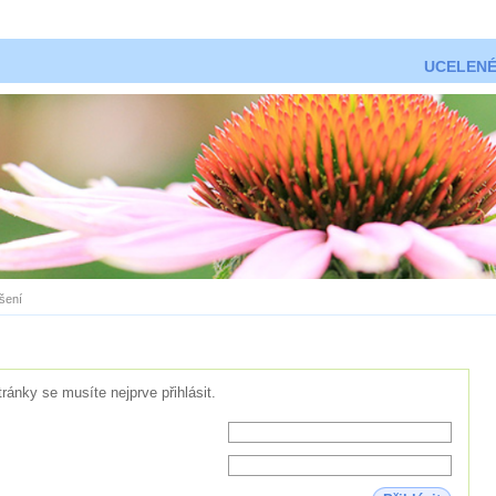
UCELENÉ
ášení
tránky se musíte nejprve přihlásit.