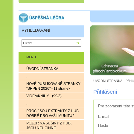
VYHLEDÁVÁNÍ
MENU
ÚVODNÍ STRÁNKA
.
ÚVODNÍ STRÁNKA
|
Přihl
NOVĚ PUBLIKOVANÉ STRÁNKY
"SRPEN 2026" - 11 stránek
Přihlášení
VIDEA/KNIHY... (99/3)
.
Pro zobrazení této s
PROČ JSOU EXTRAKTY Z HUB
DOBRÉ PRO VAŠI IMUNITU?
E-mail
POZOR NA SUŠINY Z HUB,
Heslo
JSOU NEÚČINNÉ