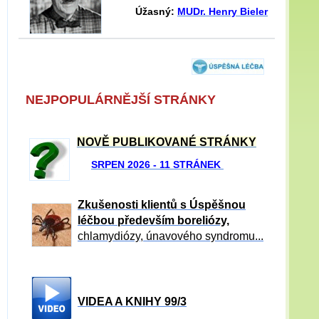
Úžasný:
MUDr. Henry Bieler
NEJPOPULÁRNĚJŠÍ STRÁNKY
NOVĚ PUBLIKOVANÉ STRÁNKY
SRPEN 2026 - 11 STRÁNEK
Zkušenosti klientů s Úspěšnou
léčbou především boreliózy,
chlamydiózy, únavového syndromu...
VIDEA A KNIHY 99/3