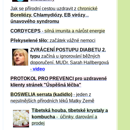
Jak se přírodní cestou uzdravit z
chronické
Boreliózy
, Chlamydiózy, EB virózy
...
únavového syndromu
CORDYCEPS
-
silná imunita a nárůst energie
Překyselené tělo:
začátek vážné nemoci
ZVRÁCE
NÍ POSTUPU DIABETU 2.
typu
začíná u ignorování běžných
doporučení, MUDr. Sarah Hallbergová
-
video
PROTOKOL PRO PREVENCI pro uzdravené
klienty
stránek "Úspěšná léčba"
BOSWELIA serrata (kadidlo)
- jeden z
nejsilnějších přírodních léků Matky Země
Tibetská houba, tibetské
krystaly
a
kombucha
- účinky, darování a
prodej