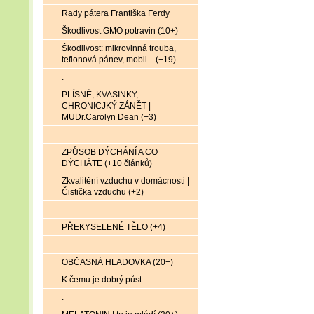
Rady pátera Františka Ferdy
Škodlivost GMO potravin (10+)
Škodlivost: mikrovlnná trouba,
teflonová pánev, mobil... (+19)
.
PLÍSNĚ, KVASINKY,
CHRONICJKÝ ZÁNĚT |
MUDr.Carolyn Dean (+3)
.
ZPŮSOB DÝCHÁNÍ A CO
DÝCHÁTE (+10 článků)
Zkvalitění vzduchu v domácnosti |
Čistička vzduchu (+2)
.
PŘEKYSELENÉ TĚLO (+4)
.
OBČASNÁ HLADOVKA (20+)
K čemu je dobrý půst
.