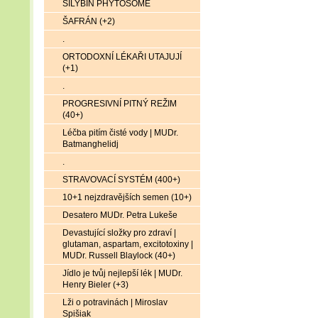
SILYBIN PHYTOSOME
ŠAFRÁN (+2)
.
ORTODOXNÍ LÉKAŘI UTAJUJÍ
(+1)
.
PROGRESIVNÍ PITNÝ REŽIM
(40+)
Léčba pitím čisté vody | MUDr.
Batmanghelidj
.
STRAVOVACÍ SYSTÉM (400+)
10+1 nejzdravějších semen (10+)
Desatero MUDr. Petra Lukeše
Devastující složky pro zdraví |
glutaman, aspartam, excitotoxiny |
MUDr. Russell Blaylock (40+)
Jídlo je tvůj nejlepší lék | MUDr.
Henry Bieler (+3)
Lži o potravinách | Miroslav
Spišiak