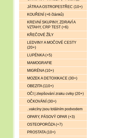
JÁTRA A OSTROPESTŘEC (10+)
KOUŘENÍ (+6 článků)
KREVNÍ SKUPINY, ZDRAVÍ A
VZTAHY, CRP TEST (+6)
KŘEČOVÉ ŽÍLY
LEDVINY A MOČOVÉ CESTY
(20+)
LUPÉNKA (+5)
MAMOGRAFIE
MIGRÉNA (10+)
MOZEK A DETOXIKACE (30+)
OBEZITA (110+)
OČI | zlepšování zraku cviky (20+)
OČKOVÁNÍ (30+)
..vakcíny jsou totálním podvodem
OPARY, PÁSOVÝ OPAR (+3)
OSTEOPORÓZA (+7)
PROSTATA (10+)