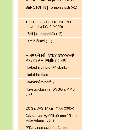
MELATONIN | to je mládí (20+)
SEROTONIN | hormon štěstí (+1)
.
100 + LÉČIVÝCH ROSTLIN k
prevenci a léčbě (+100)
..Zelí jako superlék (+2)
..Kmín černý (+1)
.
MINERÁLNÍ LÁTKY, STOPOVÉ
PRVKY A VITAMÍNY (+40)
..koloidní stříbro (+4 články)
..koloidní zlato
..koloidní minerály
..krystalická síra, DMSO a MMS
(+2)
.
C0 SE VÁS TAKÉ TÝKÁ (300+)
Jak se sám vyléčit během 15 dní |
Mike Adams (50+)
Příčiny nemocí, předčasné