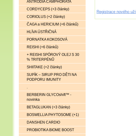
ANTRODIA CAMPHORATA
CORDYCEPS (+3 články)
Registrace nového uži
CORIOLUS (+2 články)
ČAGA a HERICIUM (+6 článků)
HLÍVA ÚSTŘIČNÁ
PORNATKA KOKOSOVÁ
REISHI (+6 článků)
+ REISHI SPÓROVÝ OLEJ S 30
% TRITERPÉNŮ
SHIITAKE (+2 články)
SUPÍK – SIRUP PRO DĚTI NA
PODPORU IMUNITY
.
BERBERIN GLYCOshift™ -
novinka
BETAGLUKAN (+3 články)
BOSWELLIA PHYTOSOME (+1)
DANSHEN CARDIO
PROBIOTIKA BIOME BOOST