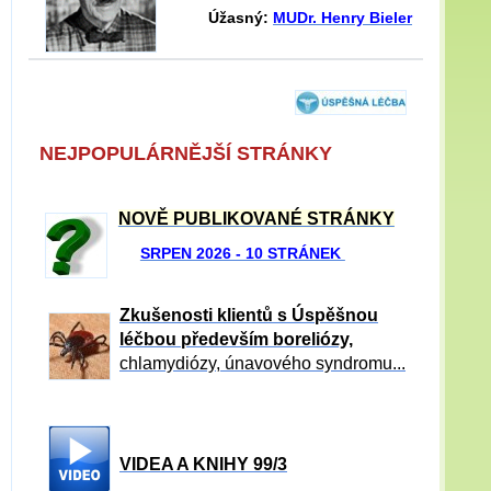
Úžasný:
MUDr. Henry Bieler
NEJPOPULÁRNĚJŠÍ STRÁNKY
NOVĚ PUBLIKOVANÉ STRÁNKY
SRPEN 2026 - 10 STRÁNEK
Zkušenosti klientů s Úspěšnou
léčbou především boreliózy,
chlamydiózy, únavového syndromu...
VIDEA A KNIHY 99/3