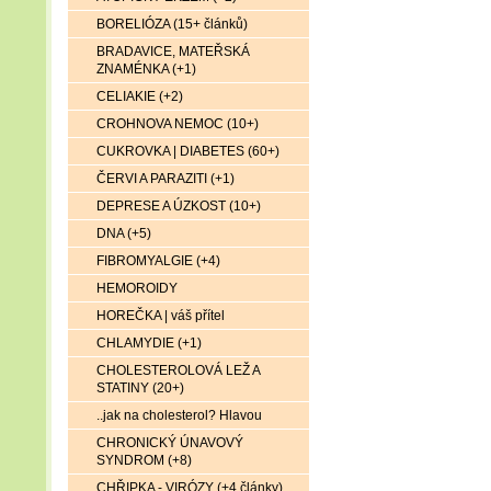
BORELIÓZA (15+ článků)
BRADAVICE, MATEŘSKÁ
ZNAMÉNKA (+1)
CELIAKIE (+2)
CROHNOVA NEMOC (10+)
CUKROVKA | DIABETES (60+)
ČERVI A PARAZITI (+1)
DEPRESE A ÚZKOST (10+)
DNA (+5)
FIBROMYALGIE (+4)
HEMOROIDY
HOREČKA | váš přítel
CHLAMYDIE (+1)
CHOLESTEROLOVÁ LEŽ A
STATINY (20+)
..jak na cholesterol? Hlavou
CHRONICKÝ ÚNAVOVÝ
SYNDROM (+8)
CHŘIPKA - VIRÓZY (+4 články)