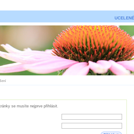
UCELENÉ
ášení
tránky se musíte nejprve přihlásit.