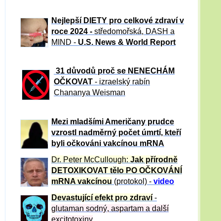
Nejlepší DIETY pro celkové zdraví v
roce 2024 -
středomořská, DASH a
MIND -
U.S. News & World Report
31 důvod
ů proč se NENECHÁM
OČKOVAT
- izraelský rabín
Chananya Weisman
Mezi mladšími Američany prudce
vzrostl nadměrný počet úmrtí, kteří
byli očkováni vakcínou mRNA
Dr. Peter
McCullough:
Jak přírodně
DETOXIKOVAT tělo PO OČKOVÁNÍ
mRNA vakcínou
(protokol) -
video
Devastující efekt pro zdraví
-
glutaman sodný, aspartam a další
excitotoxiny