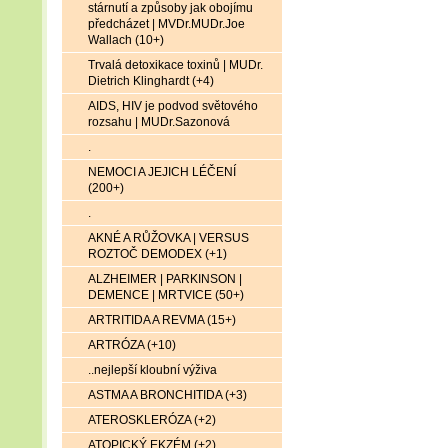
stárnutí a způsoby jak obojímu
předcházet | MVDr.MUDr.Joe
Wallach (10+)
Trvalá detoxikace toxinů | MUDr.
Dietrich Klinghardt (+4)
AIDS, HIV je podvod světového
rozsahu | MUDr.Sazonová
.
NEMOCI A JEJICH LÉČENÍ
(200+)
.
AKNÉ A RŮŽOVKA | VERSUS
ROZTOČ DEMODEX (+1)
ALZHEIMER | PARKINSON |
DEMENCE | MRTVICE (50+)
ARTRITIDA A REVMA (15+)
ARTRÓZA (+10)
..nejlepší kloubní výživa
ASTMA A BRONCHITIDA (+3)
ATEROSKLERÓZA (+2)
ATOPICKÝ EKZÉM (+2)