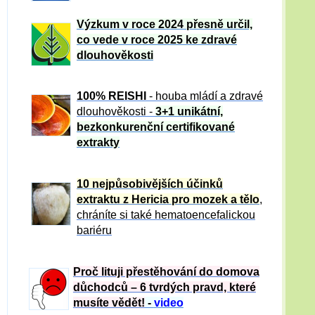
Výzkum v roce 2024 přesně určil,
co vede v roce 2025 ke zdravé
dlouhověkosti
100% REISHI
- houba mládí a zdravé
dlou
h
ověkosti -
3+1 unikátní,
bezkonkurenční certifikované
extrakty
10 nejpůsobivějších účinků
extraktu z Hericia pro mozek a tělo
,
chráníte si také hematoencefalickou
bariéru
Proč lituji přestěhování do domova
důchodců – 6 tvrdých pravd, které
musíte vědět!
-
video