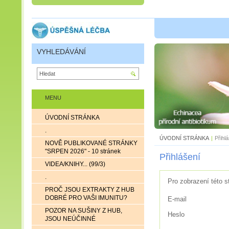
VYHLEDÁVÁNÍ
MENU
ÚVODNÍ STRÁNKA
.
ÚVODNÍ STRÁNKA
|
Přihl
NOVĚ PUBLIKOVANÉ STRÁNKY
"SRPEN 2026" - 10 stránek
Přihlášení
VIDEA/KNIHY... (99/3)
.
Pro zobrazení této s
PROČ JSOU EXTRAKTY Z HUB
DOBRÉ PRO VAŠI IMUNITU?
E-mail
POZOR NA SUŠINY Z HUB,
Heslo
JSOU NEÚČINNÉ