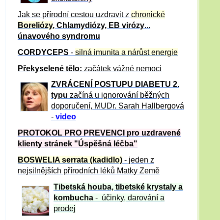
Jak se přírodní cestou uzdravit z
chronické
Boreliózy
, Chlamydiózy, EB virózy
...
únavového syndromu
CORDYCEPS
-
silná imunita a nárůst energie
Překyselené tělo:
začátek vážné nemoci
ZVRÁCE
NÍ POSTUPU DIABETU 2.
typu
začíná u ignorování běžných
doporučení, MUDr. Sarah Hallbergová
-
video
PROTOKOL PRO PREVENCI pro uzdravené
klienty
stránek "Úspěšná léčba"
BOSWELIA serrata (kadidlo)
- jeden z
nejsilnějších přírodních léků Matky Země
Tibetská houba, tibetské
krystaly
a
kombucha
- účinky, darování a
prodej