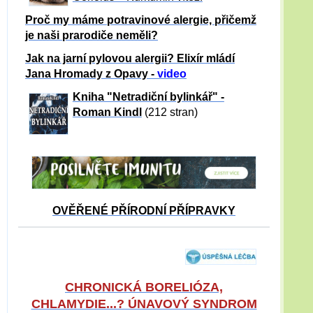
Proč my máme potravinové alergie, přičemž
je naši prarodiče neměli?
Jak na jarní pylovou alergii? Elixír mládí
Jana Hromady z Opavy -
video
Kniha "Netradiční bylinkář" -
Roman Kindl
(212 stran)
OVĚŘENÉ PŘÍRODNÍ PŘÍPRAVKY
CHRONICKÁ BORELIÓZA,
CHLAMYDIE...? ÚNAVOVÝ SYNDROM