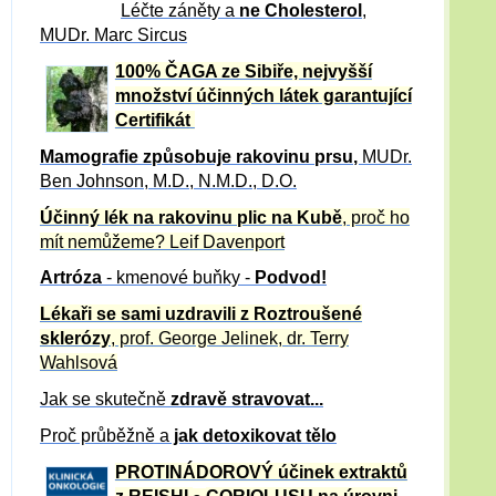
Léčte záněty a
ne Cholesterol
,
MUDr. Marc Sircus
100% ČAGA ze Sibiře, nejvyšší
množství účinných látek garantující
Certifikát
Mamografie způsobuje rakovinu prsu
,
MUDr.
Ben Johnson, M.D., N.M.D., D.O.
Účinný
lék na
rakovinu plic na Kubě
, proč ho
mít nemůžeme?
Leif Davenport
Artróza
- kmenové buňky -
Podvod!
Lékaři se sami uzdravili z Roztroušené
sklerózy
, prof. George Jelinek, dr. Terry
Wahlsová
Jak se skutečně
zdravě
stravovat...
Proč průběžně a
jak detoxikovat tělo
PROTINÁDOROVÝ účinek extraktů