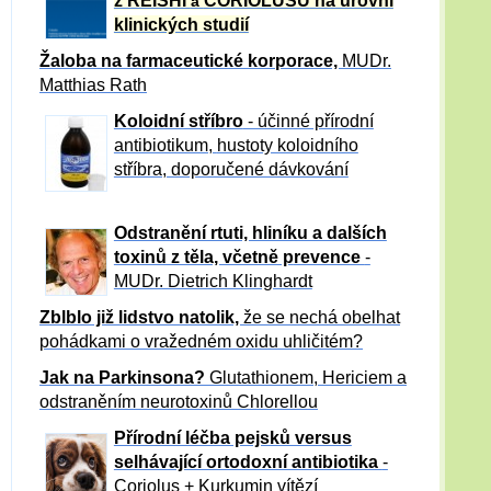
z REISHI
CORIOLUSU
na úrovni
a
klinických studií
Žaloba
na farmaceutické korporace,
MUDr.
Matthias Rath
Koloidní stříbro
- účinné přírodní
antibiotikum,
hustoty koloidního
stříbra, doporučené dávkování
Odstranění rtuti, hliníku a dalších
toxinů z těla, včetně p
revence
-
MUDr. Dietrich Klinghardt
Zblblo již lidstvo natolik,
že se nechá obelhat
pohádkami o vražedném oxidu uhličitém?
Jak na Parkinsona?
Glutathionem, Hericiem a
odstraněním neurotoxinů Chlorellou
Přírodní léčba pejsků versus
selhávající ortodoxní antibiotika
-
Coriolus + Kurkumin vítězí