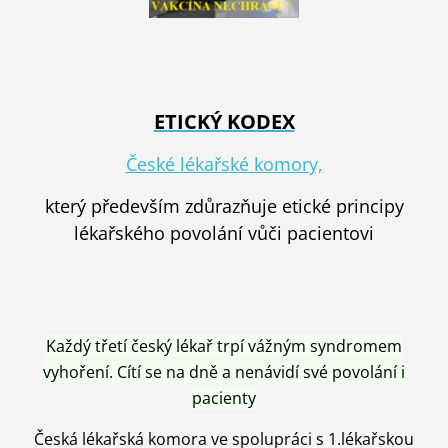
ETICKÝ KODEX
České lékařské komory,
který především zdůrazňuje etické principy
lékařského povolání vůči pacientovi
Každý třetí český lékař trpí vážným syndromem
vyhoření. Cítí se na dně a nenávidí své povolání i
pacienty
Česká lékařská komora ve spolupráci s 1.lékařskou