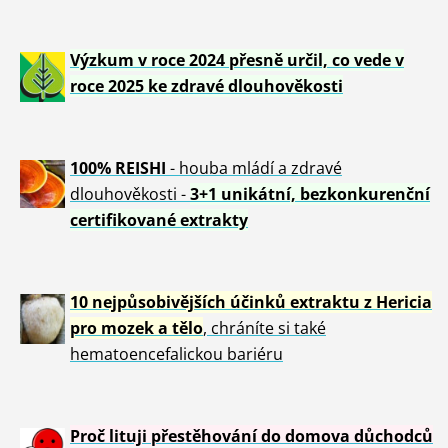
Výzkum v roce 2024 přesně určil, co vede v
roce 2025 ke zdravé dlouhověkosti
100% REISHI
- houba mládí a zdravé
dlou
h
ověkosti -
3+1 unikátní, bezkonkurenční
certifikované extrakty
10 nejpůsobivějších účinků extraktu z Hericia
pro mozek a tělo
, chráníte si také
hematoencefalickou bariéru
Proč lituji přestěhování do domova důchodců