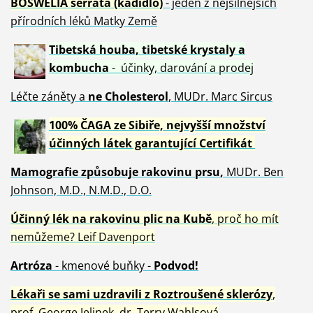
BOSWELIA serrata (kadidlo)
- jeden z nejsilnějších
přírodních léků Matky Země
Tibetská houba, tibetské
krystaly
a
kombucha
- účinky, darování a prodej
Léčte záněty a
ne Cholesterol
, MUDr. Marc Sircus
100% ČAGA ze Sibiře, nejvyšší množství
účinných látek garantující Certifikát
Mamografie způsobuje rakovinu prsu
,
MUDr. Ben
Johnson, M.D., N.M.D., D.O.
Účinný
lék na
rakovinu plic na Kubě
, proč ho mít
nemůžeme?
Leif Davenport
Artróza
- kmenové buňky -
Podvod!
Lékaři se sami uzdravili z Roztroušené sklerózy
,
prof. George Jelinek, dr. Terry Wahlsová