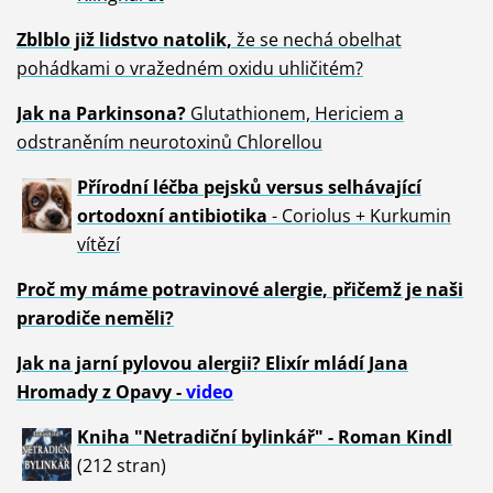
Zblblo již lidstvo natolik,
že se nechá obelhat
pohádkami o vražedném oxidu uhličitém?
Jak na Parkinsona?
Glutathionem, Hericiem a
odstraněním neurotoxinů Chlorellou
Přírodní léčba pejsků versus selhávající
ortodoxní antibiotika
- Coriolus + Kurkumin
vítězí
Proč my máme potravinové alergie, přičemž je naši
prarodiče neměli?
Jak na jarní pylovou alergii? Elixír mládí Jana
Hromady z Opavy -
video
Kniha "Netradiční bylinkář" - Roman Kindl
(212 stran)