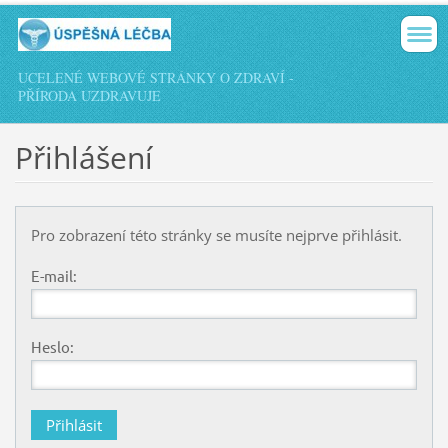
UCELENÉ WEBOVÉ STRÁNKY O ZDRAVÍ -
PŘÍRODA UZDRAVUJE
Přihlášení
Pro zobrazení této stránky se musíte nejprve přihlásit.
E-mail:
Heslo: