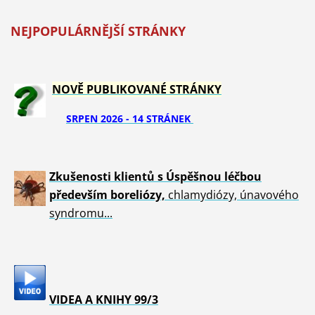
NEJPOPULÁRNĚJŠÍ STRÁNKY
NOVĚ PUBLIKOVANÉ STRÁNKY
SRPEN 2026 - 14 STRÁNEK
Zkušenosti klientů s Úspěšnou léčbou
především boreliózy,
chlamydiózy, únavového
syndromu...
VIDEA A KNIHY 99/3