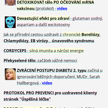
DETOXIKOVAT tělo PO OČKOVÁNÍ mRNA
vakcínou
(protokol) -
video
Devastující efekt pro zdraví
-
glutaman sodný,
aspartam a další excitotoxiny
Jak se přírodní cestou uzdravit z
chronické
Boreliózy
,
Chlamydiózy, EB virózy
...
únavového syndromu
CORDYCEPS
-
silná imunita a nárůst energie
Překyselené tělo:
začátek vážné nemoci
ZVRÁCE
NÍ POSTUPU DIABETU 2. typu
začíná u
ignorování běžných doporučení, MUDr. Sarah
Hallbergová -
video
PROTOKOL PRO PREVENCI pro uzdravené klienty
stránek "Úspěšná léčba"