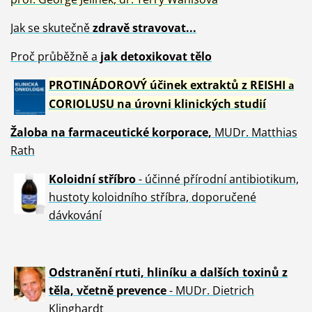
Jak se skutečně
zdravě
stravovat...
Proč průběžně a
jak detoxikovat tělo
PROTINÁDOROVÝ účinek extraktů z REISHI
a
CORIOLUSU
na úrovni klinických studií
Žaloba
na farmaceutické korporace,
MUDr. Matthias
Rath
Koloidní stříbro
- účinné přírodní antibiotikum,
hustoty koloidního stříbra, doporučené
dávkování
Odstranění rtuti, hliníku a dalších toxinů z
těla, včetně p
revence
- MUDr. Dietrich
Klinghardt