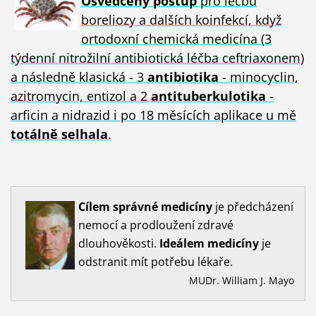
Osvědčený postup
pro léčbu
boreliozy a dalších koinfekcí, když
ortodoxní chemická medicína (3
týdenní nitrožilní antibiotická léčba ceftriaxonem)
a následně klasická - 3
antibiotika
- minocyclin,
azitromycin, entizol a 2
antituberkulotika
-
arficin a nidrazid i po 18 měsících aplikace u mě
totálně selhala
.
Cílem
správné
medicíny
je předcházení
nemocí a prodloužení zdravé
dlouhověkosti.
Ideálem
medicíny
je
odstranit mít potřebu lékaře.
MUDr. William J. Mayo