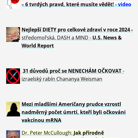
– 6 tvrdých pravd, které musíte vědět!
-
video
Nejlepší DIETY pro celkové zdraví v roce 2024 -
středomořská, DASH a MIND -
U.S. News &
World Report
31 důvod
ů proč se NENECHÁM OČKOVAT
-
izraelský rabín Chananya Weisman
Mezi mladšími Američany prudce vzrostl
nadměrný počet úmrtí, kteří byli očkováni
vakcínou mRNA
Dr. Peter
McCullough:
Jak přírodně