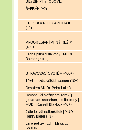
SILYBIN PHYTOSOME
ŠAFRÁN (+2)
.
ORTODOXNÍ LÉKAŘI UTAJUJÍ
(+1)
.
PROGRESIVNÍ PITNÝ REŽIM
(40+)
Léčba pitím čisté vody | MUDr.
Batmanghelidj
.
STRAVOVACÍ SYSTÉM (400+)
10+1 nejzdravějších semen (10+)
Desatero MUDr. Petra Lukeše
Devastující složky pro zdraví |
glutaman, aspartam, excitotoxiny |
MUDr. Russell Blaylock (40+)
Jídlo je tvůj nejlepší lék | MUDr.
Henry Bieler (+3)
Lži o potravinách | Miroslav
Spišiak