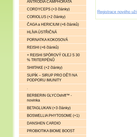
ANTRODIA CAMPHORATA
CORDYCEPS (+3 články)
Registrace nového uži
CORIOLUS (+2 články)
ČAGA a HERICIUM (+6 článků)
HLÍVA ÚSTŘIČNÁ
PORNATKA KOKOSOVÁ
REISHI (+6 článků)
+ REISHI SPÓROVÝ OLEJ S 30
% TRITERPÉNŮ
SHIITAKE (+2 články)
SUPÍK – SIRUP PRO DĚTI NA
PODPORU IMUNITY
.
BERBERIN GLYCOshift™ -
novinka
BETAGLUKAN (+3 články)
BOSWELLIA PHYTOSOME (+1)
DANSHEN CARDIO
PROBIOTIKA BIOME BOOST