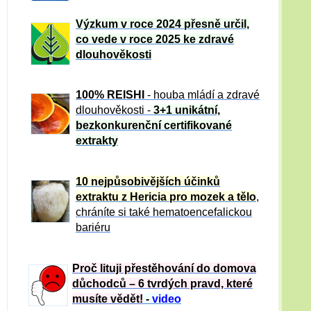
Výzkum v roce 2024 přesně určil,
co vede v roce 2025 ke zdravé
dlouhověkosti
100% REISHI
- houba mládí a zdravé
dlou
h
ověkosti -
3+1 unikátní,
bezkonkurenční certifikované
extrakty
10 nejpůsobivějších účinků
extraktu z Hericia pro mozek a tělo
,
chráníte si také hematoencefalickou
bariéru
Proč lituji přestěhování do domova
důchodců – 6 tvrdých pravd, které
musíte vědět!
-
video