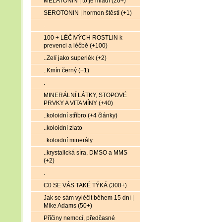
MELATONIN | to je mládí (20+)
SEROTONIN | hormon štěstí (+1)
.
100 + LÉČIVÝCH ROSTLIN k
prevenci a léčbě (+100)
..Zelí jako superlék (+2)
..Kmín černý (+1)
.
MINERÁLNÍ LÁTKY, STOPOVÉ
PRVKY A VITAMÍNY (+40)
..koloidní stříbro (+4 články)
..koloidní zlato
..koloidní minerály
..krystalická síra, DMSO a MMS
(+2)
.
C0 SE VÁS TAKÉ TÝKÁ (300+)
Jak se sám vyléčit během 15 dní |
Mike Adams (50+)
Příčiny nemocí, předčasné