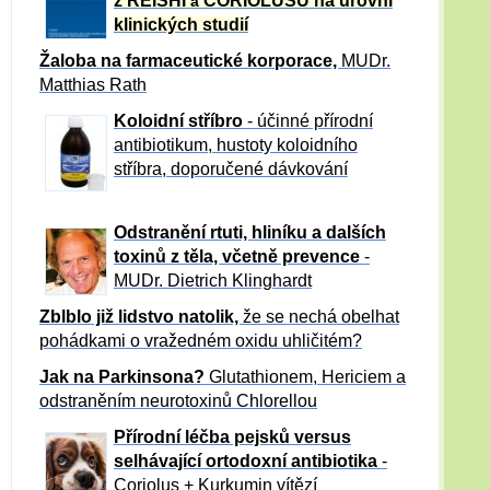
z REISHI
CORIOLUSU
na úrovni
a
klinických studií
Žaloba
na farmaceutické korporace,
MUDr.
Matthias Rath
Koloidní stříbro
- účinné přírodní
antibiotikum,
hustoty koloidního
stříbra, doporučené dávkování
Odstranění rtuti, hliníku a dalších
toxinů z těla, včetně p
revence
-
MUDr. Dietrich Klinghardt
Zblblo již lidstvo natolik,
že se nechá obelhat
pohádkami o vražedném oxidu uhličitém?
Jak na Parkinsona?
Glutathionem, Hericiem a
odstraněním neurotoxinů Chlorellou
Přírodní léčba pejsků versus
selhávající ortodoxní antibiotika
-
Coriolus + Kurkumin vítězí