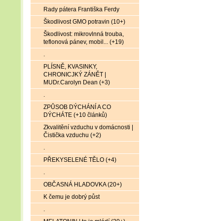
Rady pátera Františka Ferdy
Škodlivost GMO potravin (10+)
Škodlivost: mikrovlnná trouba,
teflonová pánev, mobil... (+19)
.
PLÍSNĚ, KVASINKY,
CHRONICJKÝ ZÁNĚT |
MUDr.Carolyn Dean (+3)
.
ZPŮSOB DÝCHÁNÍ A CO
DÝCHÁTE (+10 článků)
Zkvalitění vzduchu v domácnosti |
Čistička vzduchu (+2)
.
PŘEKYSELENÉ TĚLO (+4)
.
OBČASNÁ HLADOVKA (20+)
K čemu je dobrý půst
.