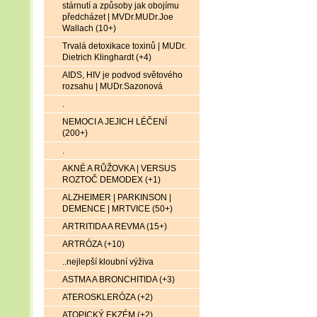
stárnutí a způsoby jak obojímu
předcházet | MVDr.MUDr.Joe
Wallach (10+)
Trvalá detoxikace toxinů | MUDr.
Dietrich Klinghardt (+4)
AIDS, HIV je podvod světového
rozsahu | MUDr.Sazonová
.
NEMOCI A JEJICH LÉČENÍ
(200+)
.
AKNÉ A RŮŽOVKA | VERSUS
ROZTOČ DEMODEX (+1)
ALZHEIMER | PARKINSON |
DEMENCE | MRTVICE (50+)
ARTRITIDA A REVMA (15+)
ARTRÓZA (+10)
..nejlepší kloubní výživa
ASTMA A BRONCHITIDA (+3)
ATEROSKLERÓZA (+2)
ATOPICKÝ EKZÉM (+2)