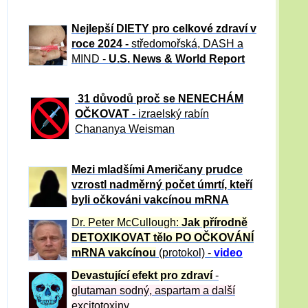
Nejlepší DIETY pro celkové zdraví v
roce 2024 -
středomořská, DASH a
MIND -
U.S. News & World Report
31 důvod
ů proč se NENECHÁM
OČKOVAT
- izraelský rabín
Chananya Weisman
Mezi mladšími Američany prudce
vzrostl nadměrný počet úmrtí, kteří
byli očkováni vakcínou mRNA
Dr. Peter
McCullough:
Jak přírodně
DETOXIKOVAT tělo PO OČKOVÁNÍ
mRNA vakcínou
(protokol) -
video
Devastující efekt pro zdraví
-
glutaman sodný, aspartam a další
excitotoxiny