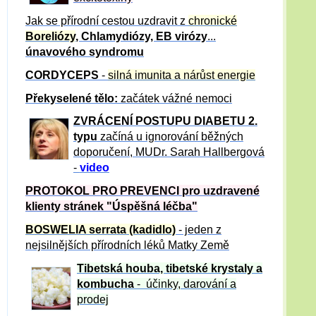
Jak se přírodní cestou uzdravit z
chronické
Boreliózy
, Chlamydiózy, EB virózy
...
únavového syndromu
CORDYCEPS
-
silná imunita a nárůst energie
Překyselené tělo:
začátek vážné nemoci
ZVRÁCE
NÍ POSTUPU DIABETU 2.
typu
začíná u ignorování běžných
doporučení, MUDr. Sarah Hallbergová
-
video
PROTOKOL PRO PREVENCI pro uzdravené
klienty
stránek "Úspěšná léčba"
BOSWELIA serrata (kadidlo)
- jeden z
nejsilnějších přírodních léků Matky Země
Tibetská houba, tibetské
krystaly
a
kombucha
- účinky, darování a
prodej