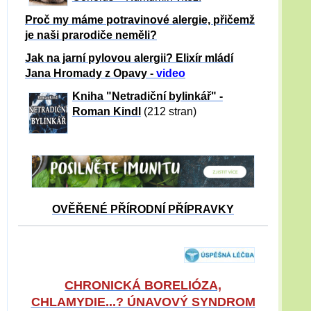
Proč my máme potravinové alergie, přičemž
je naši prarodiče neměli?
Jak na jarní pylovou alergii? Elixír mládí
Jana Hromady z Opavy -
video
Kniha "Netradiční bylinkář" -
Roman Kindl
(212 stran)
OVĚŘENÉ PŘÍRODNÍ PŘÍPRAVKY
CHRONICKÁ BORELIÓZA,
CHLAMYDIE...? ÚNAVOVÝ SYNDROM