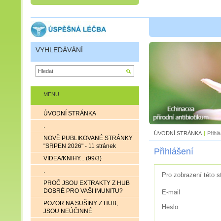
VYHLEDÁVÁNÍ
MENU
ÚVODNÍ STRÁNKA
.
ÚVODNÍ STRÁNKA
|
Přihl
NOVĚ PUBLIKOVANÉ STRÁNKY
"SRPEN 2026" - 11 stránek
Přihlášení
VIDEA/KNIHY... (99/3)
.
Pro zobrazení této s
PROČ JSOU EXTRAKTY Z HUB
DOBRÉ PRO VAŠI IMUNITU?
E-mail
POZOR NA SUŠINY Z HUB,
Heslo
JSOU NEÚČINNÉ