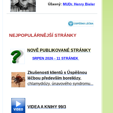
Úžasný:
MUDr. Henry Bieler
NEJPOPULÁRNĚJŠÍ STRÁNKY
NOVĚ PUBLIKOVANÉ STRÁNKY
SRPEN 2026 - 11 STRÁNEK
Zkušenosti klientů s Úspěšnou
léčbou především boreliózy,
chlamydiózy, únavového syndromu...
VIDEA A KNIHY 99/3