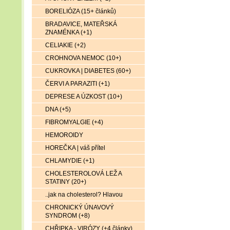
BORELIÓZA (15+ článků)
BRADAVICE, MATEŘSKÁ
ZNAMÉNKA (+1)
CELIAKIE (+2)
CROHNOVA NEMOC (10+)
CUKROVKA | DIABETES (60+)
ČERVI A PARAZITI (+1)
DEPRESE A ÚZKOST (10+)
DNA (+5)
FIBROMYALGIE (+4)
HEMOROIDY
HOREČKA | váš přítel
CHLAMYDIE (+1)
CHOLESTEROLOVÁ LEŽ A
STATINY (20+)
..jak na cholesterol? Hlavou
CHRONICKÝ ÚNAVOVÝ
SYNDROM (+8)
CHŘIPKA - VIRÓZY (+4 články)