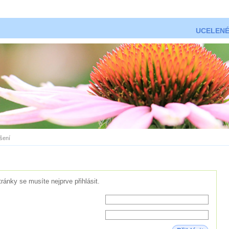
UCELENÉ
ášení
tránky se musíte nejprve přihlásit.