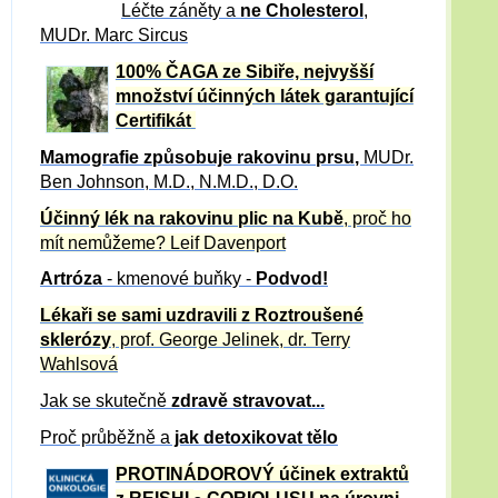
Léčte záněty a
ne Cholesterol
,
MUDr. Marc Sircus
100% ČAGA ze Sibiře, nejvyšší
množství účinných látek garantující
Certifikát
Mamografie způsobuje rakovinu prsu
,
MUDr.
Ben Johnson, M.D., N.M.D., D.O.
Účinný
lék na
rakovinu plic na Kubě
, proč ho
mít nemůžeme?
Leif Davenport
Artróza
- kmenové buňky -
Podvod!
Lékaři se sami uzdravili z Roztroušené
sklerózy
, prof. George Jelinek, dr. Terry
Wahlsová
Jak se skutečně
zdravě
stravovat...
Proč průběžně a
jak detoxikovat tělo
PROTINÁDOROVÝ účinek extraktů