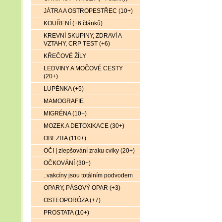
JÁTRA A OSTROPESTŘEC (10+)
KOUŘENÍ (+6 článků)
KREVNÍ SKUPINY, ZDRAVÍ A
VZTAHY, CRP TEST (+6)
KŘEČOVÉ ŽÍLY
LEDVINY A MOČOVÉ CESTY
(20+)
LUPÉNKA (+5)
MAMOGRAFIE
MIGRÉNA (10+)
MOZEK A DETOXIKACE (30+)
OBEZITA (110+)
OČI | zlepšování zraku cviky (20+)
OČKOVÁNÍ (30+)
..vakcíny jsou totálním podvodem
OPARY, PÁSOVÝ OPAR (+3)
OSTEOPORÓZA (+7)
PROSTATA (10+)