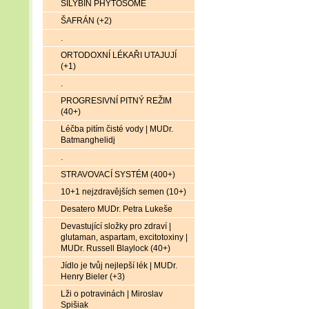
SILYBIN PHYTOSOME
ŠAFRÁN (+2)
.
ORTODOXNÍ LÉKAŘI UTAJUJÍ
(+1)
.
PROGRESIVNÍ PITNÝ REŽIM
(40+)
Léčba pitím čisté vody | MUDr.
Batmanghelidj
.
STRAVOVACÍ SYSTÉM (400+)
10+1 nejzdravějších semen (10+)
Desatero MUDr. Petra Lukeše
Devastující složky pro zdraví |
glutaman, aspartam, excitotoxiny |
MUDr. Russell Blaylock (40+)
Jídlo je tvůj nejlepší lék | MUDr.
Henry Bieler (+3)
Lži o potravinách | Miroslav
Spišiak