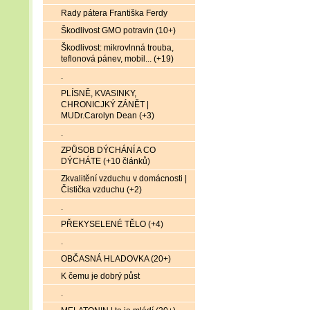
Rady pátera Františka Ferdy
Škodlivost GMO potravin (10+)
Škodlivost: mikrovlnná trouba,
teflonová pánev, mobil... (+19)
.
PLÍSNĚ, KVASINKY,
CHRONICJKÝ ZÁNĚT |
MUDr.Carolyn Dean (+3)
.
ZPŮSOB DÝCHÁNÍ A CO
DÝCHÁTE (+10 článků)
Zkvalitění vzduchu v domácnosti |
Čistička vzduchu (+2)
.
PŘEKYSELENÉ TĚLO (+4)
.
OBČASNÁ HLADOVKA (20+)
K čemu je dobrý půst
.