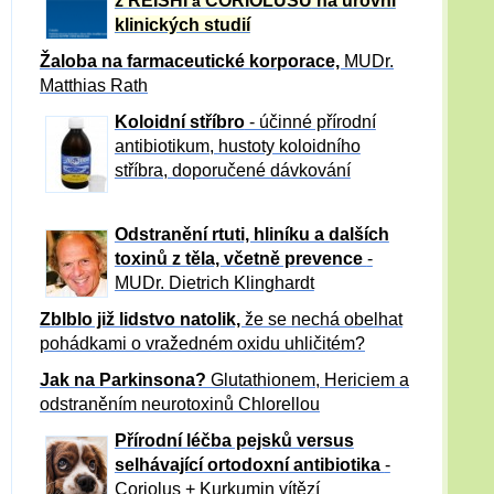
z REISHI
CORIOLUSU
na úrovni
a
klinických studií
Žaloba
na farmaceutické korporace,
MUDr.
Matthias Rath
Koloidní stříbro
- účinné přírodní
antibiotikum,
hustoty koloidního
stříbra, doporučené dávkování
Odstranění rtuti, hliníku a dalších
toxinů z těla, včetně p
revence
-
MUDr. Dietrich Klinghardt
Zblblo již lidstvo natolik,
že se nechá obelhat
pohádkami o vražedném oxidu uhličitém?
Jak na Parkinsona?
Glutathionem, Hericiem a
odstraněním neurotoxinů Chlorellou
Přírodní léčba pejsků versus
selhávající ortodoxní antibiotika
-
Coriolus + Kurkumin vítězí