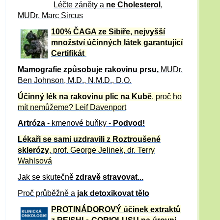
Léčte záněty a
ne Cholesterol
,
MUDr. Marc Sircus
100% ČAGA ze Sibiře, nejvyšší
množství účinných látek garantující
Certifikát
Mamografie způsobuje rakovinu prsu
,
MUDr.
Ben Johnson, M.D., N.M.D., D.O.
Účinný
lék na
rakovinu plic na Kubě
, proč ho
mít nemůžeme?
Leif Davenport
Artróza
- kmenové buňky -
Podvod!
Lékaři se sami uzdravili z Roztroušené
sklerózy
, prof. George Jelinek, dr. Terry
Wahlsová
Jak se skutečně
zdravě
stravovat...
Proč průběžně a
jak detoxikovat tělo
PROTINÁDOROVÝ účinek extraktů