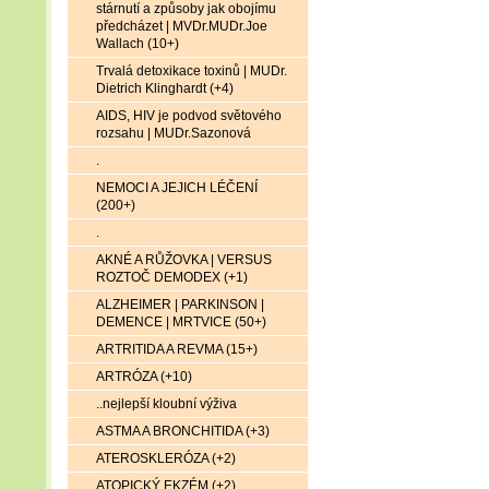
stárnutí a způsoby jak obojímu
předcházet | MVDr.MUDr.Joe
Wallach (10+)
Trvalá detoxikace toxinů | MUDr.
Dietrich Klinghardt (+4)
AIDS, HIV je podvod světového
rozsahu | MUDr.Sazonová
.
NEMOCI A JEJICH LÉČENÍ
(200+)
.
AKNÉ A RŮŽOVKA | VERSUS
ROZTOČ DEMODEX (+1)
ALZHEIMER | PARKINSON |
DEMENCE | MRTVICE (50+)
ARTRITIDA A REVMA (15+)
ARTRÓZA (+10)
..nejlepší kloubní výživa
ASTMA A BRONCHITIDA (+3)
ATEROSKLERÓZA (+2)
ATOPICKÝ EKZÉM (+2)