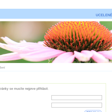
UCELENÉ
ášení
tránky se musíte nejprve přihlásit.