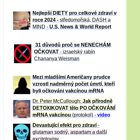
Nejlepší DIETY pro celkové zdraví v
roce 2024 -
středomořská, DASH a
MIND -
U.S. News & World Report
31 důvod
ů proč se NENECHÁM
OČKOVAT
- izraelský rabín
Chananya Weisman
Mezi mladšími Američany prudce
vzrostl nadměrný počet úmrtí, kteří
byli očkováni vakcínou mRNA
Dr. Peter
McCullough:
Jak přírodně
DETOXIKOVAT tělo PO OČKOVÁNÍ
mRNA vakcínou
(protokol) -
video
Devastující efekt pro zdraví
-
glutaman sodný, aspartam a další
excitotoxiny