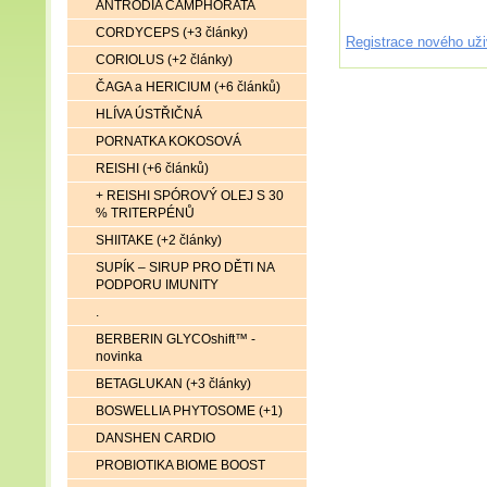
ANTRODIA CAMPHORATA
CORDYCEPS (+3 články)
Registrace nového uži
CORIOLUS (+2 články)
ČAGA a HERICIUM (+6 článků)
HLÍVA ÚSTŘIČNÁ
PORNATKA KOKOSOVÁ
REISHI (+6 článků)
+ REISHI SPÓROVÝ OLEJ S 30
% TRITERPÉNŮ
SHIITAKE (+2 články)
SUPÍK – SIRUP PRO DĚTI NA
PODPORU IMUNITY
.
BERBERIN GLYCOshift™ -
novinka
BETAGLUKAN (+3 články)
BOSWELLIA PHYTOSOME (+1)
DANSHEN CARDIO
PROBIOTIKA BIOME BOOST