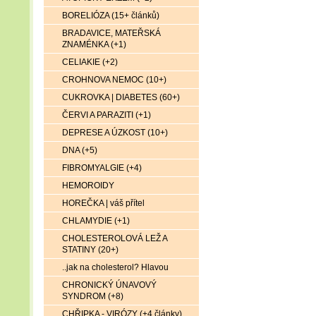
BORELIÓZA (15+ článků)
BRADAVICE, MATEŘSKÁ
ZNAMÉNKA (+1)
CELIAKIE (+2)
CROHNOVA NEMOC (10+)
CUKROVKA | DIABETES (60+)
ČERVI A PARAZITI (+1)
DEPRESE A ÚZKOST (10+)
DNA (+5)
FIBROMYALGIE (+4)
HEMOROIDY
HOREČKA | váš přítel
CHLAMYDIE (+1)
CHOLESTEROLOVÁ LEŽ A
STATINY (20+)
..jak na cholesterol? Hlavou
CHRONICKÝ ÚNAVOVÝ
SYNDROM (+8)
CHŘIPKA - VIRÓZY (+4 články)