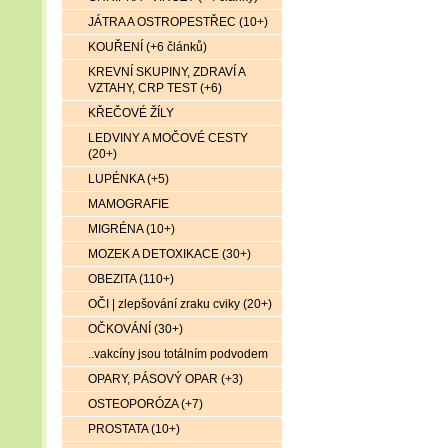
JÁTRA A OSTROPESTŘEC (10+)
KOUŘENÍ (+6 článků)
KREVNÍ SKUPINY, ZDRAVÍ A
VZTAHY, CRP TEST (+6)
KŘEČOVÉ ŽÍLY
LEDVINY A MOČOVÉ CESTY
(20+)
LUPÉNKA (+5)
MAMOGRAFIE
MIGRÉNA (10+)
MOZEK A DETOXIKACE (30+)
OBEZITA (110+)
OČI | zlepšování zraku cviky (20+)
OČKOVÁNÍ (30+)
..vakcíny jsou totálním podvodem
OPARY, PÁSOVÝ OPAR (+3)
OSTEOPORÓZA (+7)
PROSTATA (10+)