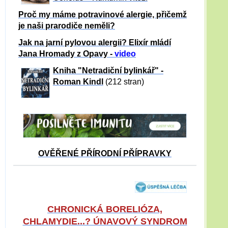
Proč my máme potravinové alergie, přičemž
je naši prarodiče neměli?
Jak na jarní pylovou alergii? Elixír mládí
Jana Hromady z Opavy -
video
Kniha "Netradiční bylinkář" -
Roman Kindl
(212 stran)
OVĚŘENÉ PŘÍRODNÍ PŘÍPRAVKY
CHRONICKÁ BORELIÓZA,
CHLAMYDIE...? ÚNAVOVÝ SYNDROM