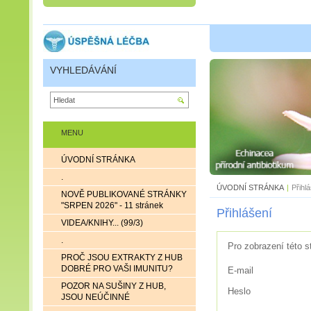
VYHLEDÁVÁNÍ
MENU
ÚVODNÍ STRÁNKA
.
ÚVODNÍ STRÁNKA
|
Přihl
NOVĚ PUBLIKOVANÉ STRÁNKY
"SRPEN 2026" - 11 stránek
Přihlášení
VIDEA/KNIHY... (99/3)
.
Pro zobrazení této s
PROČ JSOU EXTRAKTY Z HUB
DOBRÉ PRO VAŠI IMUNITU?
E-mail
POZOR NA SUŠINY Z HUB,
Heslo
JSOU NEÚČINNÉ