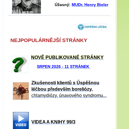
Úžasný:
MUDr. Henry Bieler
NEJPOPULÁRNĚJŠÍ STRÁNKY
NOVĚ PUBLIKOVANÉ STRÁNKY
SRPEN 2026 - 11 STRÁNEK
Zkušenosti klientů s Úspěšnou
léčbou především boreliózy,
chlamydiózy, únavového syndromu...
VIDEA A KNIHY 99/3