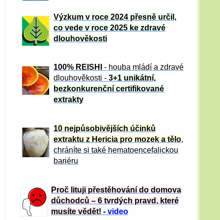
Výzkum v roce 2024 přesně určil,
co vede v roce 2025 ke zdravé
dlouhověkosti
100% REISHI
- houba mládí a zdravé
dlou
h
ověkosti -
3+1 unikátní,
bezkonkurenční certifikované
extrakty
10 nejpůsobivějších účinků
extraktu z Hericia pro mozek a tělo
,
chráníte si také hematoencefalickou
bariéru
Proč lituji přestěhování do domova
důchodců – 6 tvrdých pravd, které
musíte vědět!
-
video