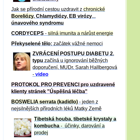
Jak se přírodní cestou uzdravit z
chronické
Boreliózy
, Chlamydiózy, EB virózy
...
únavového syndromu
CORDYCEPS
-
silná imunita a nárůst energie
Překyselené tělo:
začátek vážné nemoci
ZVRÁCE
NÍ POSTUPU DIABETU 2.
typu
začíná u ignorování běžných
doporučení, MUDr. Sarah Hallbergová
-
video
PROTOKOL PRO PREVENCI pro uzdravené
klienty
stránek "Úspěšná léčba"
BOSWELIA serrata (kadidlo)
- jeden z
nejsilnějších přírodních léků Matky Země
Tibetská houba, tibetské
krystaly
a
kombucha
- účinky, darování a
prodej