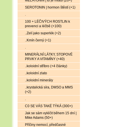
MELATONIN | to je mládí (20+)
SEROTONIN | hormon štěstí (+1)
.
100 + LÉČIVÝCH ROSTLIN k
prevenci a léčbě (+100)
..Zelí jako superlék (+2)
..Kmín černý (+1)
.
MINERÁLNÍ LÁTKY, STOPOVÉ
PRVKY A VITAMÍNY (+40)
..koloidní stříbro (+4 články)
..koloidní zlato
..koloidní minerály
..krystalická síra, DMSO a MMS
(+2)
.
C0 SE VÁS TAKÉ TÝKÁ (300+)
Jak se sám vyléčit během 15 dní |
Mike Adams (50+)
Příčiny nemocí, předčasné