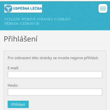
UCELENÉ WEBOVÉ STRÁNKY O ZDRAVÍ -
PŘÍRODA UZDRAVUJE
Přihlášení
Pro zobrazení této stránky se musíte nejprve přihlásit.
E-mail:
Heslo: