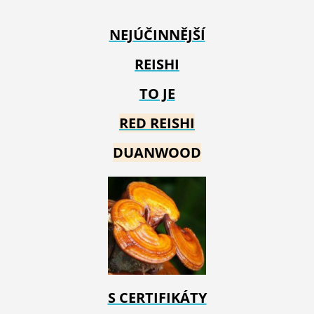
NEJÚČINNĚJŠÍ
REISHI
TO JE
RED REIS
HI
DUANWOOD
S CERTIFIKÁTY