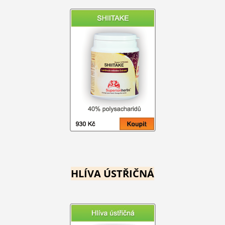
HLÍVA ÚSTŘIČNÁ