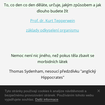
To, co den co den děláte, určuje, jakým způsobem a jak
dlouho budete žít
Prof. dr. Kurt Tepperwein
základy odkyselení organismu
Nemoc není nic jiného, než pokus těla zbavit se
morbidních látek
Thomas Sydenham, nesoucí předzdívku "anglický
Hippocrates"
Tyto stránky používají cookies k analýze návštěvnosti a
bezpečnému provozování stránek. Používáním tohoto webu
vyjadřujete souhlas.
Další informace
Nemoc je vyléčena jen pomocí Přírody, neutralizací a