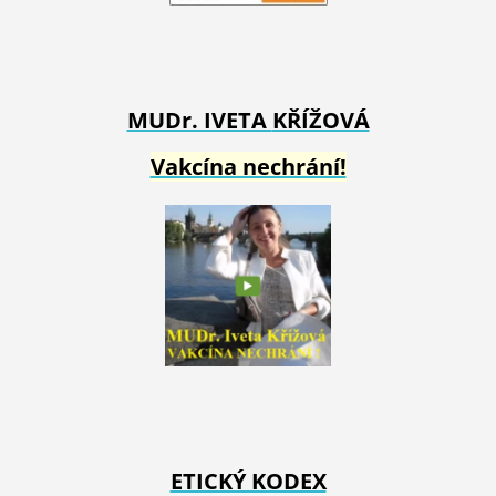
MUDr. IVETA
KŘÍŽOVÁ
Vakcína nechrání!
ETICKÝ KODEX