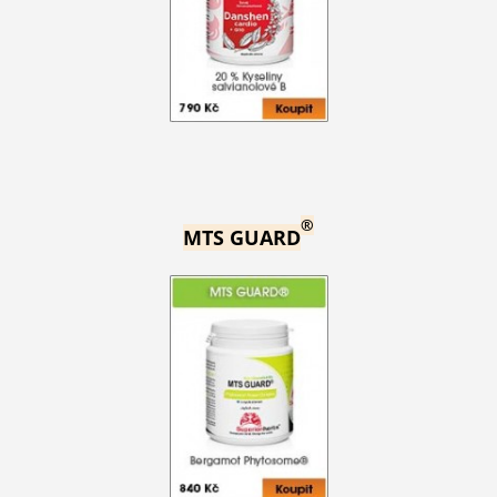
®
MTS GUARD