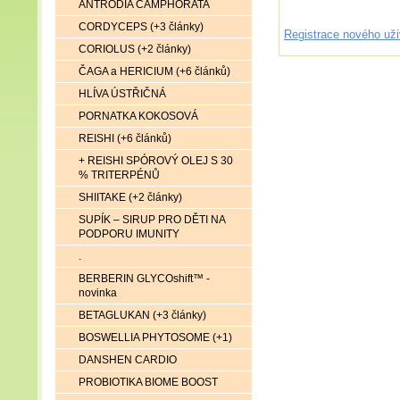
ANTRODIA CAMPHORATA
CORDYCEPS (+3 články)
Registrace nového uži
CORIOLUS (+2 články)
ČAGA a HERICIUM (+6 článků)
HLÍVA ÚSTŘIČNÁ
PORNATKA KOKOSOVÁ
REISHI (+6 článků)
+ REISHI SPÓROVÝ OLEJ S 30
% TRITERPÉNŮ
SHIITAKE (+2 články)
SUPÍK – SIRUP PRO DĚTI NA
PODPORU IMUNITY
.
BERBERIN GLYCOshift™ -
novinka
BETAGLUKAN (+3 články)
BOSWELLIA PHYTOSOME (+1)
DANSHEN CARDIO
PROBIOTIKA BIOME BOOST