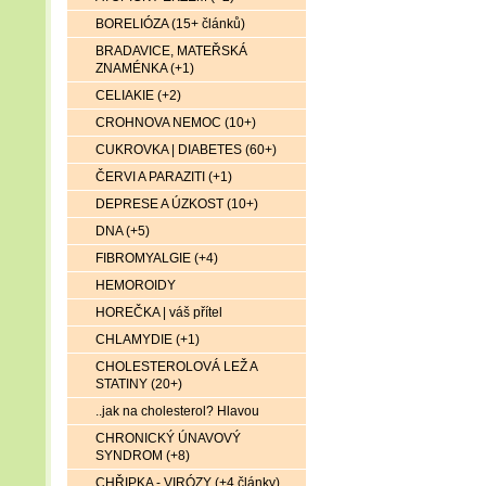
BORELIÓZA (15+ článků)
BRADAVICE, MATEŘSKÁ
ZNAMÉNKA (+1)
CELIAKIE (+2)
CROHNOVA NEMOC (10+)
CUKROVKA | DIABETES (60+)
ČERVI A PARAZITI (+1)
DEPRESE A ÚZKOST (10+)
DNA (+5)
FIBROMYALGIE (+4)
HEMOROIDY
HOREČKA | váš přítel
CHLAMYDIE (+1)
CHOLESTEROLOVÁ LEŽ A
STATINY (20+)
..jak na cholesterol? Hlavou
CHRONICKÝ ÚNAVOVÝ
SYNDROM (+8)
CHŘIPKA - VIRÓZY (+4 články)