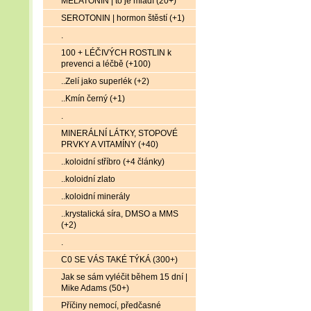
MELATONIN | to je mládí (20+)
SEROTONIN | hormon štěstí (+1)
.
100 + LÉČIVÝCH ROSTLIN k
prevenci a léčbě (+100)
..Zelí jako superlék (+2)
..Kmín černý (+1)
.
MINERÁLNÍ LÁTKY, STOPOVÉ
PRVKY A VITAMÍNY (+40)
..koloidní stříbro (+4 články)
..koloidní zlato
..koloidní minerály
..krystalická síra, DMSO a MMS
(+2)
.
C0 SE VÁS TAKÉ TÝKÁ (300+)
Jak se sám vyléčit během 15 dní |
Mike Adams (50+)
Příčiny nemocí, předčasné