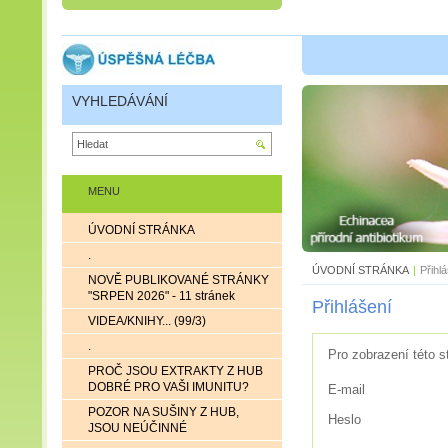
VYHLEDÁVÁNÍ
MENU
ÚVODNÍ STRÁNKA
.
ÚVODNÍ STRÁNKA
|
Přihl
NOVĚ PUBLIKOVANÉ STRÁNKY
"SRPEN 2026" - 11 stránek
Přihlášení
VIDEA/KNIHY... (99/3)
.
Pro zobrazení této s
PROČ JSOU EXTRAKTY Z HUB
DOBRÉ PRO VAŠI IMUNITU?
E-mail
POZOR NA SUŠINY Z HUB,
Heslo
JSOU NEÚČINNÉ