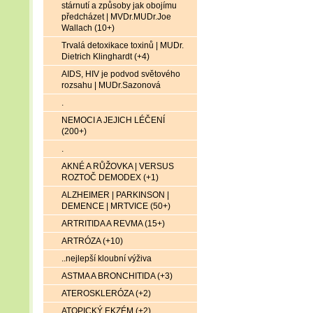
stárnutí a způsoby jak obojímu
předcházet | MVDr.MUDr.Joe
Wallach (10+)
Trvalá detoxikace toxinů | MUDr.
Dietrich Klinghardt (+4)
AIDS, HIV je podvod světového
rozsahu | MUDr.Sazonová
.
NEMOCI A JEJICH LÉČENÍ
(200+)
.
AKNÉ A RŮŽOVKA | VERSUS
ROZTOČ DEMODEX (+1)
ALZHEIMER | PARKINSON |
DEMENCE | MRTVICE (50+)
ARTRITIDA A REVMA (15+)
ARTRÓZA (+10)
..nejlepší kloubní výživa
ASTMA A BRONCHITIDA (+3)
ATEROSKLERÓZA (+2)
ATOPICKÝ EKZÉM (+2)