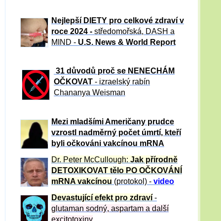
Nejlepší DIETY pro celkové zdraví v
roce 2024 -
středomořská, DASH a
MIND -
U.S. News & World Report
31 důvod
ů proč se NENECHÁM
OČKOVAT
- izraelský rabín
Chananya Weisman
Mezi mladšími Američany prudce
vzrostl nadměrný počet úmrtí, kteří
byli očkováni vakcínou mRNA
Dr. Peter
McCullough:
Jak přírodně
DETOXIKOVAT tělo PO OČKOVÁNÍ
mRNA vakcínou
(protokol) -
video
Devastující efekt pro zdraví
-
glutaman sodný, aspartam a další
excitotoxiny