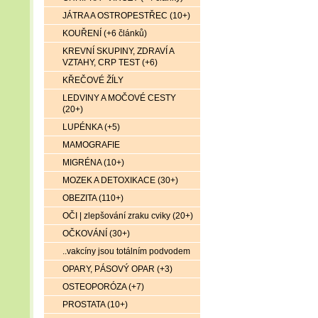
JÁTRA A OSTROPESTŘEC (10+)
KOUŘENÍ (+6 článků)
KREVNÍ SKUPINY, ZDRAVÍ A
VZTAHY, CRP TEST (+6)
KŘEČOVÉ ŽÍLY
LEDVINY A MOČOVÉ CESTY
(20+)
LUPÉNKA (+5)
MAMOGRAFIE
MIGRÉNA (10+)
MOZEK A DETOXIKACE (30+)
OBEZITA (110+)
OČI | zlepšování zraku cviky (20+)
OČKOVÁNÍ (30+)
..vakcíny jsou totálním podvodem
OPARY, PÁSOVÝ OPAR (+3)
OSTEOPORÓZA (+7)
PROSTATA (10+)