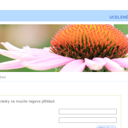
UCELENÉ
ášení
tránky se musíte nejprve přihlásit.