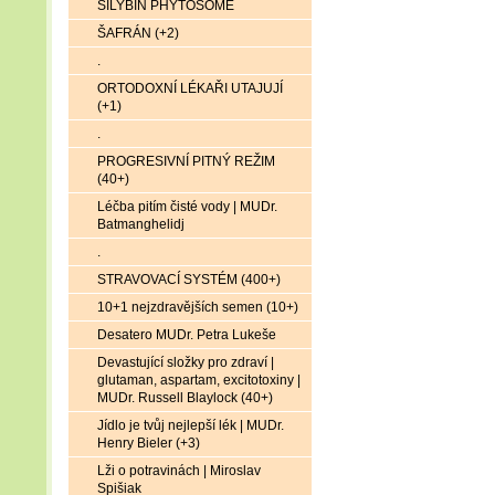
SILYBIN PHYTOSOME
ŠAFRÁN (+2)
.
ORTODOXNÍ LÉKAŘI UTAJUJÍ
(+1)
.
PROGRESIVNÍ PITNÝ REŽIM
(40+)
Léčba pitím čisté vody | MUDr.
Batmanghelidj
.
STRAVOVACÍ SYSTÉM (400+)
10+1 nejzdravějších semen (10+)
Desatero MUDr. Petra Lukeše
Devastující složky pro zdraví |
glutaman, aspartam, excitotoxiny |
MUDr. Russell Blaylock (40+)
Jídlo je tvůj nejlepší lék | MUDr.
Henry Bieler (+3)
Lži o potravinách | Miroslav
Spišiak