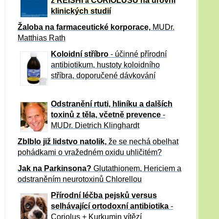
z REISHI
CORIOLUSU
na úrovni
a
klinických studií
Žaloba
na farmaceutické korporace,
MUDr.
Matthias Rath
Koloidní stříbro
- účinné přírodní
antibiotikum,
hustoty koloidního
stříbra, doporučené dávkování
Odstranění rtuti, hliníku a dalších
toxinů z těla, včetně p
revence
-
MUDr. Dietrich Klinghardt
Zblblo již lidstvo natolik,
že se nechá obelhat
pohádkami o vražedném oxidu uhličitém?
Jak na Parkinsona?
Glutathionem, Hericiem a
odstraněním neurotoxinů Chlorellou
Přírodní léčba pejsků versus
selhávající ortodoxní antibiotika
-
Coriolus + Kurkumin vítězí