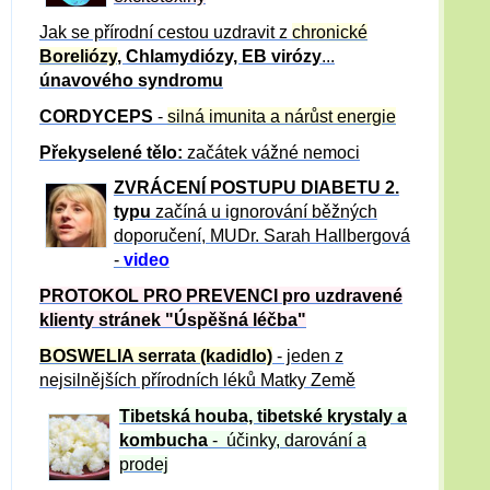
Jak se přírodní cestou uzdravit z
chronické
Boreliózy
, Chlamydiózy, EB virózy
...
únavového syndromu
CORDYCEPS
-
silná imunita a nárůst energie
Překyselené tělo:
začátek vážné nemoci
ZVRÁCE
NÍ POSTUPU DIABETU 2.
typu
začíná u ignorování běžných
doporučení, MUDr. Sarah Hallbergová
-
video
PROTOKOL PRO PREVENCI pro uzdravené
klienty
stránek "Úspěšná léčba"
BOSWELIA serrata (kadidlo)
- jeden z
nejsilnějších přírodních léků Matky Země
Tibetská houba, tibetské
krystaly
a
kombucha
- účinky, darování a
prodej