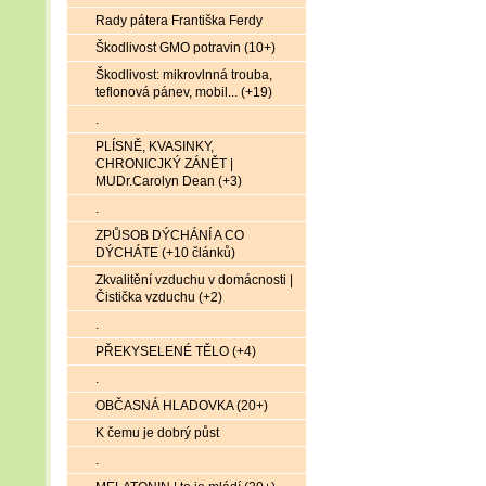
Rady pátera Františka Ferdy
Škodlivost GMO potravin (10+)
Škodlivost: mikrovlnná trouba,
teflonová pánev, mobil... (+19)
.
PLÍSNĚ, KVASINKY,
CHRONICJKÝ ZÁNĚT |
MUDr.Carolyn Dean (+3)
.
ZPŮSOB DÝCHÁNÍ A CO
DÝCHÁTE (+10 článků)
Zkvalitění vzduchu v domácnosti |
Čistička vzduchu (+2)
.
PŘEKYSELENÉ TĚLO (+4)
.
OBČASNÁ HLADOVKA (20+)
K čemu je dobrý půst
.