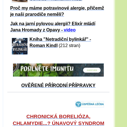
Proč my máme potravinové alergie, přičemž
je naši prarodiče neměli?
Jak na jarní pylovou alergii? Elixír mládí
Jana Hromady z Opavy -
video
Kniha "Netradiční bylinkář" -
Roman Kindl
(212 stran)
OVĚŘENÉ PŘÍRODNÍ PŘÍPRAVKY
CHRONICKÁ BORELIÓZA,
CHLAMYDIE...? ÚNAVOVÝ SYNDROM