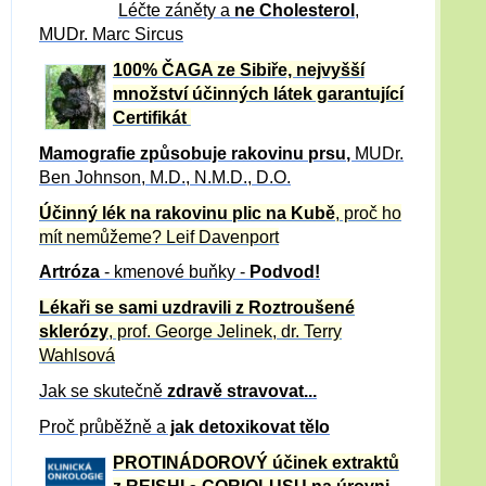
Léčte záněty a
ne Cholesterol
,
MUDr. Marc Sircus
100% ČAGA ze Sibiře, nejvyšší
množství účinných látek garantující
Certifikát
Mamografie způsobuje rakovinu prsu
,
MUDr.
Ben Johnson, M.D., N.M.D., D.O.
Účinný
lék na
rakovinu plic na Kubě
, proč ho
mít nemůžeme?
Leif Davenport
Artróza
- kmenové buňky -
Podvod!
Lékaři se sami uzdravili z Roztroušené
sklerózy
, prof. George Jelinek, dr. Terry
Wahlsová
Jak se skutečně
zdravě
stravovat...
Proč průběžně a
jak detoxikovat tělo
PROTINÁDOROVÝ účinek extraktů