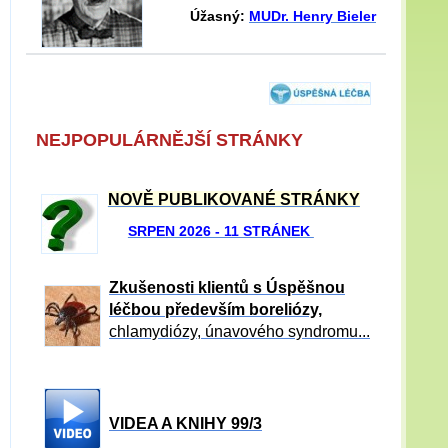
Úžasný:
MUDr. Henry Bieler
NEJPOPULÁRNĚJŠÍ STRÁNKY
NOVĚ PUBLIKOVANÉ STRÁNKY
SRPEN 2026 - 11 STRÁNEK
Zkušenosti klientů s Úspěšnou
léčbou především boreliózy,
chlamydiózy, únavového syndromu...
VIDEA A KNIHY 99/3