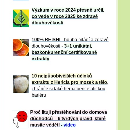
Výzkum v roce 2024 přesně určil,
co vede v roce 2025 ke zdravé
dlouhověkosti
100% REISHI
- houba mládí a zdravé
dlou
h
ověkosti -
3+1 unikátní,
bezkonkurenční certifikované
extrakty
10 nejpůsobivějších účinků
extraktu z Hericia pro mozek a tělo
,
chráníte si také hematoencefalickou
bariéru
Proč lituji přestěhování do domova
důchodců – 6 tvrdých pravd, které
musíte vědět!
-
video