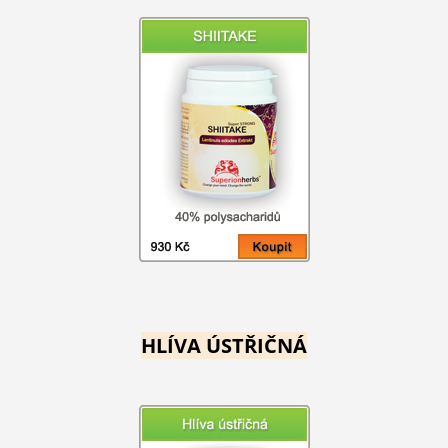
HLÍVA ÚSTŘIČNÁ