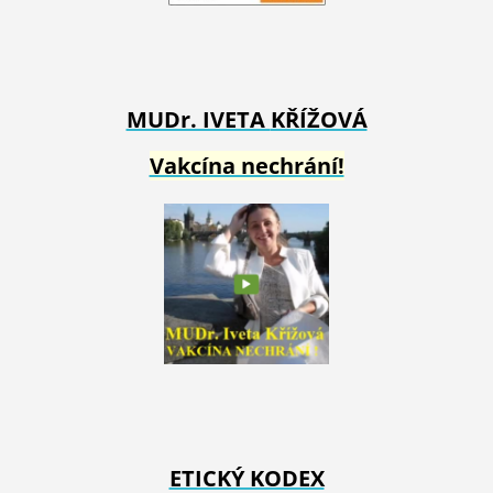
MUDr. IVETA
KŘÍŽOVÁ
Vakcína nechrání!
ETICKÝ KODEX