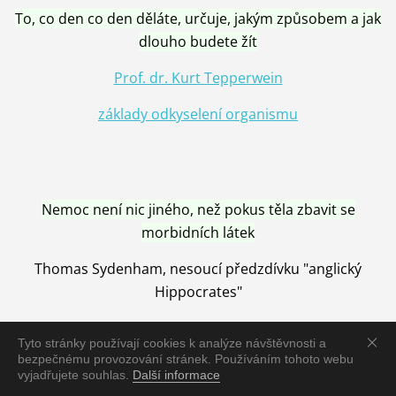
To, co den co den děláte, určuje, jakým způsobem a jak
dlouho budete žít
Prof. dr. Kurt Tepperwein
základy odkyselení organismu
Nemoc není nic jiného, než pokus těla zbavit se
morbidních látek
Thomas Sydenham, nesoucí předzdívku "anglický
Hippocrates"
Tyto stránky používají cookies k analýze návštěvnosti a
bezpečnému provozování stránek. Používáním tohoto webu
vyjadřujete souhlas.
Další informace
Nemoc je vyléčena jen pomocí Přírody, neutralizací a