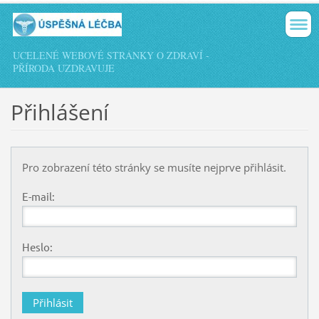
UCELENÉ WEBOVÉ STRÁNKY O ZDRAVÍ -
PŘÍRODA UZDRAVUJE
Přihlášení
Pro zobrazení této stránky se musíte nejprve přihlásit.
E-mail:
Heslo: