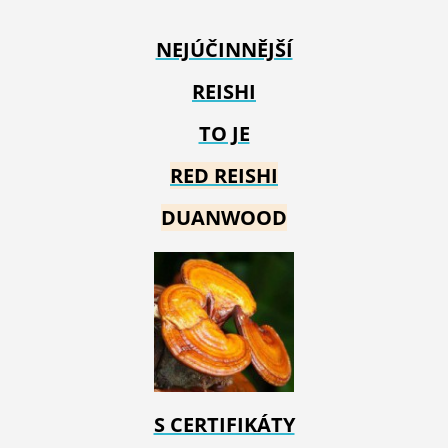
NEJÚČINNĚJŠÍ
REISHI
TO JE
RED REIS
HI
DUANWOOD
S CERTIFIKÁTY