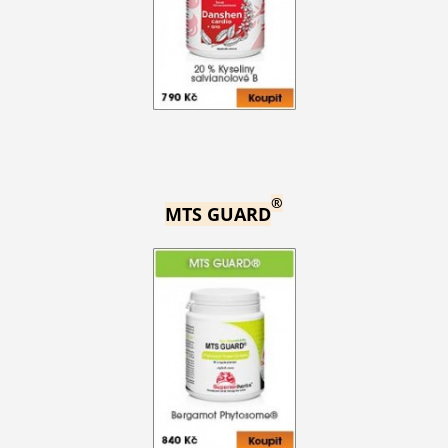
®
MTS GUARD