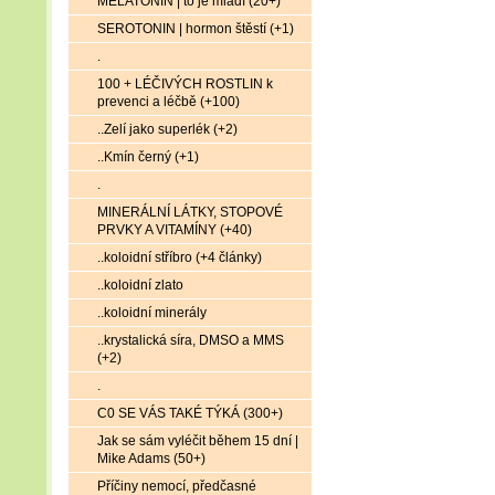
MELATONIN | to je mládí (20+)
SEROTONIN | hormon štěstí (+1)
.
100 + LÉČIVÝCH ROSTLIN k
prevenci a léčbě (+100)
..Zelí jako superlék (+2)
..Kmín černý (+1)
.
MINERÁLNÍ LÁTKY, STOPOVÉ
PRVKY A VITAMÍNY (+40)
..koloidní stříbro (+4 články)
..koloidní zlato
..koloidní minerály
..krystalická síra, DMSO a MMS
(+2)
.
C0 SE VÁS TAKÉ TÝKÁ (300+)
Jak se sám vyléčit během 15 dní |
Mike Adams (50+)
Příčiny nemocí, předčasné