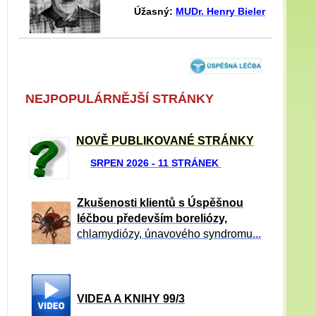
Úžasný:
MUDr. Henry Bieler
NEJPOPULÁRNĚJŠÍ STRÁNKY
NOVĚ PUBLIKOVANÉ STRÁNKY
SRPEN 2026 - 11 STRÁNEK
Zkušenosti klientů s Úspěšnou
léčbou především boreliózy,
chlamydiózy, únavového syndromu...
VIDEA A KNIHY 99/3