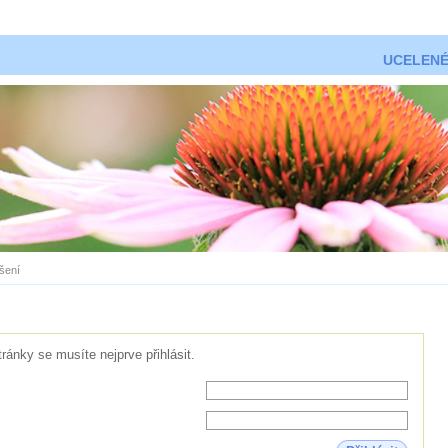
UCELENÉ
ášení
tránky se musíte nejprve přihlásit.