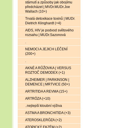
stárnutí a způsoby jak obojímu
předcházet | MVDr.MUDr.Joe
Wallach (10+)
Trvalá detoxikace toxinů | MUDr.
Dietrich Klinghardt (+4)
AIDS, HIV je podvod světového
rozsahu | MUDr.Sazonová
.
NEMOCI A JEJICH LÉČENÍ
(200+)
.
AKNÉ A RŮŽOVKA | VERSUS
ROZTOČ DEMODEX (+1)
ALZHEIMER | PARKINSON |
DEMENCE | MRTVICE (50+)
ARTRITIDA A REVMA (15+)
ARTRÓZA (+10)
..nejlepší kloubní výživa
ASTMA A BRONCHITIDA (+3)
ATEROSKLERÓZA (+2)
ATOPICKÝ EKZÉM (+2)