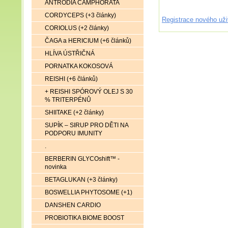
ANTRODIA CAMPHORATA
CORDYCEPS (+3 články)
Registrace nového uži
CORIOLUS (+2 články)
ČAGA a HERICIUM (+6 článků)
HLÍVA ÚSTŘIČNÁ
PORNATKA KOKOSOVÁ
REISHI (+6 článků)
+ REISHI SPÓROVÝ OLEJ S 30
% TRITERPÉNŮ
SHIITAKE (+2 články)
SUPÍK – SIRUP PRO DĚTI NA
PODPORU IMUNITY
.
BERBERIN GLYCOshift™ -
novinka
BETAGLUKAN (+3 články)
BOSWELLIA PHYTOSOME (+1)
DANSHEN CARDIO
PROBIOTIKA BIOME BOOST