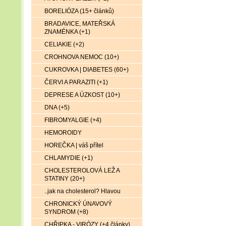
BORELIÓZA (15+ článků)
BRADAVICE, MATEŘSKÁ
ZNAMÉNKA (+1)
CELIAKIE (+2)
CROHNOVA NEMOC (10+)
CUKROVKA | DIABETES (60+)
ČERVI A PARAZITI (+1)
DEPRESE A ÚZKOST (10+)
DNA (+5)
FIBROMYALGIE (+4)
HEMOROIDY
HOREČKA | váš přítel
CHLAMYDIE (+1)
CHOLESTEROLOVÁ LEŽ A
STATINY (20+)
..jak na cholesterol? Hlavou
CHRONICKÝ ÚNAVOVÝ
SYNDROM (+8)
CHŘIPKA - VIRÓZY (+4 články)