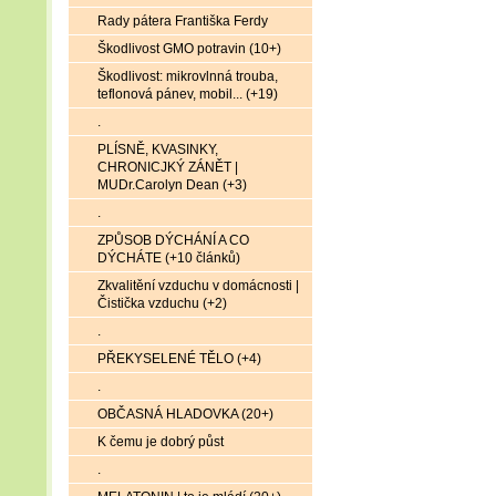
Rady pátera Františka Ferdy
Škodlivost GMO potravin (10+)
Škodlivost: mikrovlnná trouba,
teflonová pánev, mobil... (+19)
.
PLÍSNĚ, KVASINKY,
CHRONICJKÝ ZÁNĚT |
MUDr.Carolyn Dean (+3)
.
ZPŮSOB DÝCHÁNÍ A CO
DÝCHÁTE (+10 článků)
Zkvalitění vzduchu v domácnosti |
Čistička vzduchu (+2)
.
PŘEKYSELENÉ TĚLO (+4)
.
OBČASNÁ HLADOVKA (20+)
K čemu je dobrý půst
.