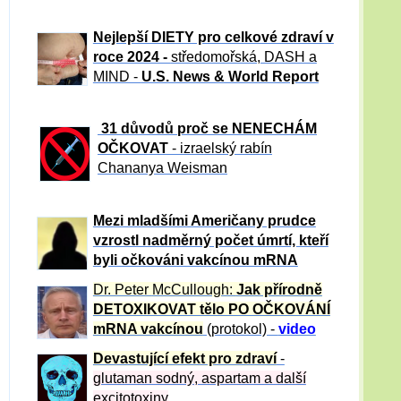
Nejlepší DIETY pro celkové zdraví v
roce 2024 -
středomořská, DASH a
MIND -
U.S. News & World Report
31 důvod
ů proč se NENECHÁM
OČKOVAT
- izraelský rabín
Chananya Weisman
Mezi mladšími Američany prudce
vzrostl nadměrný počet úmrtí, kteří
byli očkováni vakcínou mRNA
Dr. Peter
McCullough:
Jak přírodně
DETOXIKOVAT tělo PO OČKOVÁNÍ
mRNA vakcínou
(protokol) -
video
Devastující efekt pro zdraví
-
glutaman sodný, aspartam a další
excitotoxiny