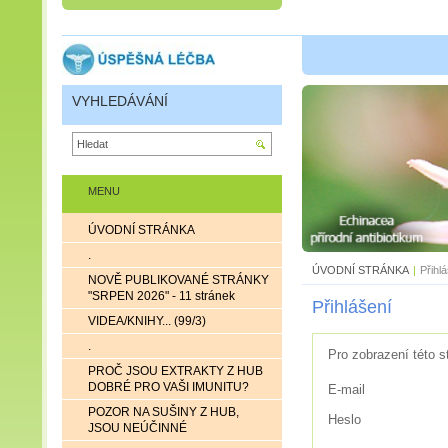
VYHLEDÁVÁNÍ
MENU
ÚVODNÍ STRÁNKA
.
ÚVODNÍ STRÁNKA
|
Přihl
NOVĚ PUBLIKOVANÉ STRÁNKY
"SRPEN 2026" - 11 stránek
Přihlášení
VIDEA/KNIHY... (99/3)
.
Pro zobrazení této s
PROČ JSOU EXTRAKTY Z HUB
DOBRÉ PRO VAŠI IMUNITU?
E-mail
POZOR NA SUŠINY Z HUB,
Heslo
JSOU NEÚČINNÉ