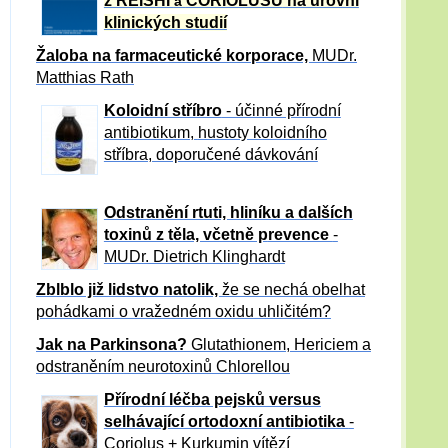
z REISHI
CORIOLUSU
na úrovni
a
klinických studií
Žaloba
na farmaceutické korporace,
MUDr.
Matthias Rath
Koloidní stříbro
- účinné přírodní
antibiotikum,
hustoty koloidního
stříbra, doporučené dávkování
Odstranění rtuti, hliníku a dalších
toxinů z těla, včetně p
revence
-
MUDr. Dietrich Klinghardt
Zblblo již lidstvo natolik,
že se nechá obelhat
pohádkami o vražedném oxidu uhličitém?
Jak na Parkinsona?
Glutathionem, Hericiem a
odstraněním neurotoxinů Chlorellou
Přírodní léčba pejsků versus
selhávající ortodoxní antibiotika
-
Coriolus + Kurkumin vítězí