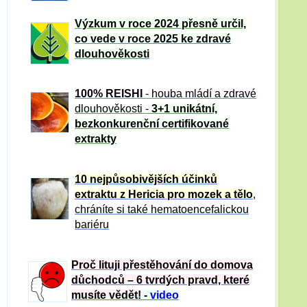
Výzkum v roce 2024 přesně určil,
co vede v roce 2025 ke zdravé
dlouhověkosti
100% REISHI
- houba mládí a zdravé
dlou
h
ověkosti -
3+1 unikátní,
bezkonkurenční certifikované
extrakty
10 nejpůsobivějších účinků
extraktu z Hericia pro mozek a tělo
,
chráníte si také hematoencefalickou
bariéru
Proč lituji přestěhování do domova
důchodců – 6 tvrdých pravd, které
musíte vědět!
-
video