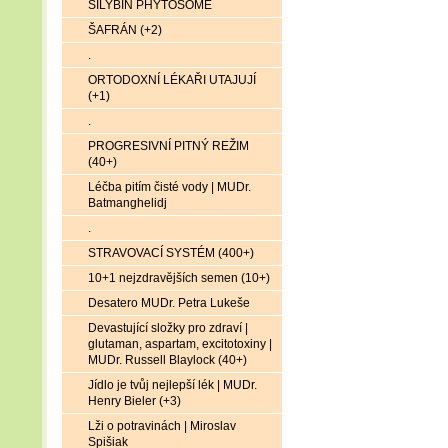
SILYBIN PHYTOSOME
ŠAFRÁN (+2)
.
ORTODOXNÍ LÉKAŘI UTAJUJÍ
(+1)
.
PROGRESIVNÍ PITNÝ REŽIM
(40+)
Léčba pitím čisté vody | MUDr.
Batmanghelidj
.
STRAVOVACÍ SYSTÉM (400+)
10+1 nejzdravějších semen (10+)
Desatero MUDr. Petra Lukeše
Devastující složky pro zdraví |
glutaman, aspartam, excitotoxiny |
MUDr. Russell Blaylock (40+)
Jídlo je tvůj nejlepší lék | MUDr.
Henry Bieler (+3)
Lži o potravinách | Miroslav
Spišiak