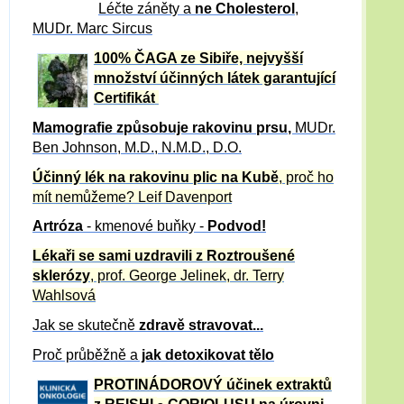
Léčte záněty a
ne Cholesterol
,
MUDr. Marc Sircus
100% ČAGA ze Sibiře, nejvyšší
množství účinných látek garantující
Certifikát
Mamografie způsobuje rakovinu prsu
,
MUDr.
Ben Johnson, M.D., N.M.D., D.O.
Účinný
lék na
rakovinu plic na Kubě
, proč ho
mít nemůžeme?
Leif Davenport
Artróza
- kmenové buňky -
Podvod!
Lékaři se sami uzdravili z Roztroušené
sklerózy
, prof. George Jelinek, dr. Terry
Wahlsová
Jak se skutečně
zdravě
stravovat...
Proč průběžně a
jak detoxikovat tělo
PROTINÁDOROVÝ účinek extraktů