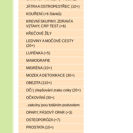
JÁTRA A OSTROPESTŘEC (10+)
KOUŘENÍ (+6 článků)
KREVNÍ SKUPINY, ZDRAVÍ A
VZTAHY, CRP TEST (+6)
KŘEČOVÉ ŽÍLY
LEDVINY A MOČOVÉ CESTY
(20+)
LUPÉNKA (+5)
MAMOGRAFIE
MIGRÉNA (10+)
MOZEK A DETOXIKACE (30+)
OBEZITA (110+)
OČI | zlepšování zraku cviky (20+)
OČKOVÁNÍ (30+)
..vakcíny jsou totálním podvodem
OPARY, PÁSOVÝ OPAR (+3)
OSTEOPORÓZA (+7)
PROSTATA (10+)