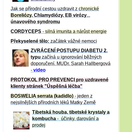
Jak se přírodní cestou uzdravit z
chronické
Boreliózy
, Chlamydiózy, EB virózy
...
únavového syndromu
CORDYCEPS
-
silná imunita a nárůst energie
Překyselené tělo:
začátek vážné nemoci
ZVRÁCE
NÍ POSTUPU DIABETU 2.
typu
začíná u ignorování běžných
doporučení, MUDr. Sarah Hallbergová
-
video
PROTOKOL PRO PREVENCI pro uzdravené
klienty
stránek "Úspěšná léčba"
BOSWELIA serrata (kadidlo)
- jeden z
nejsilnějších přírodních léků Matky Země
Tibetská houba, tibetské
krystaly
a
kombucha
- účinky, darování a
prodej