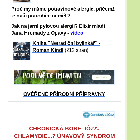
Proč my máme potravinové alergie, přičemž
je naši prarodiče neměli?
Jak na jarní pylovou alergii? Elixír mládí
Jana Hromady z Opavy -
video
Kniha "Netradiční bylinkář" -
Roman Kindl
(212 stran)
OVĚŘENÉ PŘÍRODNÍ PŘÍPRAVKY
CHRONICKÁ BORELIÓZA,
CHLAMYDIE...? ÚNAVOVÝ SYNDROM