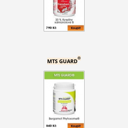
®
MTS GUARD