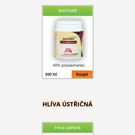
HLÍVA ÚSTŘIČNÁ