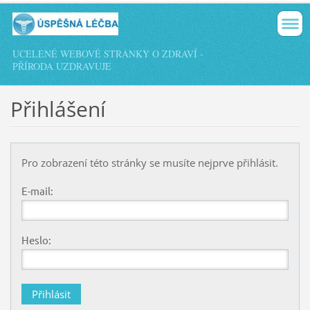
UCELENÉ WEBOVÉ STRÁNKY O ZDRAVÍ -
PŘÍRODA UZDRAVUJE
Přihlášení
Pro zobrazení této stránky se musíte nejprve přihlásit.
E-mail:
Heslo: