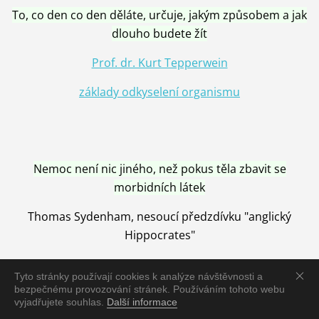
To, co den co den děláte, určuje, jakým způsobem a jak
dlouho budete žít
Prof. dr. Kurt Tepperwein
základy odkyselení organismu
Nemoc není nic jiného, než pokus těla zbavit se
morbidních látek
Thomas Sydenham, nesoucí předzdívku "anglický
Hippocrates"
Tyto stránky používají cookies k analýze návštěvnosti a
bezpečnému provozování stránek. Používáním tohoto webu
vyjadřujete souhlas.
Další informace
Nemoc je vyléčena jen pomocí Přírody, neutralizací a