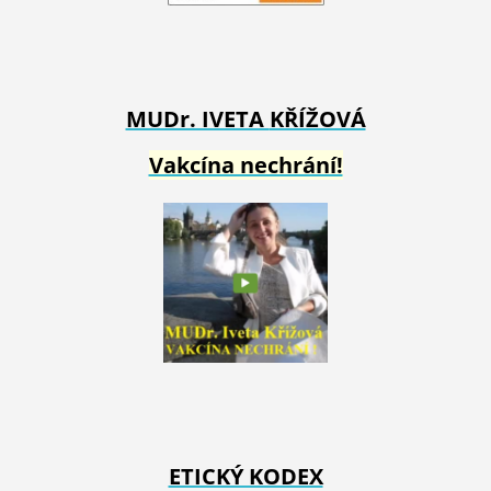
MUDr. IVETA
KŘÍŽOVÁ
Vakcína nechrání!
ETICKÝ KODEX