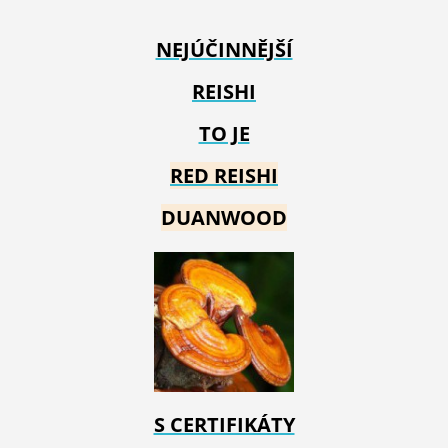
NEJÚČINNĚJŠÍ
REISHI
TO JE
RED REIS
HI
DUANWOOD
S CERTIFIKÁTY