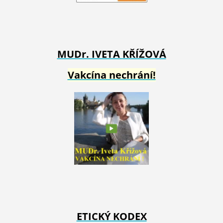
MUDr. IVETA
KŘÍŽOVÁ
Vakcína nechrání!
ETICKÝ KODEX