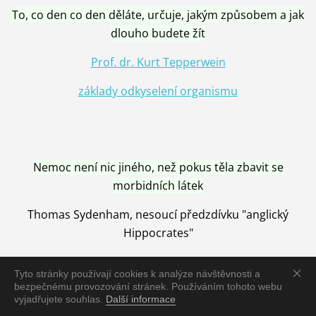
To, co den co den děláte, určuje, jakým způsobem a jak
dlouho budete žít
Prof. dr. Kurt Tepperwein
základy odkyselení organismu
Nemoc není nic jiného, než pokus těla zbavit se
morbidních látek
Thomas Sydenham, nesoucí předzdívku "anglický
Hippocrates"
Tyto stránky používají cookies k analýze návštěvnosti a
bezpečnému provozování stránek. Používáním tohoto webu
vyjadřujete souhlas.
Další informace
Nemoc je vyléčena jen pomocí Přírody, neutralizací a