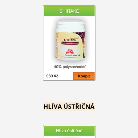
HLÍVA ÚSTŘIČNÁ