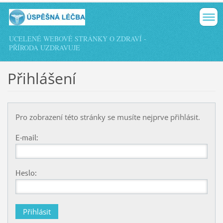
UCELENÉ WEBOVÉ STRÁNKY O ZDRAVÍ -
PŘÍRODA UZDRAVUJE
Přihlášení
Pro zobrazení této stránky se musíte nejprve přihlásit.
E-mail:
Heslo: