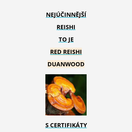
NEJÚČINNĚJŠÍ
REISHI
TO JE
RED REIS
HI
DUANWOOD
S CERTIFIKÁTY