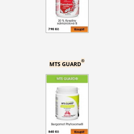
®
MTS GUARD