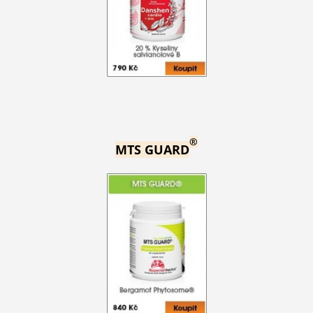
®
MTS GUARD