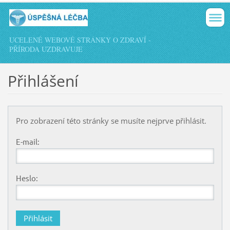
UCELENÉ WEBOVÉ STRÁNKY O ZDRAVÍ -
PŘÍRODA UZDRAVUJE
Přihlášení
Pro zobrazení této stránky se musíte nejprve přihlásit.
E-mail:
Heslo: