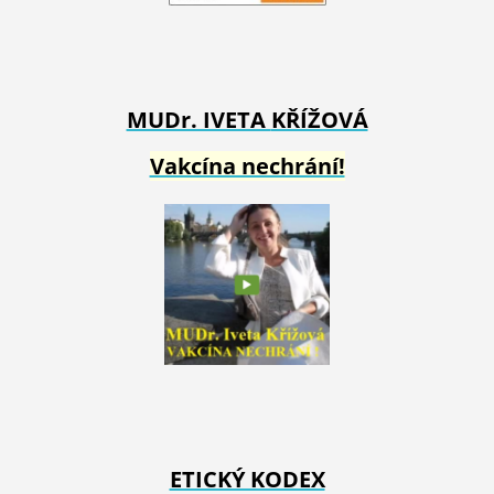
MUDr. IVETA
KŘÍŽOVÁ
Vakcína nechrání!
ETICKÝ KODEX