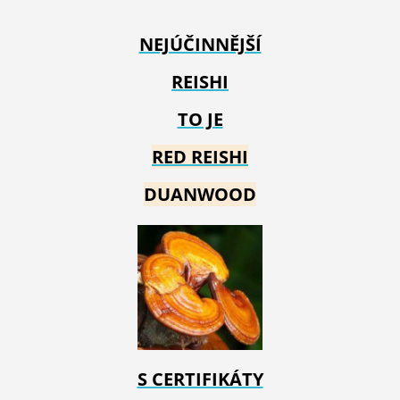
NEJÚČINNĚJŠÍ
REISHI
TO JE
RED REIS
HI
DUANWOOD
S CERTIFIKÁTY