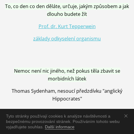
To, co den co den děláte, určuje, jakým způsobem a jak
dlouho budete žít
Prof. dr. Kurt Tepperwein
základy odkyselení organismu
Nemoc není nic jiného, než pokus těla zbavit se
morbidních látek
Thomas Sydenham, nesoucí předzdívku "anglický
Hippocrates"
Tyto stránky používají cookies k analýze návštěvnosti a
bezpečnému provozování stránek. Používáním tohoto webu
vyjadřujete souhlas.
Další informace
Nemoc je vyléčena jen pomocí Přírody, neutralizací a