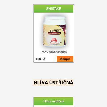
HLÍVA ÚSTŘIČNÁ