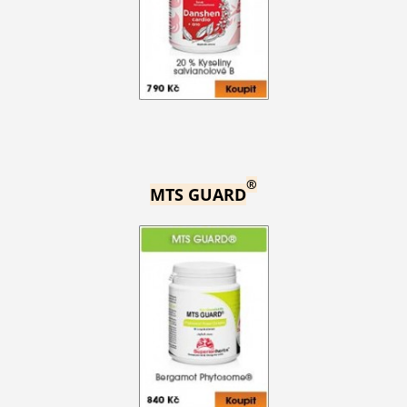
®
MTS GUARD