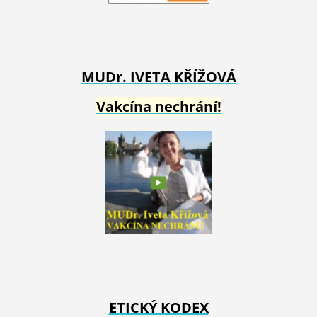
MUDr. IVETA
KŘÍŽOVÁ
Vakcína nechrání!
ETICKÝ KODEX