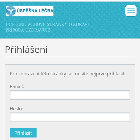
UCELENÉ WEBOVÉ STRÁNKY O ZDRAVÍ -
PŘÍRODA UZDRAVUJE
Přihlášení
Pro zobrazení této stránky se musíte nejprve přihlásit.
E-mail:
Heslo: