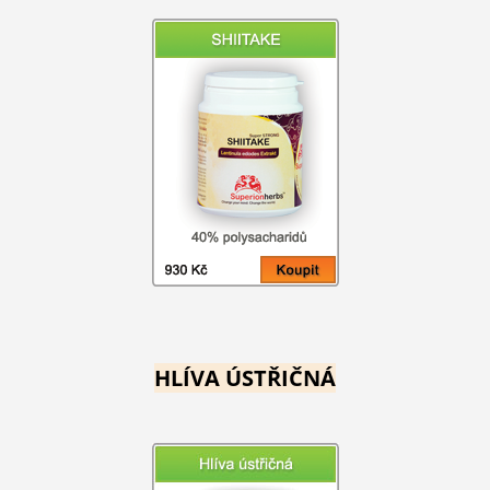
HLÍVA ÚSTŘIČNÁ