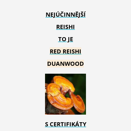
NEJÚČINNĚJŠÍ
REISHI
TO JE
RED REIS
HI
DUANWOOD
S CERTIFIKÁTY