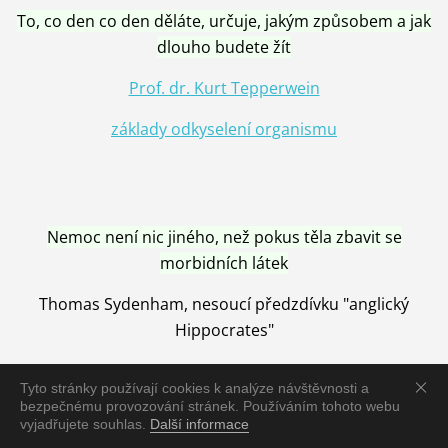
To, co den co den děláte, určuje, jakým způsobem a jak
dlouho budete žít
Prof. dr. Kurt Tepperwein
základy odkyselení organismu
Nemoc není nic jiného, než pokus těla zbavit se
morbidních látek
Thomas Sydenham, nesoucí předzdívku "anglický
Hippocrates"
Tyto stránky používají cookies k analýze návštěvnosti a
bezpečnému provozování stránek. Používáním tohoto webu
vyjadřujete souhlas.
Další informace
Nemoc je vyléčena jen pomocí Přírody, neutralizací a