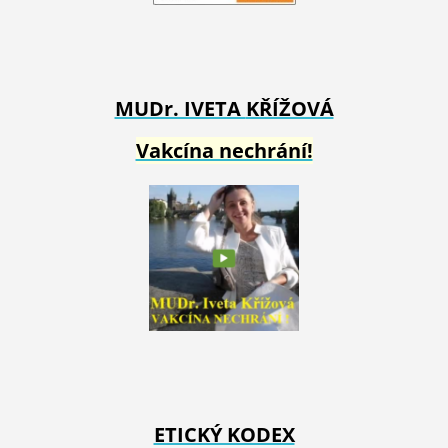
MUDr. IVETA
KŘÍŽOVÁ
Vakcína nechrání!
ETICKÝ KODEX