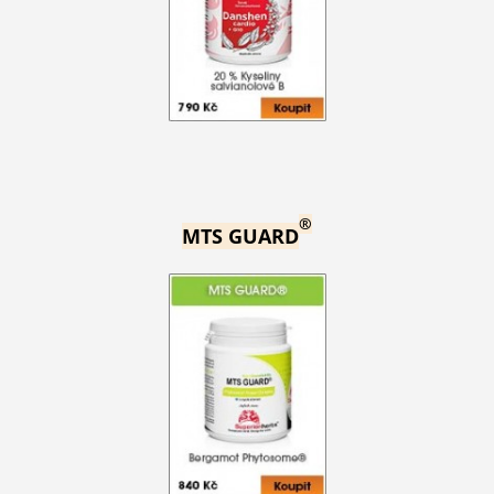
®
MTS GUARD