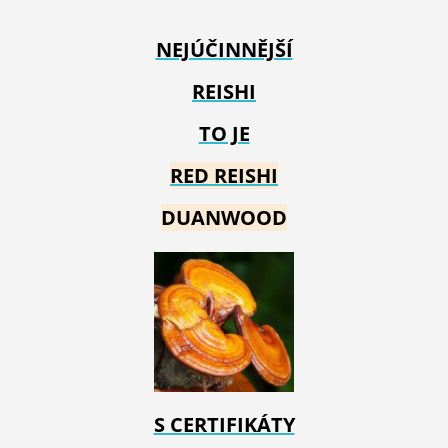
NEJÚČINNĚJŠÍ
REISHI
TO JE
RED REIS
HI
DUANWOOD
S CERTIFIKÁTY