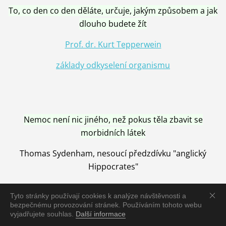
To, co den co den děláte, určuje, jakým způsobem a jak
dlouho budete žít
Prof. dr. Kurt Tepperwein
základy odkyselení organismu
Nemoc není nic jiného, než pokus těla zbavit se
morbidních látek
Thomas Sydenham, nesoucí předzdívku "anglický
Hippocrates"
Tyto stránky používají cookies k analýze návštěvnosti a
bezpečnému provozování stránek. Používáním tohoto webu
vyjadřujete souhlas.
Další informace
Nemoc je vyléčena jen pomocí Přírody, neutralizací a