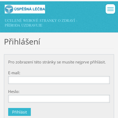
UCELENÉ WEBOVÉ STRÁNKY O ZDRAVÍ -
PŘÍRODA UZDRAVUJE
Přihlášení
Pro zobrazení této stránky se musíte nejprve přihlásit.
E-mail:
Heslo: