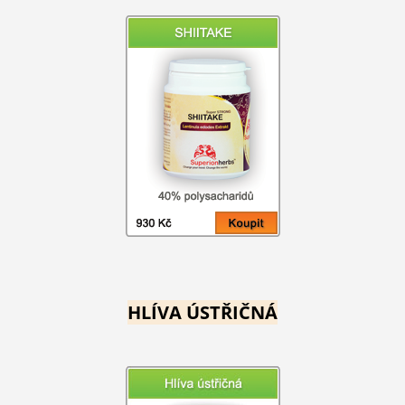
HLÍVA ÚSTŘIČNÁ