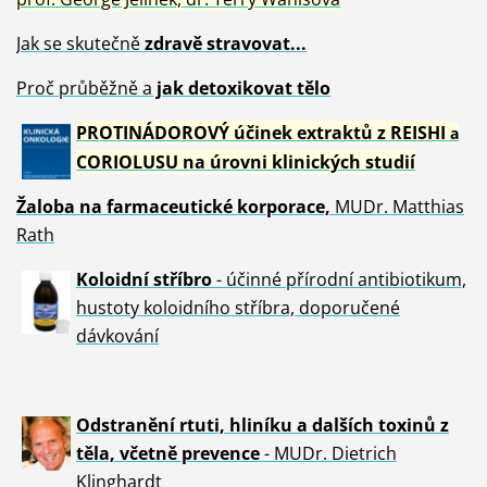
Jak se skutečně
zdravě
stravovat...
Proč průběžně a
jak detoxikovat tělo
PROTINÁDOROVÝ účinek extraktů z REISHI
a
CORIOLUSU
na úrovni klinických studií
Žaloba
na farmaceutické korporace,
MUDr. Matthias
Rath
Koloidní stříbro
- účinné přírodní antibiotikum,
hustoty koloidního stříbra, doporučené
dávkování
Odstranění rtuti, hliníku a dalších toxinů z
těla, včetně p
revence
- MUDr. Dietrich
Klinghardt