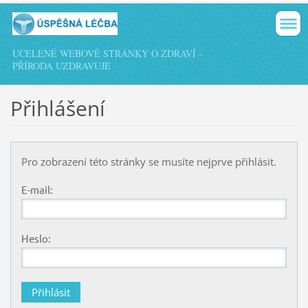
UCELENÉ WEBOVÉ STRÁNKY O ZDRAVÍ -
PŘÍRODA UZDRAVUJE
Přihlášení
Pro zobrazení této stránky se musíte nejprve přihlásit.
E-mail:
Heslo: