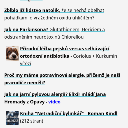
Zblblo již lidstvo natolik,
že se nechá obelhat
pohádkami o vražedném oxidu uhličitém?
Jak na Parkinsona?
Glutathionem, Hericiem a
odstraněním neurotoxinů Chlorellou
Přírodní léčba pejsků versus selhávající
ortodoxní antibiotika
- Coriolus + Kurkumin
vítězí
Proč my máme potravinové alergie, přičemž je naši
prarodiče neměli?
Jak na jarní pylovou alergii? Elixír mládí Jana
Hromady z Opavy -
video
Kniha "Netradiční bylinkář" - Roman Kindl
(212 stran)