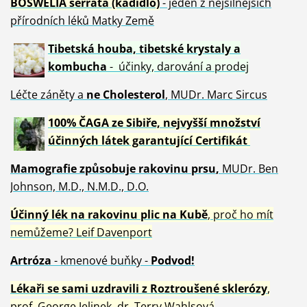
BOSWELIA serrata (kadidlo)
- jeden z nejsilnějších
přírodních léků Matky Země
Tibetská houba, tibetské
krystaly
a
kombucha
- účinky, darování a prodej
Léčte záněty a
ne Cholesterol
, MUDr. Marc Sircus
100% ČAGA ze Sibiře, nejvyšší množství
účinných látek garantující Certifikát
Mamografie způsobuje rakovinu prsu
,
MUDr. Ben
Johnson, M.D., N.M.D., D.O.
Účinný
lék na
rakovinu plic na Kubě
, proč ho mít
nemůžeme?
Leif Davenport
Artróza
- kmenové buňky -
Podvod!
Lékaři se sami uzdravili z Roztroušené sklerózy
,
prof. George Jelinek, dr. Terry Wahlsová