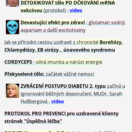
DETOXIKOVAT tělo PO OČKOVÁNÍ mRNA
vakcínou
(protokol) -
video
Devastující efekt pro zdraví
-
glutaman sodný,
aspartam a další excitotoxiny
Jak se přírodní cestou uzdravit z
chronické
Boreliózy
,
Chlamydiózy, EB virózy
...
únavového syndromu
CORDYCEPS
-
silná imunita a nárůst energie
Překyselené tělo:
začátek vážné nemoci
ZVRÁCE
NÍ POSTUPU DIABETU 2. typu
začíná u
ignorování běžných doporučení, MUDr. Sarah
Hallbergová -
video
PROTOKOL PRO PREVENCI pro uzdravené klienty
stránek "Úspěšná léčba"