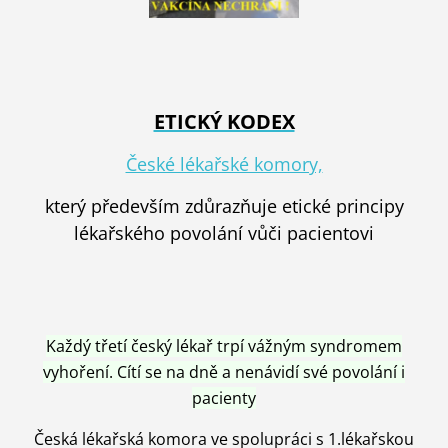
ETICKÝ KODEX
České lékařské komory,
který především zdůrazňuje etické principy
lékařského povolání vůči pacientovi
Každý třetí český lékař trpí vážným syndromem
vyhoření. Cítí se na dně a nenávidí své povolání i
pacienty
Česká lékařská komora ve spolupráci s 1.lékařskou