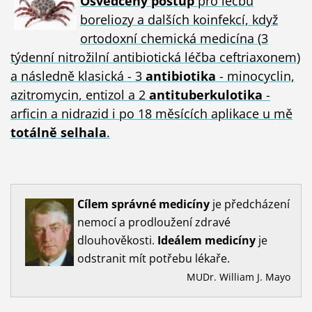
Osvědčený postup
pro léčbu
boreliozy a dalších koinfekcí, když
ortodoxní chemická medicína (3
týdenní nitrožilní antibiotická léčba ceftriaxonem)
a následně klasická - 3
antibiotika
- minocyclin,
azitromycin, entizol a 2
antituberkulotika
-
arficin a nidrazid i po 18 měsících aplikace u mě
totálně selhala
.
Cílem
správné
medicíny
je předcházení
nemocí a prodloužení zdravé
dlouhověkosti.
Ideálem
medicíny
je
odstranit mít potřebu lékaře.
MUDr. William J. Mayo