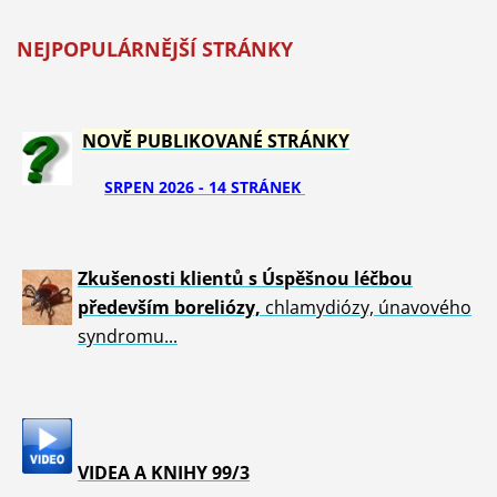
NEJPOPULÁRNĚJŠÍ STRÁNKY
NOVĚ PUBLIKOVANÉ STRÁNKY
SRPEN 2026 - 14 STRÁNEK
Zkušenosti klientů s Úspěšnou léčbou
především boreliózy,
chlamydiózy, únavového
syndromu...
VIDEA A KNIHY 99/3