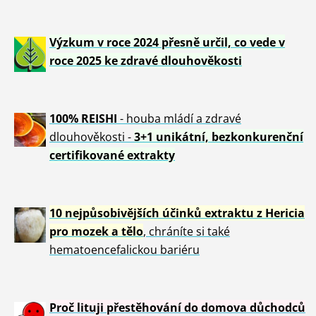
Výzkum v roce 2024 přesně určil, co vede v
roce 2025 ke zdravé dlouhověkosti
100% REISHI
- houba mládí a zdravé
dlou
h
ověkosti -
3+1 unikátní, bezkonkurenční
certifikované extrakty
10 nejpůsobivějších účinků extraktu z Hericia
pro mozek a tělo
, chráníte si také
hematoencefalickou bariéru
Proč lituji přestěhování do domova důchodců