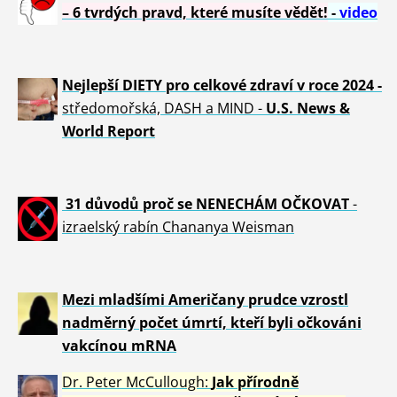
– 6 tvrdých pravd, které musíte vědět!
-
video
Nejlepší DIETY pro celkové zdraví v roce 2024 -
středomořská, DASH a MIND -
U.S. News &
World Report
31 důvod
ů proč se NENECHÁM OČKOVAT
-
izraelský rabín Chananya Weisman
Mezi mladšími Američany prudce vzrostl
nadměrný počet úmrtí, kteří byli očkováni
vakcínou mRNA
Dr. Peter
McCullough:
Jak přírodně