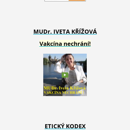
MUDr. IVETA
KŘÍŽOVÁ
Vakcína nechrání!
ETICKÝ KODEX