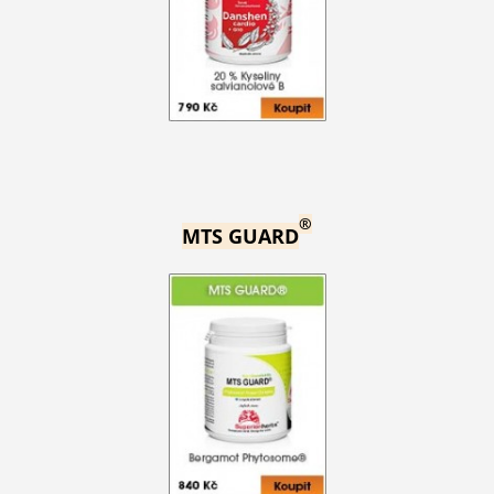
®
MTS GUARD