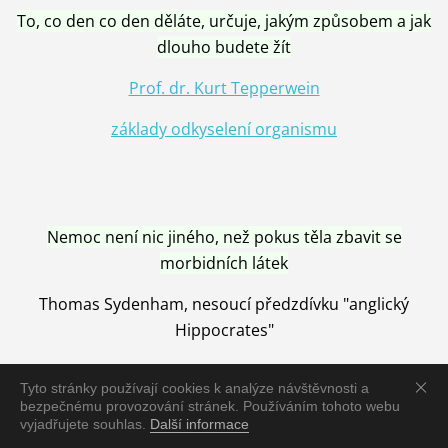
To, co den co den děláte, určuje, jakým způsobem a jak
dlouho budete žít
Prof. dr. Kurt Tepperwein
základy odkyselení organismu
Nemoc není nic jiného, než pokus těla zbavit se
morbidních látek
Thomas Sydenham, nesoucí předzdívku "anglický
Hippocrates"
Tyto stránky používají cookies k analýze návštěvnosti a
bezpečnému provozování stránek. Používáním tohoto webu
vyjadřujete souhlas.
Další informace
Nemoc je vyléčena jen pomocí Přírody, neutralizací a