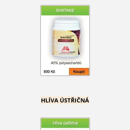
HLÍVA ÚSTŘIČNÁ