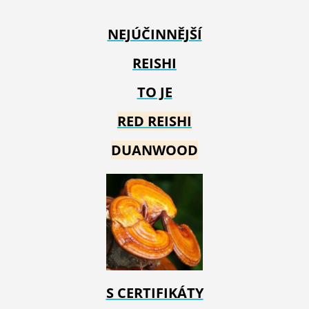
NEJÚČINNĚJŠÍ
REISHI
TO JE
RED REIS
HI
DUANWOOD
S CERTIFIKÁTY