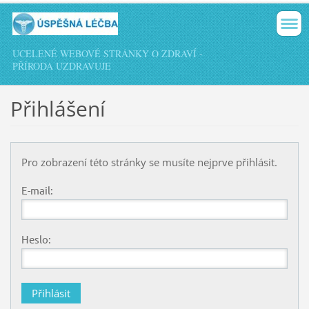
UCELENÉ WEBOVÉ STRÁNKY O ZDRAVÍ -
PŘÍRODA UZDRAVUJE
Přihlášení
Pro zobrazení této stránky se musíte nejprve přihlásit.
E-mail:
Heslo: