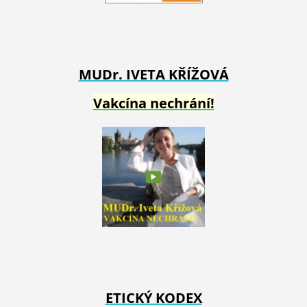
MUDr. IVETA
KŘÍŽOVÁ
Vakcína nechrání!
ETICKÝ KODEX