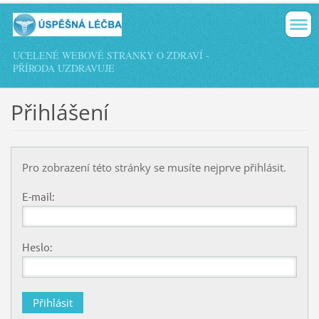
UCELENÉ WEBOVÉ STRÁNKY O ZDRAVÍ -
PŘÍRODA UZDRAVUJE
Přihlášení
Pro zobrazení této stránky se musíte nejprve přihlásit.
E-mail:
Heslo: