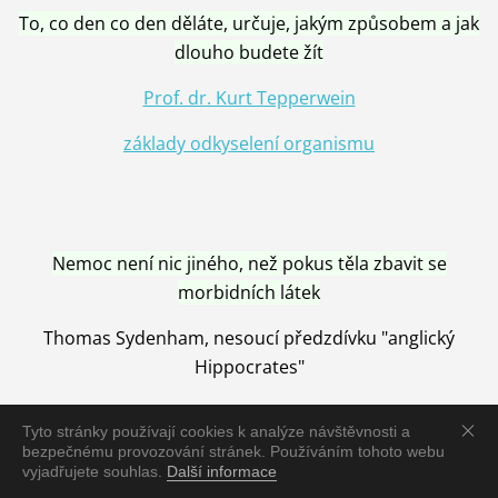
To, co den co den děláte, určuje, jakým způsobem a jak
dlouho budete žít
Prof. dr. Kurt Tepperwein
základy odkyselení organismu
Nemoc není nic jiného, než pokus těla zbavit se
morbidních látek
Thomas Sydenham, nesoucí předzdívku "anglický
Hippocrates"
Tyto stránky používají cookies k analýze návštěvnosti a
bezpečnému provozování stránek. Používáním tohoto webu
vyjadřujete souhlas.
Další informace
Nemoc je vyléčena jen pomocí Přírody, neutralizací a