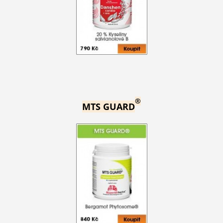
®
MTS GUARD