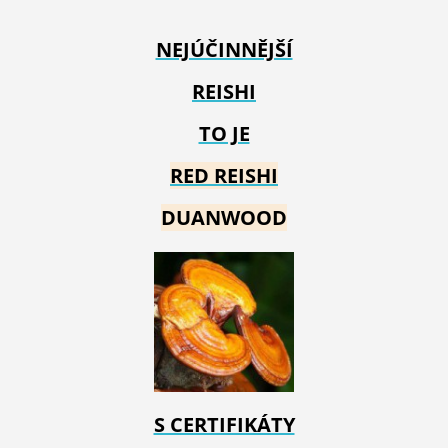
NEJÚČINNĚJŠÍ
REISHI
TO JE
RED REIS
HI
DUANWOOD
S CERTIFIKÁTY