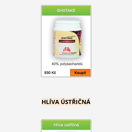
HLÍVA ÚSTŘIČNÁ