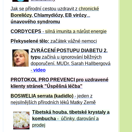
Jak se přírodní cestou uzdravit z
chronické
Boreliózy
, Chlamydiózy, EB virózy
...
únavového syndromu
CORDYCEPS
-
silná imunita a nárůst energie
Překyselené tělo:
začátek vážné nemoci
ZVRÁCE
NÍ POSTUPU DIABETU 2.
typu
začíná u ignorování běžných
doporučení, MUDr. Sarah Hallbergová
-
video
PROTOKOL PRO PREVENCI pro uzdravené
klienty
stránek "Úspěšná léčba"
BOSWELIA serrata (kadidlo)
- jeden z
nejsilnějších přírodních léků Matky Země
Tibetská houba, tibetské
krystaly
a
kombucha
- účinky, darování a
prodej