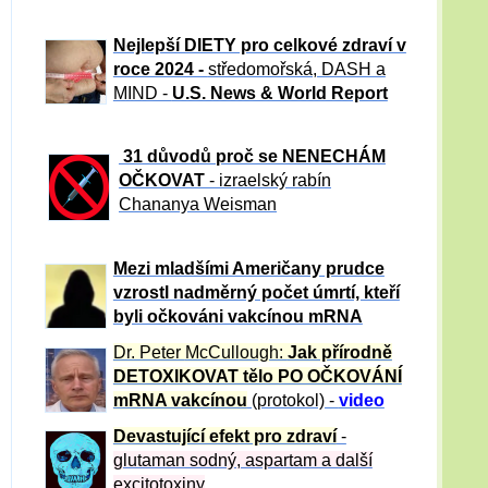
Nejlepší DIETY pro celkové zdraví v
roce 2024 -
středomořská, DASH a
MIND -
U.S. News & World Report
31 důvod
ů proč se NENECHÁM
OČKOVAT
- izraelský rabín
Chananya Weisman
Mezi mladšími Američany prudce
vzrostl nadměrný počet úmrtí, kteří
byli očkováni vakcínou mRNA
Dr. Peter
McCullough:
Jak přírodně
DETOXIKOVAT tělo PO OČKOVÁNÍ
mRNA vakcínou
(protokol) -
video
Devastující efekt pro zdraví
-
glutaman sodný, aspartam a další
excitotoxiny