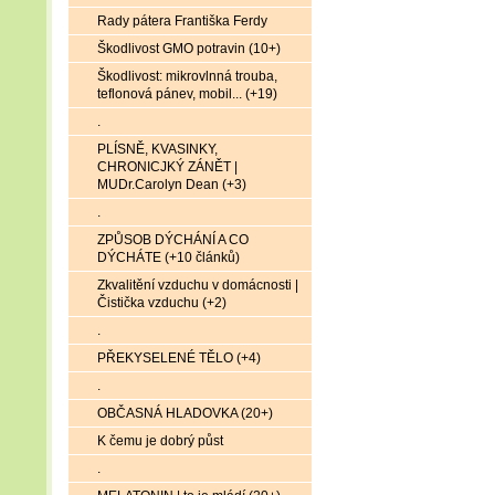
Rady pátera Františka Ferdy
Škodlivost GMO potravin (10+)
Škodlivost: mikrovlnná trouba,
teflonová pánev, mobil... (+19)
.
PLÍSNĚ, KVASINKY,
CHRONICJKÝ ZÁNĚT |
MUDr.Carolyn Dean (+3)
.
ZPŮSOB DÝCHÁNÍ A CO
DÝCHÁTE (+10 článků)
Zkvalitění vzduchu v domácnosti |
Čistička vzduchu (+2)
.
PŘEKYSELENÉ TĚLO (+4)
.
OBČASNÁ HLADOVKA (20+)
K čemu je dobrý půst
.