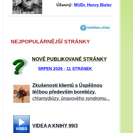
Úžasný:
MUDr. Henry Bieler
NEJPOPULÁRNĚJŠÍ STRÁNKY
NOVĚ PUBLIKOVANÉ STRÁNKY
SRPEN 2026 - 11 STRÁNEK
Zkušenosti klientů s Úspěšnou
léčbou především boreliózy,
chlamydiózy, únavového syndromu...
VIDEA A KNIHY 99/3