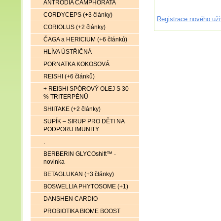
ANTRODIA CAMPHORATA
CORDYCEPS (+3 články)
Registrace nového uži
CORIOLUS (+2 články)
ČAGA a HERICIUM (+6 článků)
HLÍVA ÚSTŘIČNÁ
PORNATKA KOKOSOVÁ
REISHI (+6 článků)
+ REISHI SPÓROVÝ OLEJ S 30
% TRITERPÉNŮ
SHIITAKE (+2 články)
SUPÍK – SIRUP PRO DĚTI NA
PODPORU IMUNITY
.
BERBERIN GLYCOshift™ -
novinka
BETAGLUKAN (+3 články)
BOSWELLIA PHYTOSOME (+1)
DANSHEN CARDIO
PROBIOTIKA BIOME BOOST