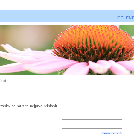
UCELENÉ
ášení
tránky se musíte nejprve přihlásit.