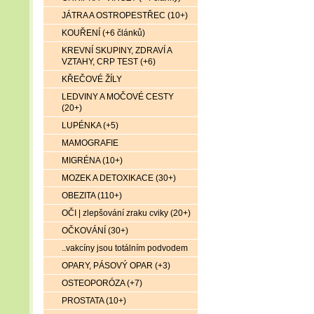
JÁTRA A OSTROPESTŘEC (10+)
KOUŘENÍ (+6 článků)
KREVNÍ SKUPINY, ZDRAVÍ A
VZTAHY, CRP TEST (+6)
KŘEČOVÉ ŽÍLY
LEDVINY A MOČOVÉ CESTY
(20+)
LUPÉNKA (+5)
MAMOGRAFIE
MIGRÉNA (10+)
MOZEK A DETOXIKACE (30+)
OBEZITA (110+)
OČI | zlepšování zraku cviky (20+)
OČKOVÁNÍ (30+)
..vakcíny jsou totálním podvodem
OPARY, PÁSOVÝ OPAR (+3)
OSTEOPORÓZA (+7)
PROSTATA (10+)