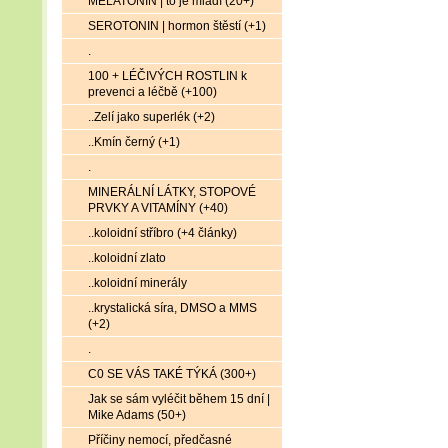
MELATONIN | to je mládí (20+)
SEROTONIN | hormon štěstí (+1)
.
100 + LÉČIVÝCH ROSTLIN k
prevenci a léčbě (+100)
..Zelí jako superlék (+2)
..Kmín černý (+1)
.
MINERÁLNÍ LÁTKY, STOPOVÉ
PRVKY A VITAMÍNY (+40)
..koloidní stříbro (+4 články)
..koloidní zlato
..koloidní minerály
..krystalická síra, DMSO a MMS
(+2)
.
C0 SE VÁS TAKÉ TÝKÁ (300+)
Jak se sám vyléčit během 15 dní |
Mike Adams (50+)
Příčiny nemocí, předčasné