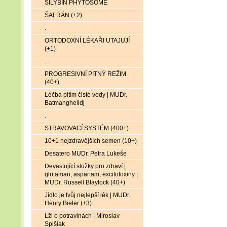
SILYBIN PHYTOSOME
ŠAFRÁN (+2)
.
ORTODOXNÍ LÉKAŘI UTAJUJÍ
(+1)
.
PROGRESIVNÍ PITNÝ REŽIM
(40+)
Léčba pitím čisté vody | MUDr.
Batmanghelidj
.
STRAVOVACÍ SYSTÉM (400+)
10+1 nejzdravějších semen (10+)
Desatero MUDr. Petra Lukeše
Devastující složky pro zdraví |
glutaman, aspartam, excitotoxiny |
MUDr. Russell Blaylock (40+)
Jídlo je tvůj nejlepší lék | MUDr.
Henry Bieler (+3)
Lži o potravinách | Miroslav
Spišiak