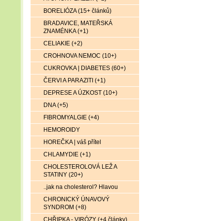
BORELIÓZA (15+ článků)
BRADAVICE, MATEŘSKÁ
ZNAMÉNKA (+1)
CELIAKIE (+2)
CROHNOVA NEMOC (10+)
CUKROVKA | DIABETES (60+)
ČERVI A PARAZITI (+1)
DEPRESE A ÚZKOST (10+)
DNA (+5)
FIBROMYALGIE (+4)
HEMOROIDY
HOREČKA | váš přítel
CHLAMYDIE (+1)
CHOLESTEROLOVÁ LEŽ A
STATINY (20+)
..jak na cholesterol? Hlavou
CHRONICKÝ ÚNAVOVÝ
SYNDROM (+8)
CHŘIPKA - VIRÓZY (+4 články)