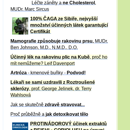
Léčte záněty a
ne Cholesterol
,
MUDr. Marc Sircus
100% ČAGA ze Sibiře, nejvyšší
množství účinných látek garantující
Certifikát
Mamografie způsobuje rakovinu prsu
,
MUDr.
Ben Johnson, M.D., N.M.D., D.O.
Účinný
lék na
rakovinu plic na Kubě
, proč ho
mít nemůžeme?
Leif Davenport
Artróza
- kmenové buňky -
Podvod!
Lékaři se sami uzdravili z Roztroušené
sklerózy
, prof. George Jelinek, dr. Terry
Wahlsová
Jak se skutečně
zdravě
stravovat...
Proč průběžně a
jak detoxikovat tělo
PROTINÁDOROVÝ účinek extraktů