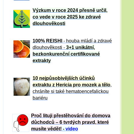
Výzkum v roce 2024 přesně určil,
co vede v roce 2025 ke zdravé
dlouhověkosti
100% REISHI
- houba mládí a zdravé
dlou
h
ověkosti -
3+1 unikátní,
bezkonkurenční certifikované
extrakty
10 nejpůsobivějších účinků
extraktu z Hericia pro mozek a tělo
,
chráníte si také hematoencefalickou
bariéru
Proč lituji přestěhování do domova
důchodců – 6 tvrdých pravd, které
musíte vědět!
-
video