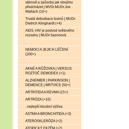
stárnutí a způsoby jak obojímu
předcházet | MVDr.MUDr.Joe
Wallach (10+)
Trvalá detoxikace toxinů | MUDr.
Dietrich Klinghardt (+4)
AIDS, HIV je podvod světového
rozsahu | MUDr.Sazonová
.
NEMOCI A JEJICH LÉČENÍ
(200+)
.
AKNÉ A RŮŽOVKA | VERSUS
ROZTOČ DEMODEX (+1)
ALZHEIMER | PARKINSON |
DEMENCE | MRTVICE (50+)
ARTRITIDA A REVMA (15+)
ARTRÓZA (+10)
..nejlepší kloubní výživa
ASTMA A BRONCHITIDA (+3)
ATEROSKLERÓZA (+2)
ATOPICKÝ EKZÉM (+2)