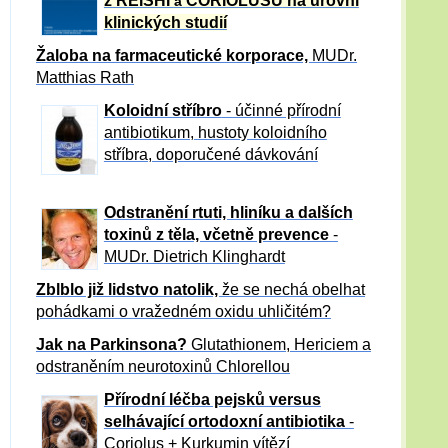
z REISHI
CORIOLUSU
na úrovni
a
klinických studií
Žaloba
na farmaceutické korporace,
MUDr.
Matthias Rath
Koloidní stříbro
- účinné přírodní
antibiotikum,
hustoty koloidního
stříbra, doporučené dávkování
Odstranění rtuti, hliníku a dalších
toxinů z těla, včetně p
revence
-
MUDr. Dietrich Klinghardt
Zblblo již lidstvo natolik,
že se nechá obelhat
pohádkami o vražedném oxidu uhličitém?
Jak na Parkinsona?
Glutathionem, Hericiem a
odstraněním neurotoxinů Chlorellou
Přírodní léčba pejsků versus
selhávající ortodoxní antibiotika
-
Coriolus + Kurkumin vítězí