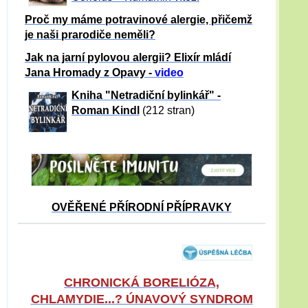
Proč my máme potravinové alergie, přičemž
je naši prarodiče neměli?
Jak na jarní pylovou alergii? Elixír mládí
Jana Hromady z Opavy -
video
Kniha "Netradiční bylinkář" -
Roman Kindl
(212 stran)
OVĚŘENÉ PŘÍRODNÍ PŘÍPRAVKY
CHRONICKÁ BORELIÓZA,
CHLAMYDIE...? ÚNAVOVÝ SYNDROM