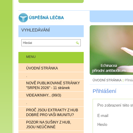
VYHLEDÁVÁNÍ
MENU
ÚVODNÍ STRÁNKA
.
ÚVODNÍ STRÁNKA
|
Přihl
NOVĚ PUBLIKOVANÉ STRÁNKY
"SRPEN 2026" - 11 stránek
Přihlášení
VIDEA/KNIHY... (99/3)
.
Pro zobrazení této s
PROČ JSOU EXTRAKTY Z HUB
DOBRÉ PRO VAŠI IMUNITU?
E-mail
POZOR NA SUŠINY Z HUB,
Heslo
JSOU NEÚČINNÉ