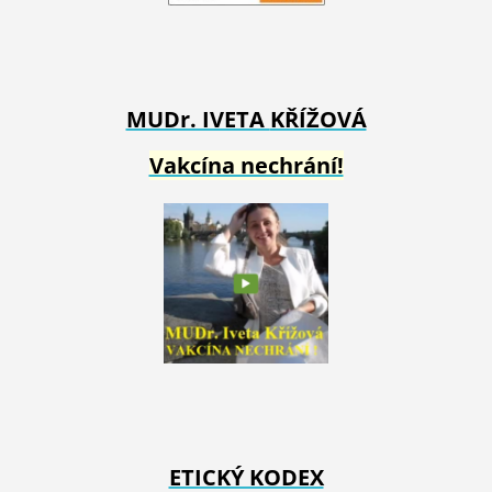
MUDr. IVETA
KŘÍŽOVÁ
Vakcína nechrání!
ETICKÝ KODEX