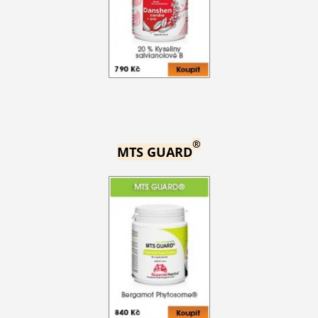
®
MTS GUARD