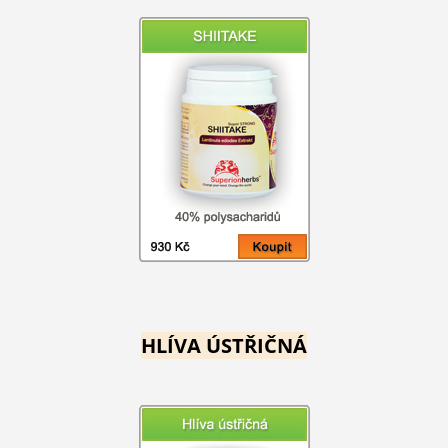
HLÍVA ÚSTŘIČNÁ