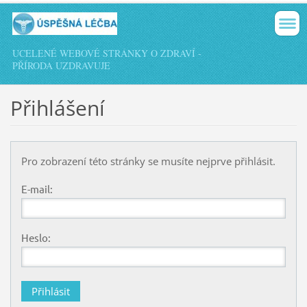
UCELENÉ WEBOVÉ STRÁNKY O ZDRAVÍ -
PŘÍRODA UZDRAVUJE
Přihlášení
Pro zobrazení této stránky se musíte nejprve přihlásit.
E-mail:
Heslo: