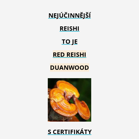
NEJÚČINNĚJŠÍ
REISHI
TO JE
RED REIS
HI
DUANWOOD
S CERTIFIKÁTY