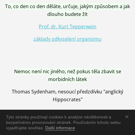
To, co den co den děláte, určuje, jakým způsobem a jak
dlouho budete žít
Prof. dr. Kurt Tepperwein
základy odkyselení organismu
Nemoc není nic jiného, než pokus těla zbavit se
morbidních látek
Thomas Sydenham, nesoucí předzdívku "anglický
Hippocrates"
Tyto stránky používají cookies k analýze návštěvnosti a
bezpečnému provozování stránek. Používáním tohoto webu
vyjadřujete souhlas.
Další informace
Nemoc je vyléčena jen pomocí Přírody, neutralizací a