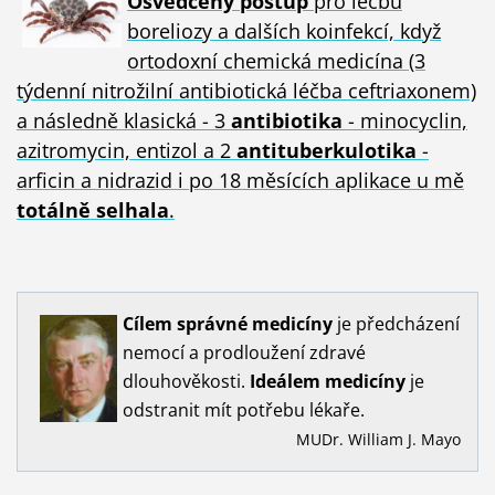
Osvědčený postup
pro léčbu
boreliozy a dalších koinfekcí, když
ortodoxní chemická medicína (3
týdenní nitrožilní antibiotická léčba ceftriaxonem)
a následně klasická - 3
antibiotika
- minocyclin,
azitromycin, entizol a 2
antituberkulotika
-
arficin a nidrazid i po 18 měsících aplikace u mě
totálně selhala
.
Cílem
správné
medicíny
je předcházení
nemocí a prodloužení zdravé
dlouhověkosti.
Ideálem
medicíny
je
odstranit mít potřebu lékaře.
MUDr. William J. Mayo