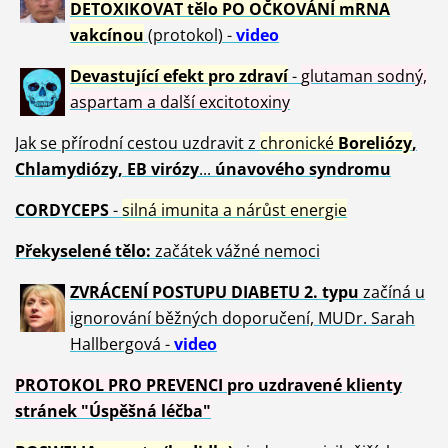
DETOXIKOVAT tělo PO OČKOVÁNÍ mRNA
vakcínou
(protokol) -
video
Devastující efekt pro zdraví
-
glutaman sodný,
aspartam a další excitotoxiny
Jak se přírodní cestou uzdravit z
chronické
Boreliózy
,
Chlamydiózy, EB virózy
...
únavového syndromu
CORDYCEPS
-
silná imunita a nárůst energie
Překyselené tělo:
začátek vážné nemoci
ZVRÁCE
NÍ POSTUPU DIABETU 2. typu
začíná u
ignorování běžných doporučení, MUDr. Sarah
Hallbergová -
video
PROTOKOL PRO PREVENCI pro uzdravené klienty
stránek "Úspěšná léčba"