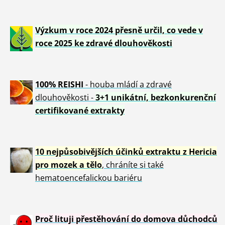
Výzkum v roce 2024 přesně určil, co vede v
roce 2025 ke zdravé dlouhověkosti
100% REISHI
- houba mládí a zdravé
dlou
h
ověkosti -
3+1 unikátní, bezkonkurenční
certifikované extrakty
10 nejpůsobivějších účinků extraktu z Hericia
pro mozek a tělo
, chráníte si také
hematoencefalickou bariéru
Proč lituji přestěhování do domova důchodců