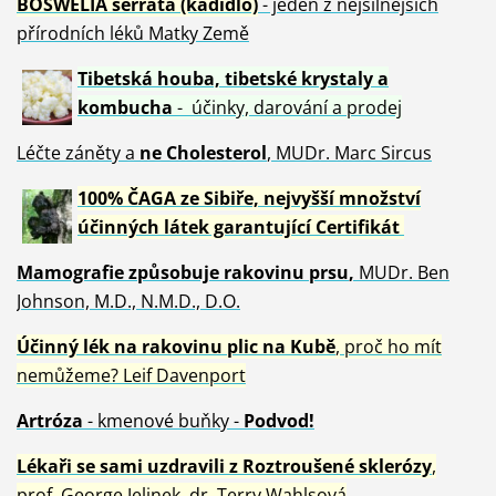
BOSWELIA serrata (kadidlo)
- jeden z nejsilnějších
přírodních léků Matky Země
Tibetská houba, tibetské
krystaly
a
kombucha
- účinky, darování a prodej
Léčte záněty a
ne Cholesterol
, MUDr. Marc Sircus
100% ČAGA ze Sibiře, nejvyšší množství
účinných látek garantující Certifikát
Mamografie způsobuje rakovinu prsu
,
MUDr. Ben
Johnson, M.D., N.M.D., D.O.
Účinný
lék na
rakovinu plic na Kubě
, proč ho mít
nemůžeme?
Leif Davenport
Artróza
- kmenové buňky -
Podvod!
Lékaři se sami uzdravili z Roztroušené sklerózy
,
prof. George Jelinek, dr. Terry Wahlsová