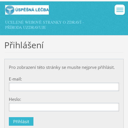
UCELENÉ WEBOVÉ STRÁNKY O ZDRAVÍ -
PŘÍRODA UZDRAVUJE
Přihlášení
Pro zobrazení této stránky se musíte nejprve přihlásit.
E-mail:
Heslo: