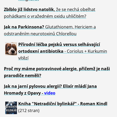
Zblblo již lidstvo natolik,
že se nechá obelhat
pohádkami o vražedném oxidu uhličitém?
Jak na Parkinsona?
Glutathionem, Hericiem a
odstraněním neurotoxinů Chlorellou
Přírodní léčba pejsků versus selhávající
ortodoxní antibiotika
- Coriolus + Kurkumin
vítězí
Proč my máme potravinové alergie, přičemž je naši
prarodiče neměli?
Jak na jarní pylovou alergii? Elixír mládí Jana
Hromady z Opavy -
video
Kniha "Netradiční bylinkář" - Roman Kindl
(212 stran)