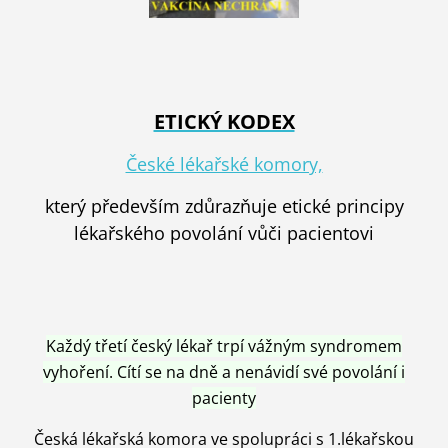
ETICKÝ KODEX
České lékařské komory,
který především zdůrazňuje etické principy
lékařského povolání vůči pacientovi
Každý třetí český lékař trpí vážným syndromem
vyhoření. Cítí se na dně a nenávidí své povolání i
pacienty
Česká lékařská komora ve spolupráci s 1.lékařskou