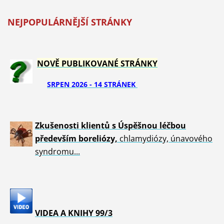
NEJPOPULÁRNĚJŠÍ STRÁNKY
NOVĚ PUBLIKOVANÉ STRÁNKY
SRPEN 2026 - 14 STRÁNEK
Zkušenosti klientů s Úspěšnou léčbou
především boreliózy,
chlamydiózy, únavového
syndromu...
VIDEA A KNIHY 99/3