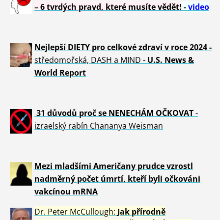
– 6 tvrdých pravd, které musíte vědět!
-
video
Nejlepší DIETY pro celkové zdraví v roce 2024 -
středomořská, DASH a MIND -
U.S. News &
World Report
31 důvod
ů proč se NENECHÁM OČKOVAT
-
izraelský rabín Chananya Weisman
Mezi mladšími Američany prudce vzrostl
nadměrný počet úmrtí, kteří byli očkováni
vakcínou mRNA
Dr. Peter
McCullough:
Jak přírodně