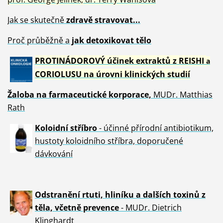
Jak se skutečně
zdravě
stravovat...
Proč průběžně a
jak detoxikovat tělo
PROTINÁDOROVÝ účinek extraktů z REISHI
a
CORIOLUSU
na úrovni klinických studií
Žaloba
na farmaceutické korporace,
MUDr. Matthias
Rath
Koloidní stříbro
- účinné přírodní antibiotikum,
hustoty koloidního stříbra, doporučené
dávkování
Odstranění rtuti, hliníku a dalších toxinů z
těla, včetně p
revence
- MUDr. Dietrich
Klinghardt