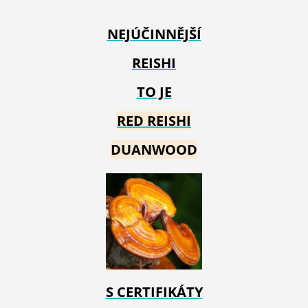
NEJÚČINNĚJŠÍ
REISHI
TO JE
RED REIS
HI
DUANWOOD
S CERTIFIKÁTY