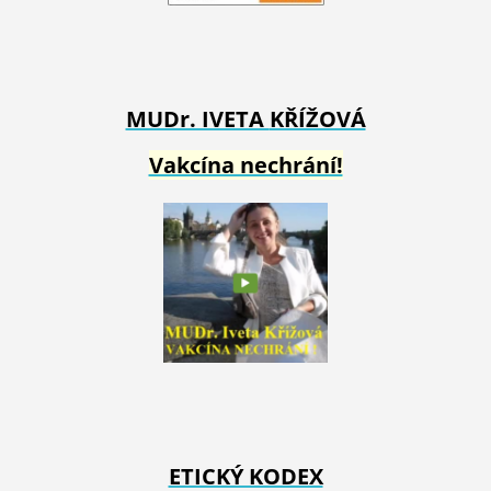
MUDr. IVETA
KŘÍŽOVÁ
Vakcína nechrání!
ETICKÝ KODEX