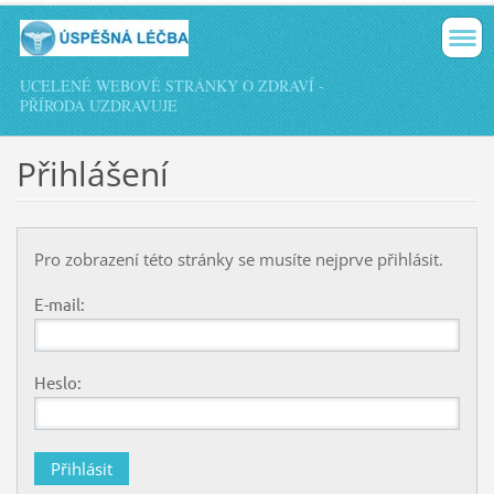
UCELENÉ WEBOVÉ STRÁNKY O ZDRAVÍ -
PŘÍRODA UZDRAVUJE
Přihlášení
Pro zobrazení této stránky se musíte nejprve přihlásit.
E-mail:
Heslo: