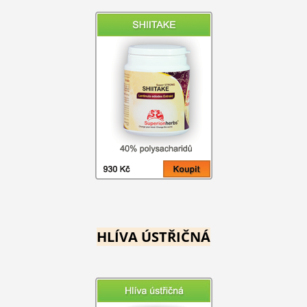
HLÍVA ÚSTŘIČNÁ