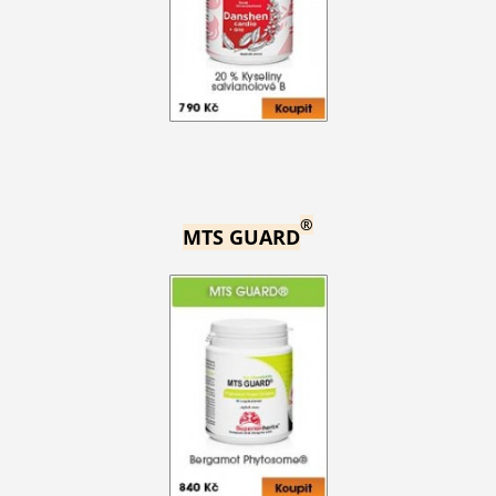
®
MTS GUARD