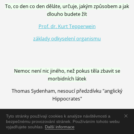
To, co den co den děláte, určuje, jakým způsobem a jak
dlouho budete žít
Prof. dr. Kurt Tepperwein
základy odkyselení organismu
Nemoc není nic jiného, než pokus těla zbavit se
morbidních látek
Thomas Sydenham, nesoucí předzdívku "anglický
Hippocrates"
Tyto stránky používají cookies k analýze návštěvnosti a
bezpečnému provozování stránek. Používáním tohoto webu
vyjadřujete souhlas.
Další informace
Nemoc je vyléčena jen pomocí Přírody, neutralizací a