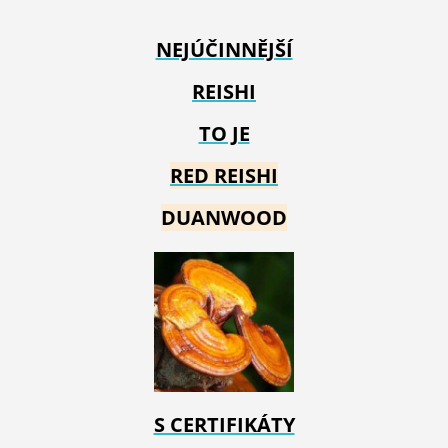
NEJÚČINNĚJŠÍ
REISHI
TO JE
RED REIS
HI
DUANWOOD
S CERTIFIKÁTY