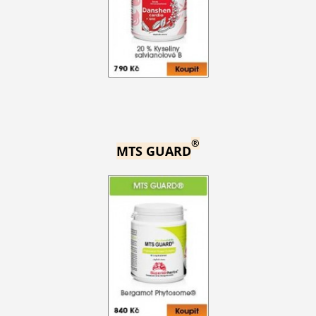
®
MTS GUARD