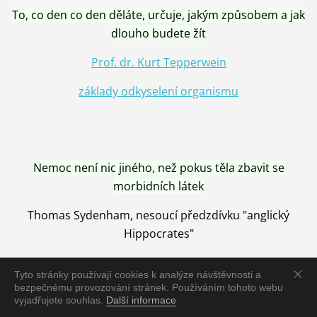
To, co den co den děláte, určuje, jakým způsobem a jak
dlouho budete žít
Prof. dr. Kurt Tepperwein
základy odkyselení organismu
Nemoc není nic jiného, než pokus těla zbavit se
morbidních látek
Thomas Sydenham, nesoucí předzdívku "anglický
Hippocrates"
Tyto stránky používají cookies k analýze návštěvnosti a
bezpečnému provozování stránek. Používáním tohoto webu
vyjadřujete souhlas.
Další informace
Nemoc je vyléčena jen pomocí Přírody, neutralizací a