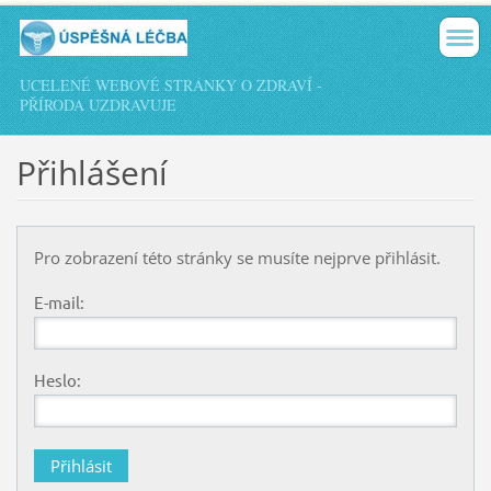
UCELENÉ WEBOVÉ STRÁNKY O ZDRAVÍ -
PŘÍRODA UZDRAVUJE
Přihlášení
Pro zobrazení této stránky se musíte nejprve přihlásit.
E-mail:
Heslo: