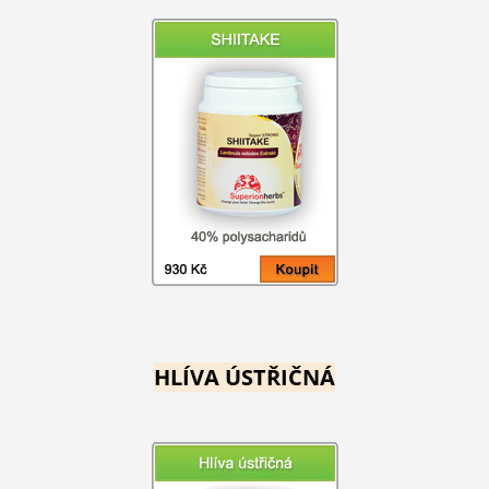
HLÍVA ÚSTŘIČNÁ