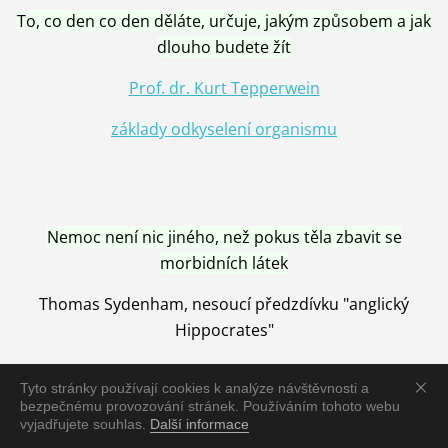
To, co den co den děláte, určuje, jakým způsobem a jak
dlouho budete žít
Prof. dr. Kurt Tepperwein
základy odkyselení organismu
Nemoc není nic jiného, než pokus těla zbavit se
morbidních látek
Thomas Sydenham, nesoucí předzdívku "anglický
Hippocrates"
Tyto stránky používají cookies k analýze návštěvnosti a
bezpečnému provozování stránek. Používáním tohoto webu
vyjadřujete souhlas.
Další informace
Nemoc je vyléčena jen pomocí Přírody, neutralizací a