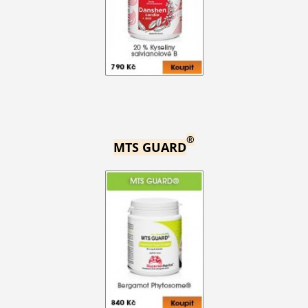
®
MTS GUARD