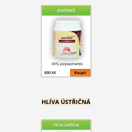
HLÍVA ÚSTŘIČNÁ