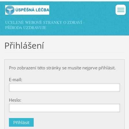
UCELENÉ WEBOVÉ STRÁNKY O ZDRAVÍ -
PŘÍRODA UZDRAVUJE
Přihlášení
Pro zobrazení této stránky se musíte nejprve přihlásit.
E-mail:
Heslo: