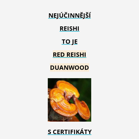
NEJÚČINNĚJŠÍ
REISHI
TO JE
RED REIS
HI
DUANWOOD
S CERTIFIKÁTY