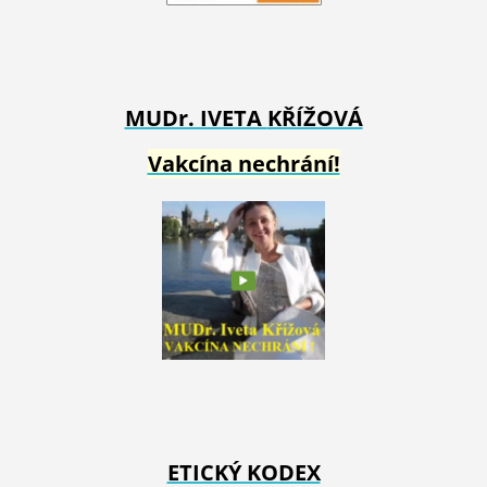
MUDr. IVETA
KŘÍŽOVÁ
Vakcína nechrání!
ETICKÝ KODEX