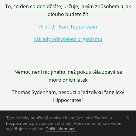
To, co den co den děláte, určuje, jakým způsobem a jak
dlouho budete žít
Prof. dr. Kurt Tepperwein
základy odkyselení organismu
Nemoc není nic jiného, než pokus těla zbavit se
morbidních látek
Thomas Sydenham, nesoucí předzdívku "anglický
Hippocrates"
Tyto stránky používají cookies k analýze návštěvnosti a
bezpečnému provozování stránek. Používáním tohoto webu
vyjadřujete souhlas.
Další informace
Nemoc je vyléčena jen pomocí Přírody, neutralizací a