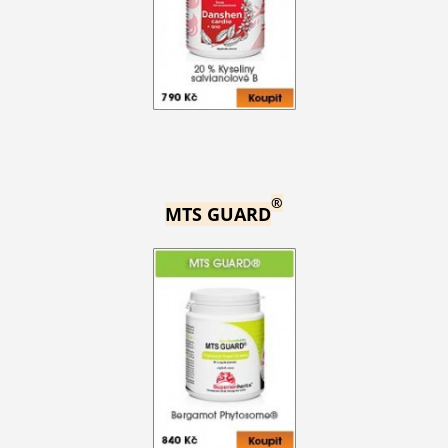
®
MTS GUARD