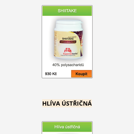
HLÍVA ÚSTŘIČNÁ