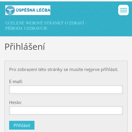
UCELENÉ WEBOVÉ STRÁNKY O ZDRAVÍ -
PŘÍRODA UZDRAVUJE
Přihlášení
Pro zobrazení této stránky se musíte nejprve přihlásit.
E-mail:
Heslo: