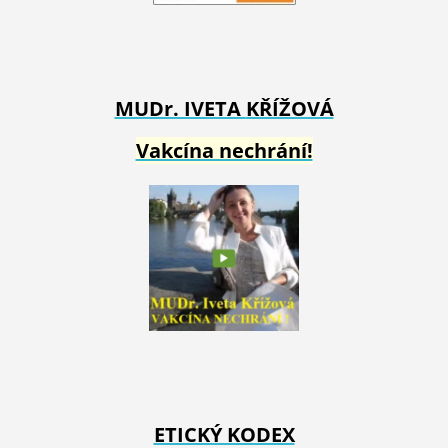
MUDr. IVETA
KŘÍŽOVÁ
Vakcína nechrání!
ETICKÝ KODEX