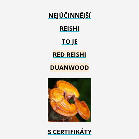
NEJÚČINNĚJŠÍ
REISHI
TO JE
RED REIS
HI
DUANWOOD
S CERTIFIKÁTY