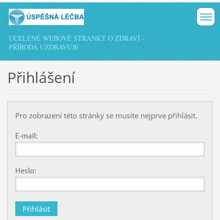
UCELENÉ WEBOVÉ STRÁNKY O ZDRAVÍ -
PŘÍRODA UZDRAVUJE
Přihlášení
Pro zobrazení této stránky se musíte nejprve přihlásit.
E-mail:
Heslo: