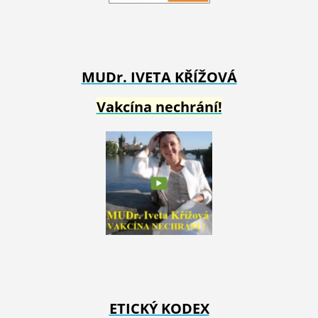
MUDr. IVETA
KŘÍŽOVÁ
Vakcína nechrání!
ETICKÝ KODEX