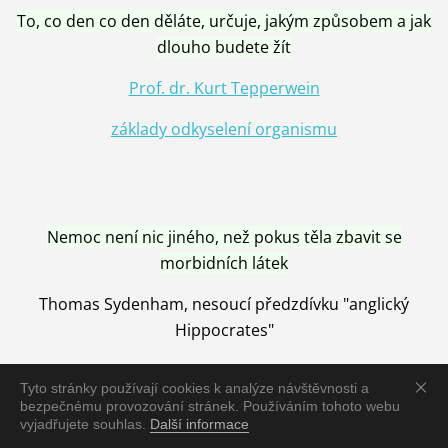
To, co den co den děláte, určuje, jakým způsobem a jak
dlouho budete žít
Prof. dr. Kurt Tepperwein
základy odkyselení organismu
Nemoc není nic jiného, než pokus těla zbavit se
morbidních látek
Thomas Sydenham, nesoucí předzdívku "anglický
Hippocrates"
Tyto stránky používají cookies k analýze návštěvnosti a
bezpečnému provozování stránek. Používáním tohoto webu
vyjadřujete souhlas.
Další informace
Nemoc je vyléčena jen pomocí Přírody, neutralizací a