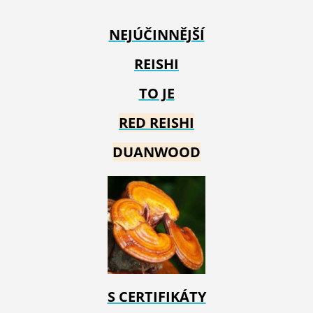
NEJÚČINNĚJŠÍ
REISHI
TO JE
RED REIS
HI
DUANWOOD
S CERTIFIKÁTY