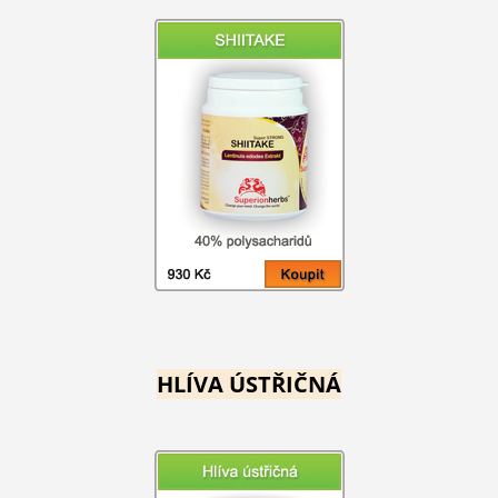
HLÍVA ÚSTŘIČNÁ