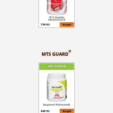
®
MTS GUARD