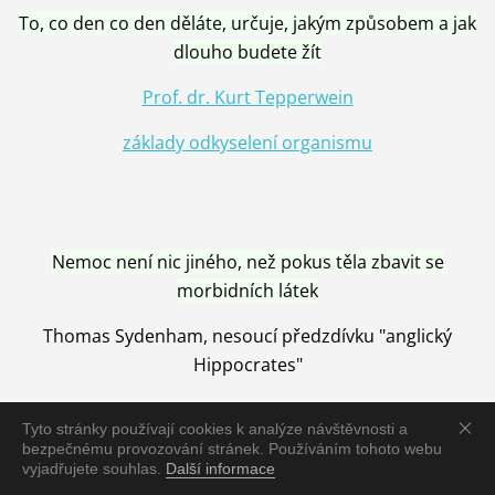
To, co den co den děláte, určuje, jakým způsobem a jak
dlouho budete žít
Prof. dr. Kurt Tepperwein
základy odkyselení organismu
Nemoc není nic jiného, než pokus těla zbavit se
morbidních látek
Thomas Sydenham, nesoucí předzdívku "anglický
Hippocrates"
Tyto stránky používají cookies k analýze návštěvnosti a
bezpečnému provozování stránek. Používáním tohoto webu
vyjadřujete souhlas.
Další informace
Nemoc je vyléčena jen pomocí Přírody, neutralizací a