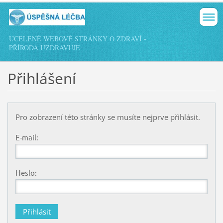
UCELENÉ WEBOVÉ STRÁNKY O ZDRAVÍ -
PŘÍRODA UZDRAVUJE
Přihlášení
Pro zobrazení této stránky se musíte nejprve přihlásit.
E-mail:
Heslo: