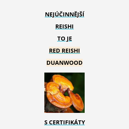
NEJÚČINNĚJŠÍ
REISHI
TO JE
RED REIS
HI
DUANWOOD
S CERTIFIKÁTY