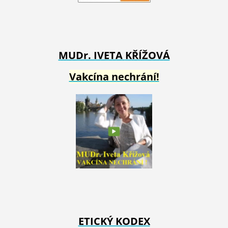
MUDr. IVETA
KŘÍŽOVÁ
Vakcína nechrání!
ETICKÝ KODEX