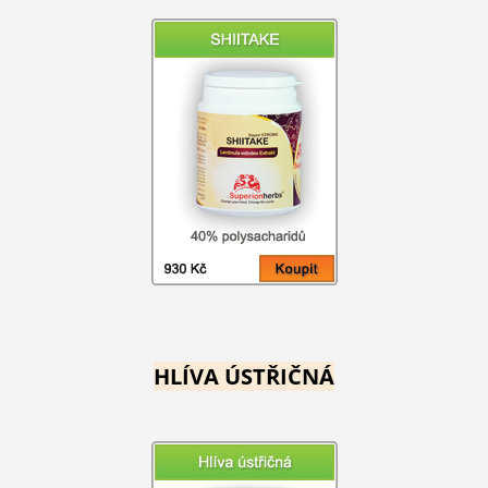
HLÍVA ÚSTŘIČNÁ