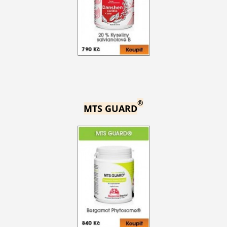
®
MTS GUARD