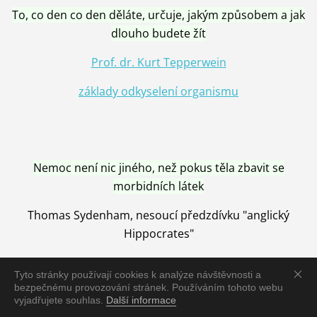
To, co den co den děláte, určuje, jakým způsobem a jak
dlouho budete žít
Prof. dr. Kurt Tepperwein
základy odkyselení organismu
Nemoc není nic jiného, než pokus těla zbavit se
morbidních látek
Thomas Sydenham, nesoucí předzdívku "anglický
Hippocrates"
Tyto stránky používají cookies k analýze návštěvnosti a
bezpečnému provozování stránek. Používáním tohoto webu
vyjadřujete souhlas.
Další informace
Nemoc je vyléčena jen pomocí Přírody, neutralizací a