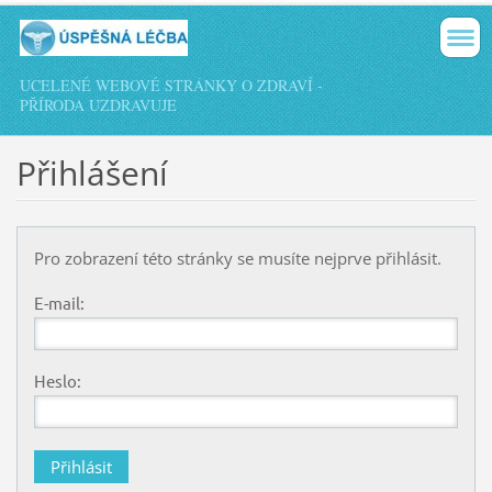
UCELENÉ WEBOVÉ STRÁNKY O ZDRAVÍ -
PŘÍRODA UZDRAVUJE
Přihlášení
Pro zobrazení této stránky se musíte nejprve přihlásit.
E-mail:
Heslo: