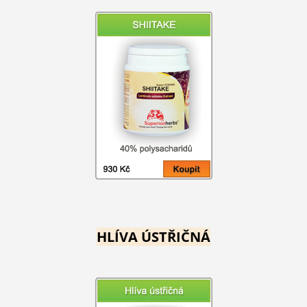
HLÍVA ÚSTŘIČNÁ