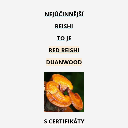
NEJÚČINNĚJŠÍ
REISHI
TO JE
RED REIS
HI
DUANWOOD
S CERTIFIKÁTY