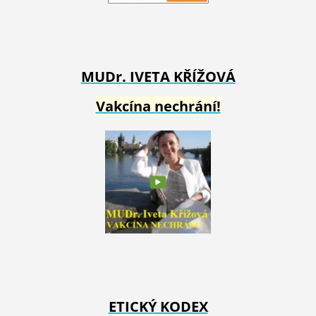
MUDr. IVETA
KŘÍŽOVÁ
Vakcína nechrání!
ETICKÝ KODEX