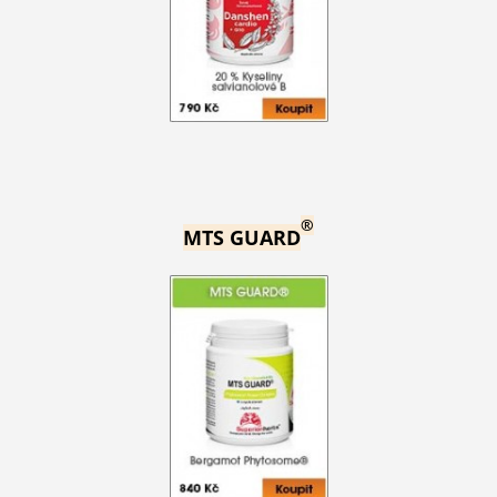
®
MTS GUARD