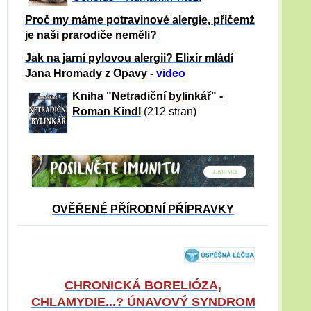
Proč my máme potravinové alergie, přičemž
je naši prarodiče neměli?
Jak na jarní pylovou alergii? Elixír mládí
Jana Hromady z Opavy -
video
Kniha "Netradiční bylinkář" -
Roman Kindl
(212 stran)
OVĚŘENÉ PŘÍRODNÍ PŘÍPRAVKY
CHRONICKÁ BORELIÓZA,
CHLAMYDIE...? ÚNAVOVÝ SYNDROM