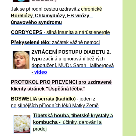
Jak se přírodní cestou uzdravit z
chronické
Boreliózy
, Chlamydiózy, EB virózy
...
únavového syndromu
CORDYCEPS
-
silná imunita a nárůst energie
Překyselené tělo:
začátek vážné nemoci
ZVRÁCE
NÍ POSTUPU DIABETU 2.
typu
začíná u ignorování běžných
doporučení, MUDr. Sarah Hallbergová
-
video
PROTOKOL PRO PREVENCI pro uzdravené
klienty
stránek "Úspěšná léčba"
BOSWELIA serrata (kadidlo)
- jeden z
nejsilnějších přírodních léků Matky Země
Tibetská houba, tibetské
krystaly
a
kombucha
- účinky, darování a
prodej