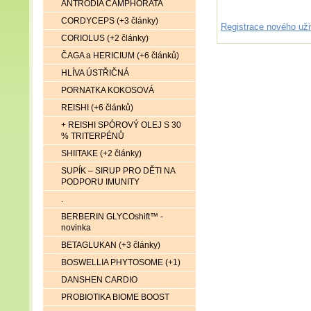
ANTRODIA CAMPHORATA
CORDYCEPS (+3 články)
Registrace nového uži
CORIOLUS (+2 články)
ČAGA a HERICIUM (+6 článků)
HLÍVA ÚSTŘIČNÁ
PORNATKA KOKOSOVÁ
REISHI (+6 článků)
+ REISHI SPÓROVÝ OLEJ S 30
% TRITERPÉNŮ
SHIITAKE (+2 články)
SUPÍK – SIRUP PRO DĚTI NA
PODPORU IMUNITY
.
BERBERIN GLYCOshift™ -
novinka
BETAGLUKAN (+3 články)
BOSWELLIA PHYTOSOME (+1)
DANSHEN CARDIO
PROBIOTIKA BIOME BOOST