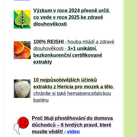
Výzkum v roce 2024 přesně určil,
co vede v roce 2025 ke zdravé
dlouhověkosti
100% REISHI
- houba mládí a zdravé
dlou
h
ověkosti -
3+1 unikátní,
bezkonkurenční certifikované
extrakty
10 nejpůsobivějších účinků
extraktu z Hericia pro mozek a tělo
,
chráníte si také hematoencefalickou
bariéru
Proč lituji přestěhování do domova
důchodců – 6 tvrdých pravd, které
musíte vědět!
-
video