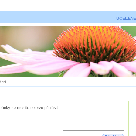
UCELENÉ
ášení
tránky se musíte nejprve přihlásit.