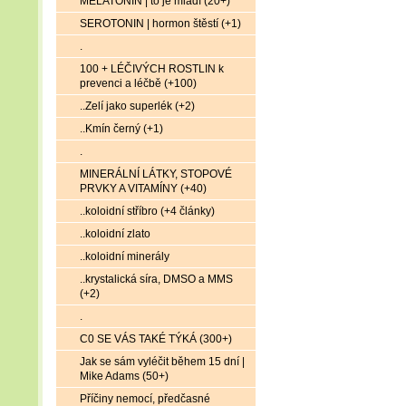
MELATONIN | to je mládí (20+)
SEROTONIN | hormon štěstí (+1)
.
100 + LÉČIVÝCH ROSTLIN k
prevenci a léčbě (+100)
..Zelí jako superlék (+2)
..Kmín černý (+1)
.
MINERÁLNÍ LÁTKY, STOPOVÉ
PRVKY A VITAMÍNY (+40)
..koloidní stříbro (+4 články)
..koloidní zlato
..koloidní minerály
..krystalická síra, DMSO a MMS
(+2)
.
C0 SE VÁS TAKÉ TÝKÁ (300+)
Jak se sám vyléčit během 15 dní |
Mike Adams (50+)
Příčiny nemocí, předčasné