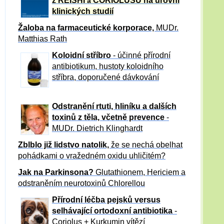
z REISHI
CORIOLUSU
na úrovni
a
klinických studií
Žaloba
na farmaceutické korporace,
MUDr.
Matthias Rath
Koloidní stříbro
- účinné přírodní
antibiotikum,
hustoty koloidního
stříbra, doporučené dávkování
Odstranění rtuti, hliníku a dalších
toxinů z těla, včetně p
revence
-
MUDr. Dietrich Klinghardt
Zblblo již lidstvo natolik,
že se nechá obelhat
pohádkami o vražedném oxidu uhličitém?
Jak na Parkinsona?
Glutathionem, Hericiem a
odstraněním neurotoxinů Chlorellou
Přírodní léčba pejsků versus
selhávající ortodoxní antibiotika
-
Coriolus + Kurkumin vítězí