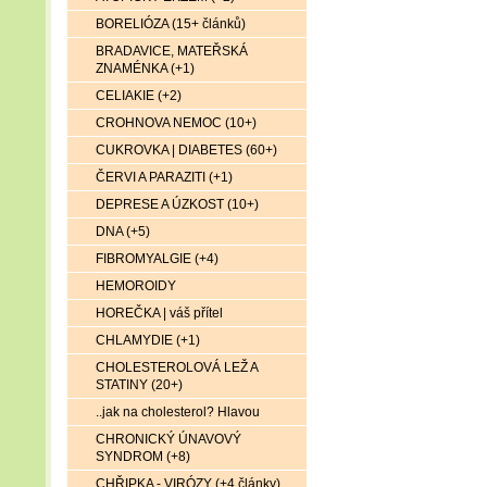
BORELIÓZA (15+ článků)
BRADAVICE, MATEŘSKÁ
ZNAMÉNKA (+1)
CELIAKIE (+2)
CROHNOVA NEMOC (10+)
CUKROVKA | DIABETES (60+)
ČERVI A PARAZITI (+1)
DEPRESE A ÚZKOST (10+)
DNA (+5)
FIBROMYALGIE (+4)
HEMOROIDY
HOREČKA | váš přítel
CHLAMYDIE (+1)
CHOLESTEROLOVÁ LEŽ A
STATINY (20+)
..jak na cholesterol? Hlavou
CHRONICKÝ ÚNAVOVÝ
SYNDROM (+8)
CHŘIPKA - VIRÓZY (+4 články)