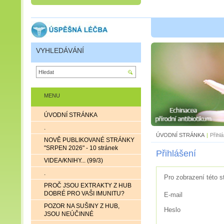
VYHLEDÁVÁNÍ
MENU
ÚVODNÍ STRÁNKA
.
ÚVODNÍ STRÁNKA
|
Přihl
NOVĚ PUBLIKOVANÉ STRÁNKY
"SRPEN 2026" - 10 stránek
Přihlášení
VIDEA/KNIHY... (99/3)
.
Pro zobrazení této s
PROČ JSOU EXTRAKTY Z HUB
DOBRÉ PRO VAŠI IMUNITU?
E-mail
POZOR NA SUŠINY Z HUB,
Heslo
JSOU NEÚČINNÉ