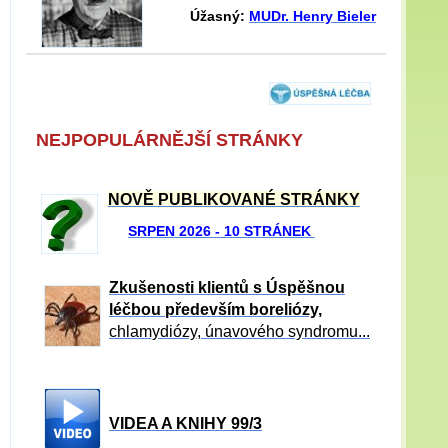
Úžasný:
MUDr. Henry Bieler
NEJPOPULÁRNĚJŠÍ STRÁNKY
NOVĚ PUBLIKOVANÉ STRÁNKY
SRPEN 2026 - 10 STRÁNEK
Zkušenosti klientů s Úspěšnou
léčbou především boreliózy,
chlamydiózy, únavového syndromu...
VIDEA A KNIHY 99/3