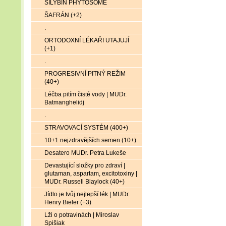
SILYBIN PHYTOSOME
ŠAFRÁN (+2)
.
ORTODOXNÍ LÉKAŘI UTAJUJÍ
(+1)
.
PROGRESIVNÍ PITNÝ REŽIM
(40+)
Léčba pitím čisté vody | MUDr.
Batmanghelidj
.
STRAVOVACÍ SYSTÉM (400+)
10+1 nejzdravějších semen (10+)
Desatero MUDr. Petra Lukeše
Devastující složky pro zdraví |
glutaman, aspartam, excitotoxiny |
MUDr. Russell Blaylock (40+)
Jídlo je tvůj nejlepší lék | MUDr.
Henry Bieler (+3)
Lži o potravinách | Miroslav
Spišiak