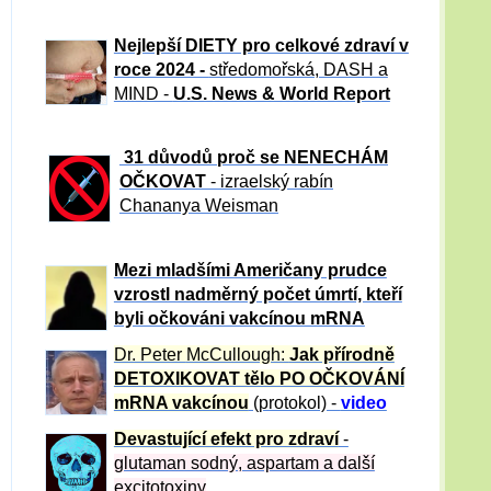
Nejlepší DIETY pro celkové zdraví v
roce 2024 -
středomořská, DASH a
MIND -
U.S. News & World Report
31 důvod
ů proč se NENECHÁM
OČKOVAT
- izraelský rabín
Chananya Weisman
Mezi mladšími Američany prudce
vzrostl nadměrný počet úmrtí, kteří
byli očkováni vakcínou mRNA
Dr. Peter
McCullough:
Jak přírodně
DETOXIKOVAT tělo PO OČKOVÁNÍ
mRNA vakcínou
(protokol) -
video
Devastující efekt pro zdraví
-
glutaman sodný, aspartam a další
excitotoxiny