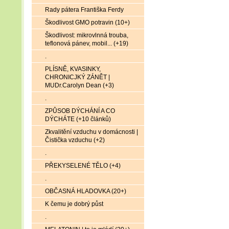
Rady pátera Františka Ferdy
Škodlivost GMO potravin (10+)
Škodlivost: mikrovlnná trouba,
teflonová pánev, mobil... (+19)
.
PLÍSNĚ, KVASINKY,
CHRONICJKÝ ZÁNĚT |
MUDr.Carolyn Dean (+3)
.
ZPŮSOB DÝCHÁNÍ A CO
DÝCHÁTE (+10 článků)
Zkvalitění vzduchu v domácnosti |
Čistička vzduchu (+2)
.
PŘEKYSELENÉ TĚLO (+4)
.
OBČASNÁ HLADOVKA (20+)
K čemu je dobrý půst
.