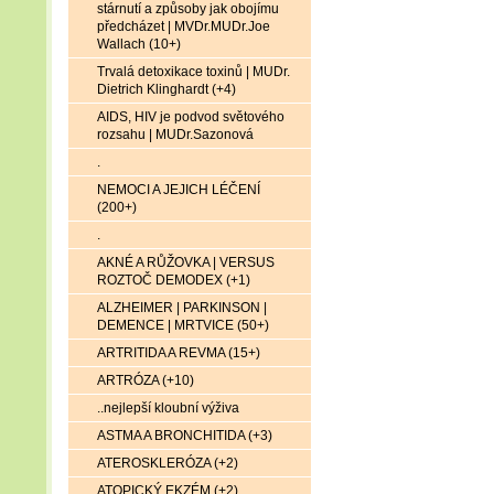
stárnutí a způsoby jak obojímu
předcházet | MVDr.MUDr.Joe
Wallach (10+)
Trvalá detoxikace toxinů | MUDr.
Dietrich Klinghardt (+4)
AIDS, HIV je podvod světového
rozsahu | MUDr.Sazonová
.
NEMOCI A JEJICH LÉČENÍ
(200+)
.
AKNÉ A RŮŽOVKA | VERSUS
ROZTOČ DEMODEX (+1)
ALZHEIMER | PARKINSON |
DEMENCE | MRTVICE (50+)
ARTRITIDA A REVMA (15+)
ARTRÓZA (+10)
..nejlepší kloubní výživa
ASTMA A BRONCHITIDA (+3)
ATEROSKLERÓZA (+2)
ATOPICKÝ EKZÉM (+2)