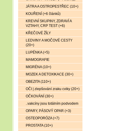
JÁTRA A OSTROPESTŘEC (10+)
KOUŘENÍ (+6 článků)
KREVNÍ SKUPINY, ZDRAVÍ A
VZTAHY, CRP TEST (+6)
KŘEČOVÉ ŽÍLY
LEDVINY A MOČOVÉ CESTY
(20+)
LUPÉNKA (+5)
MAMOGRAFIE
MIGRÉNA (10+)
MOZEK A DETOXIKACE (30+)
OBEZITA (110+)
OČI | zlepšování zraku cviky (20+)
OČKOVÁNÍ (30+)
..vakcíny jsou totálním podvodem
OPARY, PÁSOVÝ OPAR (+3)
OSTEOPORÓZA (+7)
PROSTATA (10+)