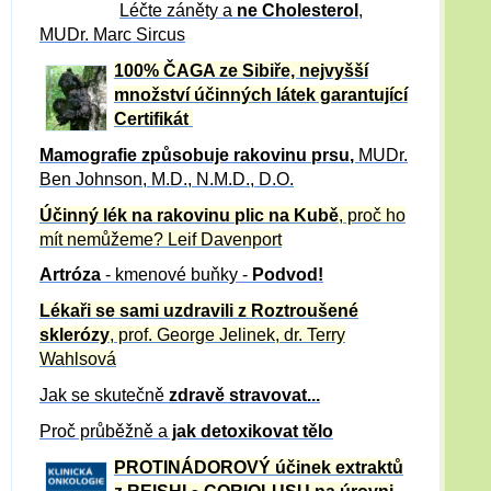
Léčte záněty a
ne Cholesterol
,
MUDr. Marc Sircus
100% ČAGA ze Sibiře, nejvyšší
množství účinných látek garantující
Certifikát
Mamografie způsobuje rakovinu prsu
,
MUDr.
Ben Johnson, M.D., N.M.D., D.O.
Účinný
lék na
rakovinu plic na Kubě
, proč ho
mít nemůžeme?
Leif Davenport
Artróza
- kmenové buňky -
Podvod!
Lékaři se sami uzdravili z Roztroušené
sklerózy
, prof. George Jelinek, dr. Terry
Wahlsová
Jak se skutečně
zdravě
stravovat...
Proč průběžně a
jak detoxikovat tělo
PROTINÁDOROVÝ účinek extraktů