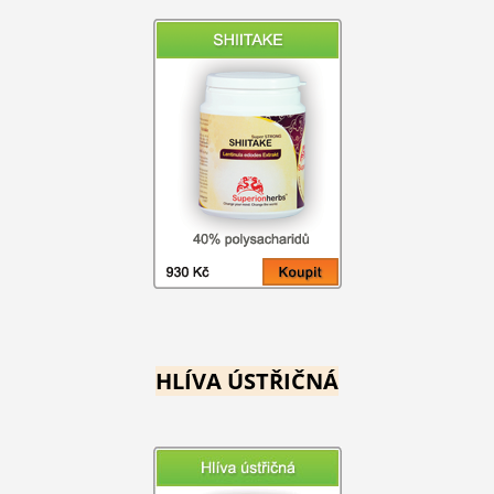
HLÍVA ÚSTŘIČNÁ