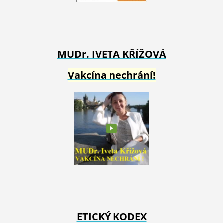
MUDr. IVETA
KŘÍŽOVÁ
Vakcína nechrání!
ETICKÝ KODEX