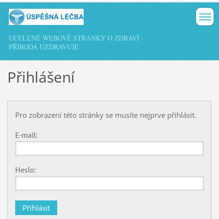
UCELENÉ WEBOVÉ STRÁNKY O ZDRAVÍ -
PŘÍRODA UZDRAVUJE
Přihlášení
Pro zobrazení této stránky se musíte nejprve přihlásit.
E-mail:
Heslo: