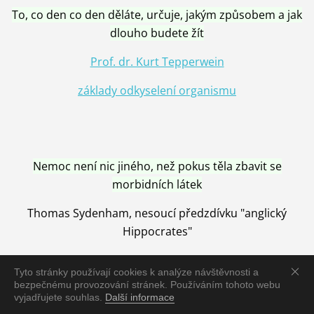
To, co den co den děláte, určuje, jakým způsobem a jak
dlouho budete žít
Prof. dr. Kurt Tepperwein
základy odkyselení organismu
Nemoc není nic jiného, než pokus těla zbavit se
morbidních látek
Thomas Sydenham, nesoucí předzdívku "anglický
Hippocrates"
Tyto stránky používají cookies k analýze návštěvnosti a
bezpečnému provozování stránek. Používáním tohoto webu
vyjadřujete souhlas.
Další informace
Nemoc je vyléčena jen pomocí Přírody, neutralizací a