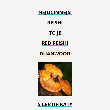
NEJÚČINNĚJŠÍ
REISHI
TO JE
RED REIS
HI
DUANWOOD
S CERTIFIKÁTY