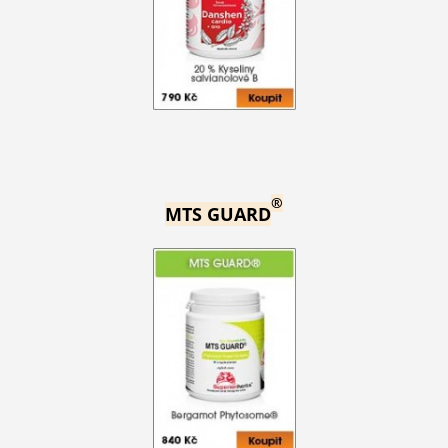
®
MTS GUARD