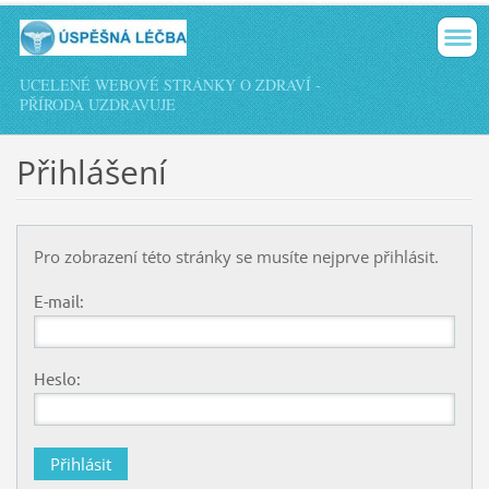
UCELENÉ WEBOVÉ STRÁNKY O ZDRAVÍ -
PŘÍRODA UZDRAVUJE
Přihlášení
Pro zobrazení této stránky se musíte nejprve přihlásit.
E-mail:
Heslo: