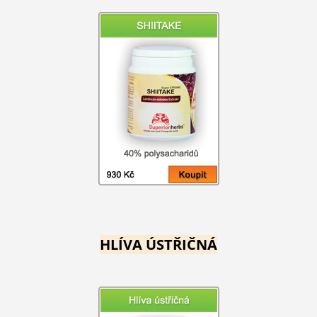
HLÍVA ÚSTŘIČNÁ