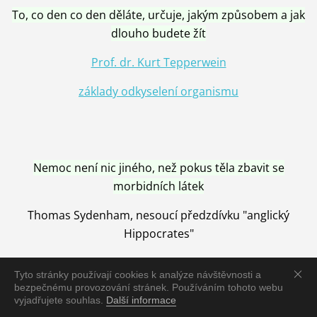
To, co den co den děláte, určuje, jakým způsobem a jak
dlouho budete žít
Prof. dr. Kurt Tepperwein
základy odkyselení organismu
Nemoc není nic jiného, než pokus těla zbavit se
morbidních látek
Thomas Sydenham, nesoucí předzdívku "anglický
Hippocrates"
Tyto stránky používají cookies k analýze návštěvnosti a
bezpečnému provozování stránek. Používáním tohoto webu
vyjadřujete souhlas.
Další informace
Nemoc je vyléčena jen pomocí Přírody, neutralizací a