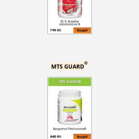
®
MTS GUARD