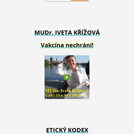
MUDr. IVETA
KŘÍŽOVÁ
Vakcína nechrání!
ETICKÝ KODEX