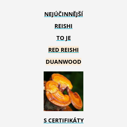
NEJÚČINNĚJŠÍ
REISHI
TO JE
RED REIS
HI
DUANWOOD
S CERTIFIKÁTY