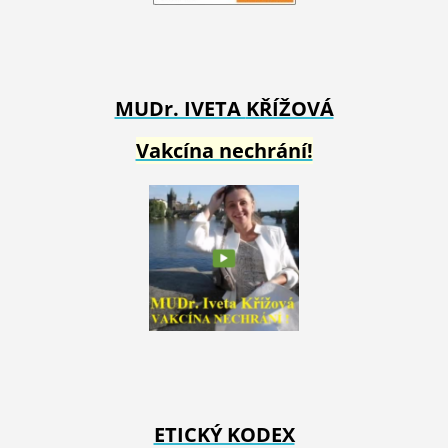
MUDr. IVETA
KŘÍŽOVÁ
Vakcína nechrání!
ETICKÝ KODEX