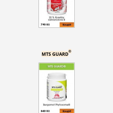
®
MTS GUARD