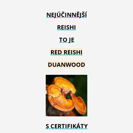
NEJÚČINNĚJŠÍ
REISHI
TO JE
RED REIS
HI
DUANWOOD
S CERTIFIKÁTY