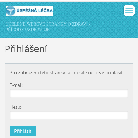
UCELENÉ WEBOVÉ STRÁNKY O ZDRAVÍ -
PŘÍRODA UZDRAVUJE
Přihlášení
Pro zobrazení této stránky se musíte nejprve přihlásit.
E-mail:
Heslo: