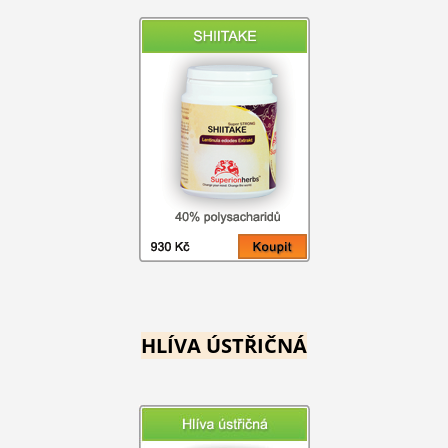
HLÍVA ÚSTŘIČNÁ