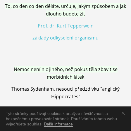
To, co den co den děláte, určuje, jakým způsobem a jak
dlouho budete žít
Prof. dr. Kurt Tepperwein
základy odkyselení organismu
Nemoc není nic jiného, než pokus těla zbavit se
morbidních látek
Thomas Sydenham, nesoucí předzdívku "anglický
Hippocrates"
Tyto stránky používají cookies k analýze návštěvnosti a
bezpečnému provozování stránek. Používáním tohoto webu
vyjadřujete souhlas.
Další informace
Nemoc je vyléčena jen pomocí Přírody, neutralizací a