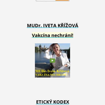
MUDr. IVETA
KŘÍŽOVÁ
Vakcína nechrání!
ETICKÝ KODEX