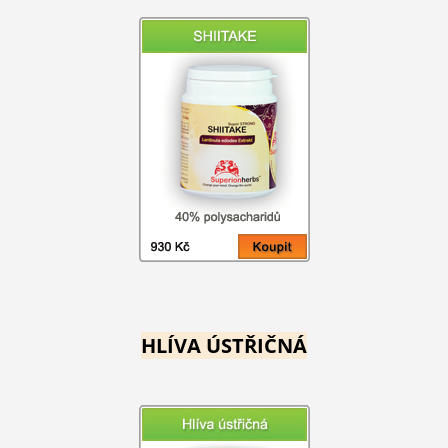
HLÍVA ÚSTŘIČNÁ