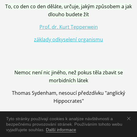
To, co den co den děláte, určuje, jakým způsobem a jak
dlouho budete žít
Prof. dr. Kurt Tepperwein
základy odkyselení organismu
Nemoc není nic jiného, než pokus těla zbavit se
morbidních látek
Thomas Sydenham, nesoucí předzdívku "anglický
Hippocrates"
Tyto stránky používají cookies k analýze návštěvnosti a
bezpečnému provozování stránek. Používáním tohoto webu
vyjadřujete souhlas.
Další informace
Nemoc je vyléčena jen pomocí Přírody, neutralizací a