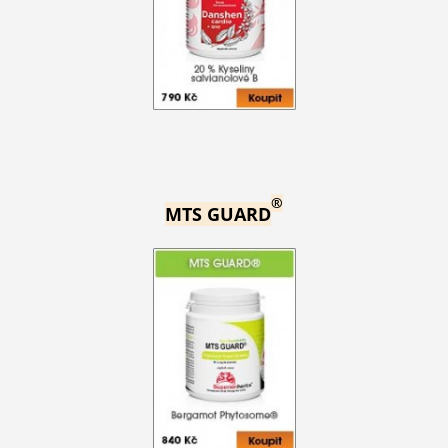
®
MTS GUARD