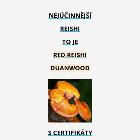
NEJÚČINNĚJŠÍ
REISHI
TO JE
RED REIS
HI
DUANWOOD
S CERTIFIKÁTY