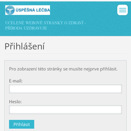
UCELENÉ WEBOVÉ STRÁNKY O ZDRAVÍ -
PŘÍRODA UZDRAVUJE
Přihlášení
Pro zobrazení této stránky se musíte nejprve přihlásit.
E-mail:
Heslo: