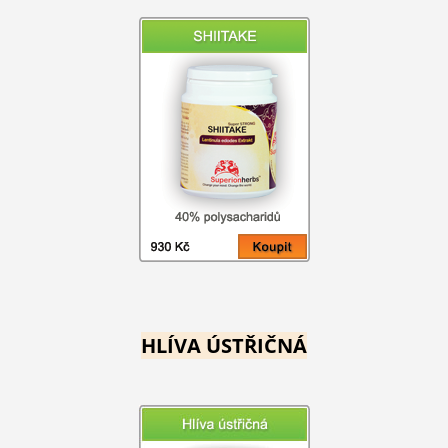
HLÍVA ÚSTŘIČNÁ