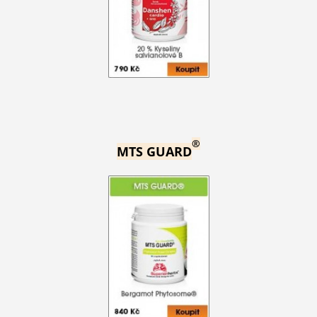
®
MTS GUARD