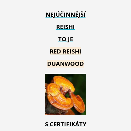
NEJÚČINNĚJŠÍ
REISHI
TO JE
RED REIS
HI
DUANWOOD
S CERTIFIKÁTY