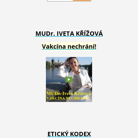
MUDr. IVETA
KŘÍŽOVÁ
Vakcína nechrání!
ETICKÝ KODEX