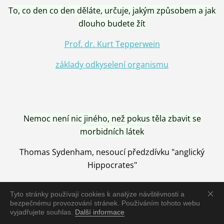
To, co den co den děláte, určuje, jakým způsobem a jak
dlouho budete žít
Prof. dr. Kurt Tepperwein
základy odkyselení organismu
Nemoc není nic jiného, než pokus těla zbavit se
morbidních látek
Thomas Sydenham, nesoucí předzdívku "anglický
Hippocrates"
Tyto stránky používají cookies k analýze návštěvnosti a
bezpečnému provozování stránek. Používáním tohoto webu
vyjadřujete souhlas.
Další informace
Nemoc je vyléčena jen pomocí Přírody, neutralizací a