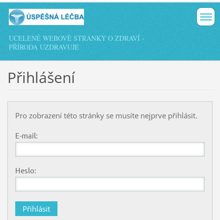
UCELENÉ WEBOVÉ STRÁNKY O ZDRAVÍ -
PŘÍRODA UZDRAVUJE
Přihlášení
Pro zobrazení této stránky se musíte nejprve přihlásit.
E-mail:
Heslo: