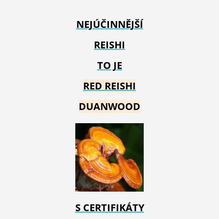
NEJÚČINNĚJŠÍ
REISHI
TO JE
RED REIS
HI
DUANWOOD
S CERTIFIKÁTY