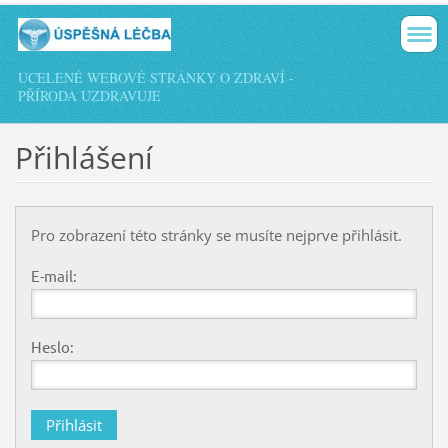
UCELENÉ WEBOVÉ STRÁNKY O ZDRAVÍ -
PŘÍRODA UZDRAVUJE
Přihlášení
Pro zobrazení této stránky se musíte nejprve přihlásit.
E-mail:
Heslo: