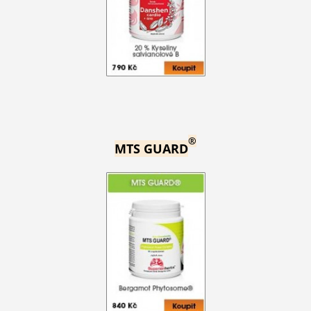
®
MTS GUARD