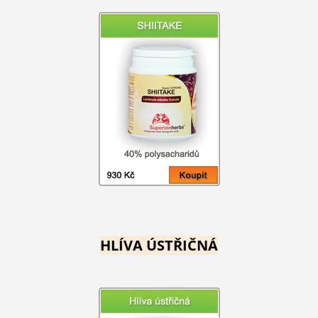
HLÍVA ÚSTŘIČNÁ