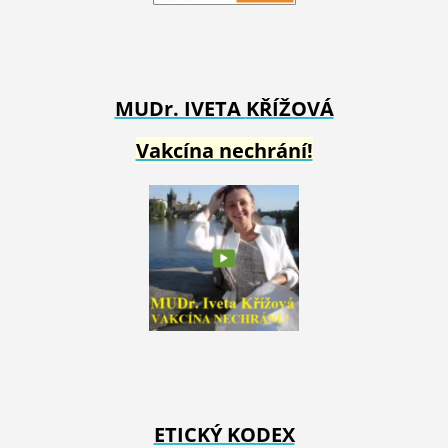
MUDr. IVETA
KŘÍŽOVÁ
Vakcína nechrání!
ETICKÝ KODEX