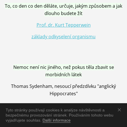
To, co den co den děláte, určuje, jakým způsobem a jak
dlouho budete žít
Prof. dr. Kurt Tepperwein
základy odkyselení organismu
Nemoc není nic jiného, než pokus těla zbavit se
morbidních látek
Thomas Sydenham, nesoucí předzdívku "anglický
Hippocrates"
Tyto stránky používají cookies k analýze návštěvnosti a
bezpečnému provozování stránek. Používáním tohoto webu
vyjadřujete souhlas.
Další informace
Nemoc je vyléčena jen pomocí Přírody, neutralizací a