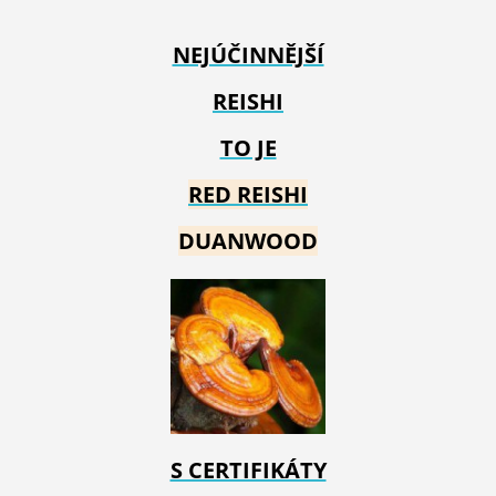
NEJÚČINNĚJŠÍ
REISHI
TO JE
RED REIS
HI
DUANWOOD
S CERTIFIKÁTY