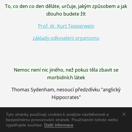
To, co den co den děláte, určuje, jakým způsobem a jak
dlouho budete žít
Prof. dr. Kurt Tepperwein
základy odkyselení organismu
Nemoc není nic jiného, než pokus těla zbavit se
morbidních látek
Thomas Sydenham, nesoucí předzdívku "anglický
Hippocrates"
Tyto stránky používají cookies k analýze návštěvnosti a
bezpečnému provozování stránek. Používáním tohoto webu
vyjadřujete souhlas.
Další informace
Nemoc je vyléčena jen pomocí Přírody, neutralizací a