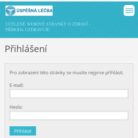
UCELENÉ WEBOVÉ STRÁNKY O ZDRAVÍ -
PŘÍRODA UZDRAVUJE
Přihlášení
Pro zobrazení této stránky se musíte nejprve přihlásit.
E-mail:
Heslo: