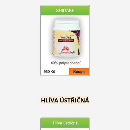
HLÍVA ÚSTŘIČNÁ