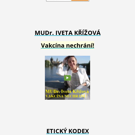
MUDr. IVETA
KŘÍŽOVÁ
Vakcína nechrání!
ETICKÝ KODEX