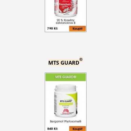
®
MTS GUARD