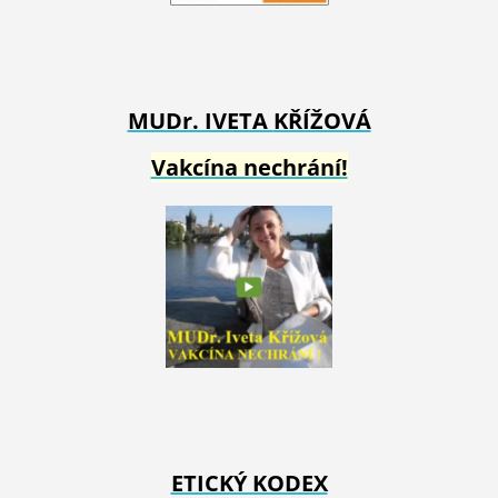
MUDr. IVETA
KŘÍŽOVÁ
Vakcína nechrání!
ETICKÝ KODEX