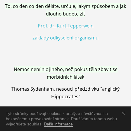
To, co den co den děláte, určuje, jakým způsobem a jak
dlouho budete žít
Prof. dr. Kurt Tepperwein
základy odkyselení organismu
Nemoc není nic jiného, než pokus těla zbavit se
morbidních látek
Thomas Sydenham, nesoucí předzdívku "anglický
Hippocrates"
Tyto stránky používají cookies k analýze návštěvnosti a
bezpečnému provozování stránek. Používáním tohoto webu
vyjadřujete souhlas.
Další informace
Nemoc je vyléčena jen pomocí Přírody, neutralizací a