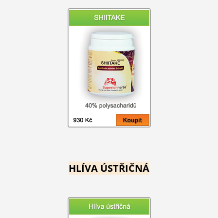
HLÍVA ÚSTŘIČNÁ