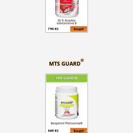
®
MTS GUARD