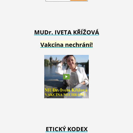
MUDr. IVETA
KŘÍŽOVÁ
Vakcína nechrání!
ETICKÝ KODEX