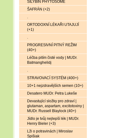
SILYBIN PHYTOSOME
ŠAFRÁN (+2)
.
ORTODOXNÍ LÉKAŘI UTAJUJÍ
(+1)
.
PROGRESIVNÍ PITNÝ REŽIM
(40+)
Léčba pitím čisté vody | MUDr.
Batmanghelidj
.
STRAVOVACÍ SYSTÉM (400+)
10+1 nejzdravějších semen (10+)
Desatero MUDr. Petra Lukeše
Devastující složky pro zdraví |
glutaman, aspartam, excitotoxiny |
MUDr. Russell Blaylock (40+)
Jídlo je tvůj nejlepší lék | MUDr.
Henry Bieler (+3)
Lži o potravinách | Miroslav
Spišiak