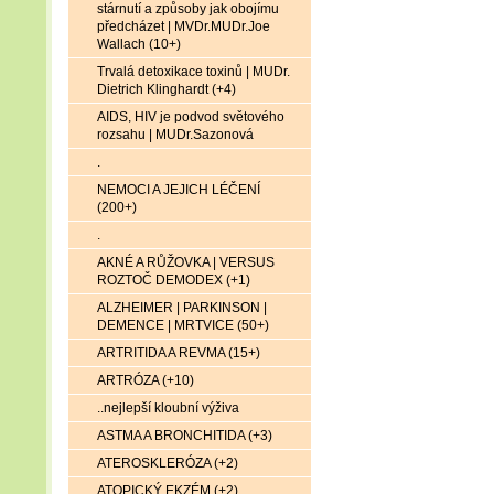
stárnutí a způsoby jak obojímu
předcházet | MVDr.MUDr.Joe
Wallach (10+)
Trvalá detoxikace toxinů | MUDr.
Dietrich Klinghardt (+4)
AIDS, HIV je podvod světového
rozsahu | MUDr.Sazonová
.
NEMOCI A JEJICH LÉČENÍ
(200+)
.
AKNÉ A RŮŽOVKA | VERSUS
ROZTOČ DEMODEX (+1)
ALZHEIMER | PARKINSON |
DEMENCE | MRTVICE (50+)
ARTRITIDA A REVMA (15+)
ARTRÓZA (+10)
..nejlepší kloubní výživa
ASTMA A BRONCHITIDA (+3)
ATEROSKLERÓZA (+2)
ATOPICKÝ EKZÉM (+2)