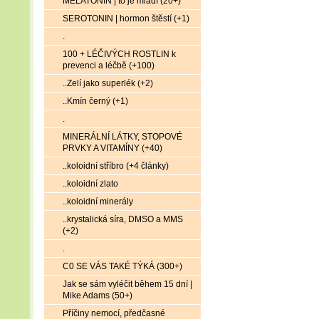
MELATONIN | to je mládí (20+)
SEROTONIN | hormon štěstí (+1)
.
100 + LÉČIVÝCH ROSTLIN k
prevenci a léčbě (+100)
..Zelí jako superlék (+2)
..Kmín černý (+1)
.
MINERÁLNÍ LÁTKY, STOPOVÉ
PRVKY A VITAMÍNY (+40)
..koloidní stříbro (+4 články)
..koloidní zlato
..koloidní minerály
..krystalická síra, DMSO a MMS
(+2)
.
C0 SE VÁS TAKÉ TÝKÁ (300+)
Jak se sám vyléčit během 15 dní |
Mike Adams (50+)
Příčiny nemocí, předčasné