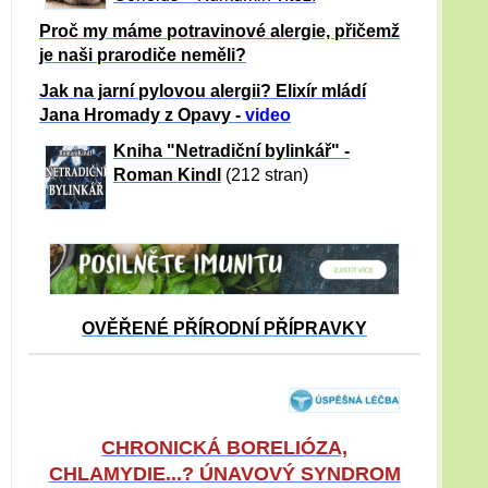
Proč my máme potravinové alergie, přičemž
je naši prarodiče neměli?
Jak na jarní pylovou alergii? Elixír mládí
Jana Hromady z Opavy -
video
Kniha "Netradiční bylinkář" -
Roman Kindl
(212 stran)
OVĚŘENÉ PŘÍRODNÍ PŘÍPRAVKY
CHRONICKÁ BORELIÓZA,
CHLAMYDIE...? ÚNAVOVÝ SYNDROM