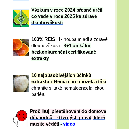
Výzkum v roce 2024 přesně určil,
co vede v roce 2025 ke zdravé
dlouhověkosti
100% REISHI
- houba mládí a zdravé
dlou
h
ověkosti -
3+1 unikátní,
bezkonkurenční certifikované
extrakty
10 nejpůsobivějších účinků
extraktu z Hericia pro mozek a tělo
,
chráníte si také hematoencefalickou
bariéru
Proč lituji přestěhování do domova
důchodců – 6 tvrdých pravd, které
musíte vědět!
-
video