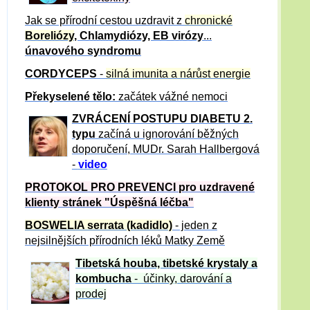
Jak se přírodní cestou uzdravit z
chronické
Boreliózy
, Chlamydiózy, EB virózy
...
únavového syndromu
CORDYCEPS
-
silná imunita a nárůst energie
Překyselené tělo:
začátek vážné nemoci
ZVRÁCE
NÍ POSTUPU DIABETU 2.
typu
začíná u ignorování běžných
doporučení, MUDr. Sarah Hallbergová
-
video
PROTOKOL PRO PREVENCI pro uzdravené
klienty
stránek "Úspěšná léčba"
BOSWELIA serrata (kadidlo)
- jeden z
nejsilnějších přírodních léků Matky Země
Tibetská houba, tibetské
krystaly
a
kombucha
- účinky, darování a
prodej