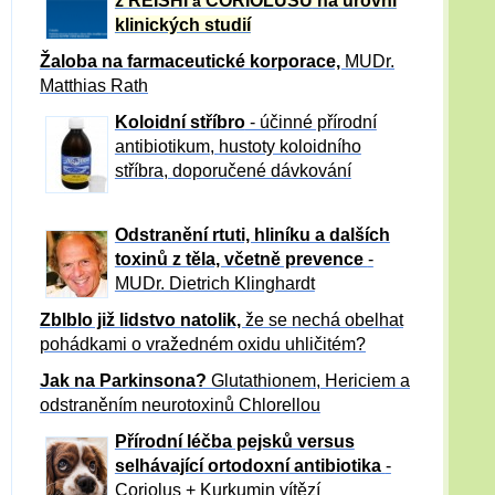
z REISHI
CORIOLUSU
na úrovni
a
klinických studií
Žaloba
na farmaceutické korporace,
MUDr.
Matthias Rath
Koloidní stříbro
- účinné přírodní
antibiotikum,
hustoty koloidního
stříbra, doporučené dávkování
Odstranění rtuti, hliníku a dalších
toxinů z těla, včetně p
revence
-
MUDr. Dietrich Klinghardt
Zblblo již lidstvo natolik,
že se nechá obelhat
pohádkami o vražedném oxidu uhličitém?
Jak na Parkinsona?
Glutathionem, Hericiem a
odstraněním neurotoxinů Chlorellou
Přírodní léčba pejsků versus
selhávající ortodoxní antibiotika
-
Coriolus + Kurkumin vítězí