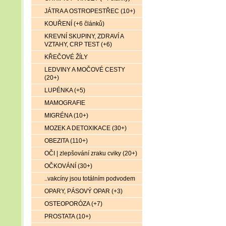
JÁTRA A OSTROPESTŘEC (10+)
KOUŘENÍ (+6 článků)
KREVNÍ SKUPINY, ZDRAVÍ A
VZTAHY, CRP TEST (+6)
KŘEČOVÉ ŽÍLY
LEDVINY A MOČOVÉ CESTY
(20+)
LUPÉNKA (+5)
MAMOGRAFIE
MIGRÉNA (10+)
MOZEK A DETOXIKACE (30+)
OBEZITA (110+)
OČI | zlepšování zraku cviky (20+)
OČKOVÁNÍ (30+)
..vakcíny jsou totálním podvodem
OPARY, PÁSOVÝ OPAR (+3)
OSTEOPORÓZA (+7)
PROSTATA (10+)