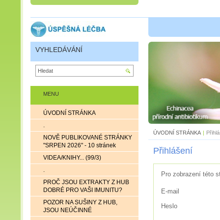
VYHLEDÁVÁNÍ
MENU
ÚVODNÍ STRÁNKA
.
ÚVODNÍ STRÁNKA
|
Přihl
NOVĚ PUBLIKOVANÉ STRÁNKY
"SRPEN 2026" - 10 stránek
Přihlášení
VIDEA/KNIHY... (99/3)
.
Pro zobrazení této s
PROČ JSOU EXTRAKTY Z HUB
DOBRÉ PRO VAŠI IMUNITU?
E-mail
POZOR NA SUŠINY Z HUB,
Heslo
JSOU NEÚČINNÉ