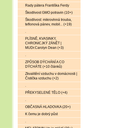
Rady pátera Františka Ferdy
Škodlivost GMO potravin (10+)
Škodlivost: mikrovlnná trouba,
teflonová pánev, mobil... (+19)
.
PLÍSNĚ, KVASINKY,
CHRONICJKÝ ZÁNĚT |
MUDr.Carolyn Dean (+3)
.
ZPŮSOB DÝCHÁNÍ A CO
DÝCHÁTE (+10 článků)
Zkvalitění vzduchu v domácnosti |
Čistička vzduchu (+2)
.
PŘEKYSELENÉ TĚLO (+4)
.
OBČASNÁ HLADOVKA (20+)
K čemu je dobrý půst
.