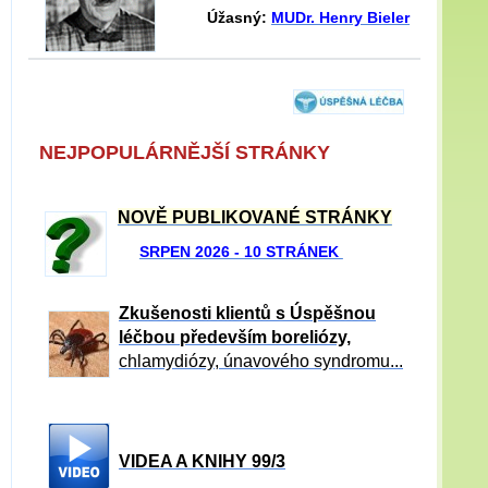
Úžasný:
MUDr. Henry Bieler
NEJPOPULÁRNĚJŠÍ STRÁNKY
NOVĚ PUBLIKOVANÉ STRÁNKY
SRPEN 2026 - 10 STRÁNEK
Zkušenosti klientů s Úspěšnou
léčbou především boreliózy,
chlamydiózy, únavového syndromu...
VIDEA A KNIHY 99/3