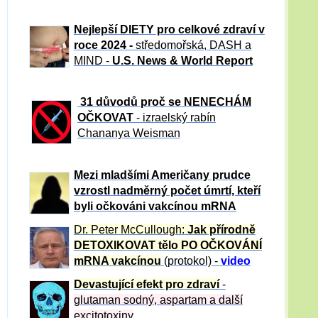
Nejlepší DIETY pro celkové zdraví v
roce 2024 -
středomořská, DASH a
MIND -
U.S. News & World Report
31 důvod
ů proč se NENECHÁM
OČKOVAT
- izraelský rabín
Chananya Weisman
Mezi mladšími Američany prudce
vzrostl nadměrný počet úmrtí, kteří
byli očkováni vakcínou mRNA
Dr. Peter
McCullough:
Jak přírodně
DETOXIKOVAT tělo PO OČKOVÁNÍ
mRNA vakcínou
(protokol) -
video
Devastující efekt pro zdraví
-
glutaman sodný, aspartam a další
excitotoxiny