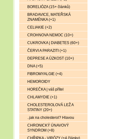
BORELIÓZA (15+ článků)
BRADAVICE, MATEŘSKÁ
ZNAMÉNKA (+1)
CELIAKIE (+2)
CROHNOVA NEMOC (10+)
CUKROVKA | DIABETES (60+)
ČERVI A PARAZITI (+1)
DEPRESE A ÚZKOST (10+)
DNA (+5)
FIBROMYALGIE (+4)
HEMOROIDY
HOREČKA | váš přítel
CHLAMYDIE (+1)
CHOLESTEROLOVÁ LEŽ A
STATINY (20+)
..jak na cholesterol? Hlavou
CHRONICKÝ ÚNAVOVÝ
SYNDROM (+8)
CHŘIPKA - VIRÓZY (+4 články)