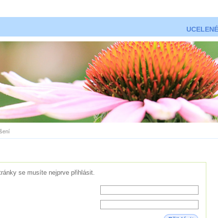
UCELENÉ
ášení
tránky se musíte nejprve přihlásit.