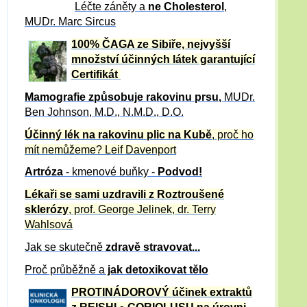
Léčte záněty a
ne Cholesterol
,
MUDr. Marc Sircus
100% ČAGA ze Sibiře, nejvyšší
množství účinných látek garantující
Certifikát
Mamografie způsobuje rakovinu prsu
,
MUDr.
Ben Johnson, M.D., N.M.D., D.O.
Účinný
lék na
rakovinu plic na Kubě
, proč ho
mít nemůžeme?
Leif Davenport
Artróza
- kmenové buňky -
Podvod!
Lékaři se sami uzdravili z Roztroušené
sklerózy
, prof. George Jelinek, dr. Terry
Wahlsová
Jak se skutečně
zdravě
stravovat...
Proč průběžně a
jak detoxikovat tělo
PROTINÁDOROVÝ účinek extraktů