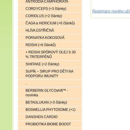
ANTRODIA CAMPHORATA
CORDYCEPS (+3 články)
Registrace nového uži
CORIOLUS (+2 články)
ČAGA a HERICIUM (+6 článků)
HLÍVA ÚSTŘIČNÁ
PORNATKA KOKOSOVÁ
REISHI (+6 článků)
+ REISHI SPÓROVÝ OLEJ S 30
% TRITERPÉNŮ
SHIITAKE (+2 články)
SUPÍK – SIRUP PRO DĚTI NA
PODPORU IMUNITY
.
BERBERIN GLYCOshift™ -
novinka
BETAGLUKAN (+3 články)
BOSWELLIA PHYTOSOME (+1)
DANSHEN CARDIO
PROBIOTIKA BIOME BOOST