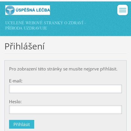
UCELENÉ WEBOVÉ STRÁNKY O ZDRAVÍ -
PŘÍRODA UZDRAVUJE
Přihlášení
Pro zobrazení této stránky se musíte nejprve přihlásit.
E-mail:
Heslo: