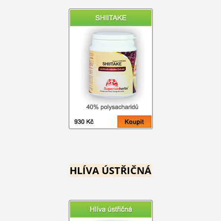
HLÍVA ÚSTŘIČNÁ