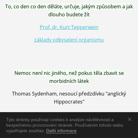
To, co den co den děláte, určuje, jakým způsobem a jak
dlouho budete žít
Prof. dr. Kurt Tepperwein
základy odkyselení organismu
Nemoc není nic jiného, než pokus těla zbavit se
morbidních látek
Thomas Sydenham, nesoucí předzdívku "anglický
Hippocrates"
Tyto stránky používají cookies k analýze návštěvnosti a
bezpečnému provozování stránek. Používáním tohoto webu
vyjadřujete souhlas.
Další informace
Nemoc je vyléčena jen pomocí Přírody, neutralizací a