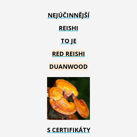
NEJÚČINNĚJŠÍ
REISHI
TO JE
RED REIS
HI
DUANWOOD
S CERTIFIKÁTY