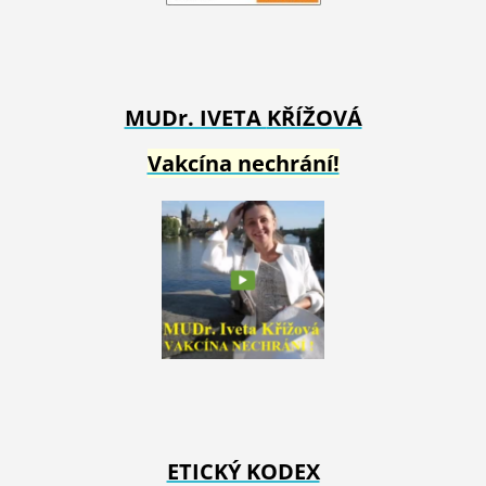
MUDr. IVETA
KŘÍŽOVÁ
Vakcína nechrání!
ETICKÝ KODEX