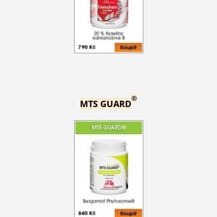
®
MTS GUARD