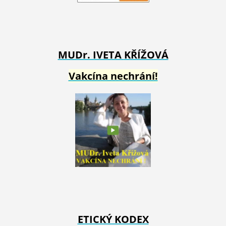
MUDr. IVETA
KŘÍŽOVÁ
Vakcína nechrání!
ETICKÝ KODEX