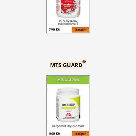
®
MTS GUARD