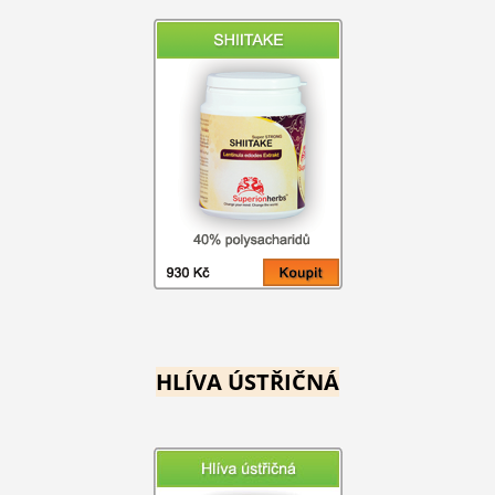
HLÍVA ÚSTŘIČNÁ