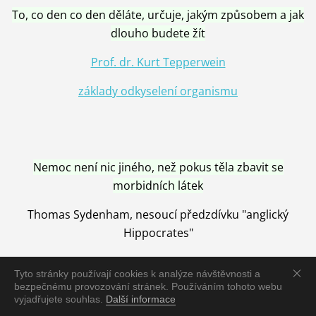
To, co den co den děláte, určuje, jakým způsobem a jak
dlouho budete žít
Prof. dr. Kurt Tepperwein
základy odkyselení organismu
Nemoc není nic jiného, než pokus těla zbavit se
morbidních látek
Thomas Sydenham, nesoucí předzdívku "anglický
Hippocrates"
Tyto stránky používají cookies k analýze návštěvnosti a
bezpečnému provozování stránek. Používáním tohoto webu
vyjadřujete souhlas.
Další informace
Nemoc je vyléčena jen pomocí Přírody, neutralizací a