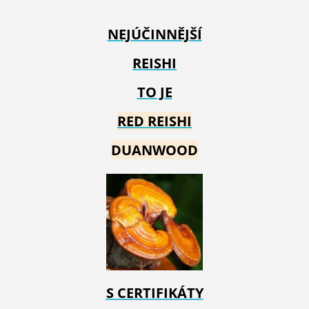
NEJÚČINNĚJŠÍ
REISHI
TO JE
RED REIS
HI
DUANWOOD
S CERTIFIKÁTY