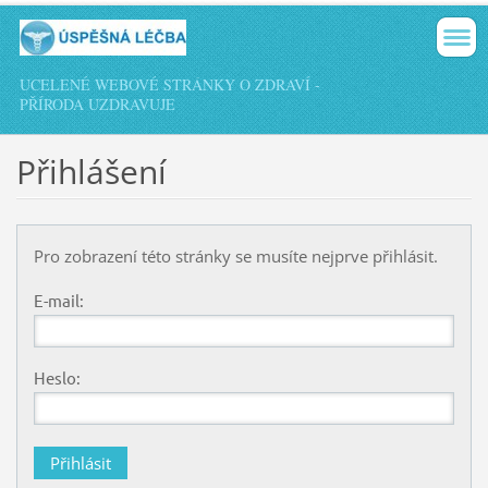
UCELENÉ WEBOVÉ STRÁNKY O ZDRAVÍ -
PŘÍRODA UZDRAVUJE
Přihlášení
Pro zobrazení této stránky se musíte nejprve přihlásit.
E-mail:
Heslo: