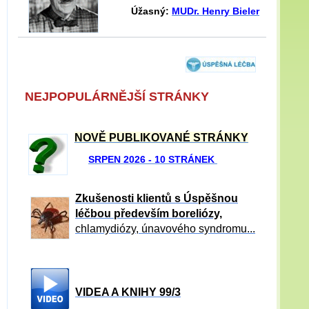
Úžasný:
MUDr. Henry Bieler
NEJPOPULÁRNĚJŠÍ STRÁNKY
NOVĚ PUBLIKOVANÉ STRÁNKY
SRPEN 2026 - 10 STRÁNEK
Zkušenosti klientů s Úspěšnou
léčbou především boreliózy,
chlamydiózy, únavového syndromu...
VIDEA A KNIHY 99/3