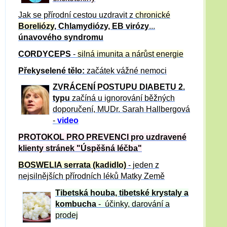
Jak se přírodní cestou uzdravit z
chronické
Boreliózy
, Chlamydiózy, EB virózy
...
únavového syndromu
CORDYCEPS
-
silná imunita a nárůst energie
Překyselené tělo:
začátek vážné nemoci
ZVRÁCE
NÍ POSTUPU DIABETU 2.
typu
začíná u ignorování běžných
doporučení, MUDr. Sarah Hallbergová
-
video
PROTOKOL PRO PREVENCI pro uzdravené
klienty
stránek "Úspěšná léčba"
BOSWELIA serrata (kadidlo)
- jeden z
nejsilnějších přírodních léků Matky Země
Tibetská houba, tibetské
krystaly
a
kombucha
- účinky, darování a
prodej