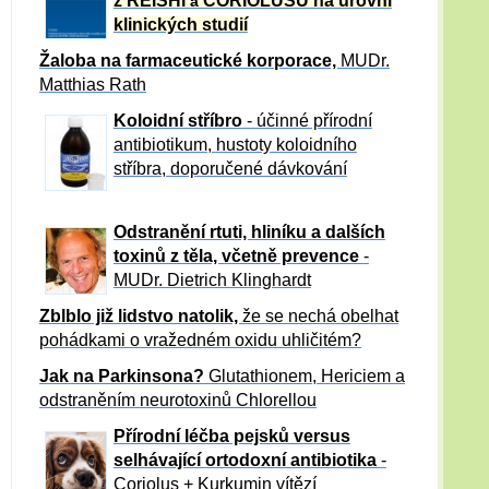
z REISHI
CORIOLUSU
na úrovni
a
klinických studií
Žaloba
na farmaceutické korporace,
MUDr.
Matthias Rath
Koloidní stříbro
- účinné přírodní
antibiotikum,
hustoty koloidního
stříbra, doporučené dávkování
Odstranění rtuti, hliníku a dalších
toxinů z těla, včetně p
revence
-
MUDr. Dietrich Klinghardt
Zblblo již lidstvo natolik,
že se nechá obelhat
pohádkami o vražedném oxidu uhličitém?
Jak na Parkinsona?
Glutathionem, Hericiem a
odstraněním neurotoxinů Chlorellou
Přírodní léčba pejsků versus
selhávající ortodoxní antibiotika
-
Coriolus + Kurkumin vítězí