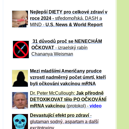
Nejlepší DIETY pro celkové zdraví v
roce 2024 -
středomořská, DASH a
MIND -
U.S. News & World Report
31 důvod
ů proč se NENECHÁM
OČKOVAT
- izraelský rabín
Chananya Weisman
Mezi mladšími Američany prudce
vzrostl nadměrný počet úmrtí, kteří
byli očkováni vakcínou mRNA
Dr. Peter
McCullough:
Jak přírodně
DETOXIKOVAT tělo PO OČKOVÁNÍ
mRNA vakcínou
(protokol) -
video
Devastující efekt pro zdraví
-
glutaman sodný, aspartam a další
excitotoxiny