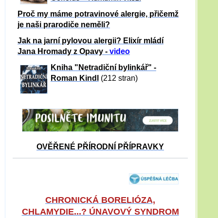
Proč my máme potravinové alergie, přičemž
je naši prarodiče neměli?
Jak na jarní pylovou alergii? Elixír mládí
Jana Hromady z Opavy -
video
Kniha "Netradiční bylinkář" -
Roman Kindl
(212 stran)
OVĚŘENÉ PŘÍRODNÍ PŘÍPRAVKY
CHRONICKÁ BORELIÓZA,
CHLAMYDIE...? ÚNAVOVÝ SYNDROM