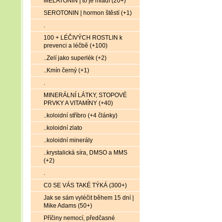
MELATONIN | to je mládí (20+)
SEROTONIN | hormon štěstí (+1)
.
100 + LÉČIVÝCH ROSTLIN k
prevenci a léčbě (+100)
..Zelí jako superlék (+2)
..Kmín černý (+1)
.
MINERÁLNÍ LÁTKY, STOPOVÉ
PRVKY A VITAMÍNY (+40)
..koloidní stříbro (+4 články)
..koloidní zlato
..koloidní minerály
..krystalická síra, DMSO a MMS
(+2)
.
C0 SE VÁS TAKÉ TÝKÁ (300+)
Jak se sám vyléčit během 15 dní |
Mike Adams (50+)
Příčiny nemocí, předčasné