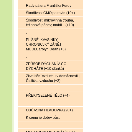
Rady pátera Františka Ferdy
Škodlivost GMO potravin (10+)
Škodlivost: mikrovlnná trouba,
teflonová pánev, mobil... (+19)
.
PLÍSNĚ, KVASINKY,
CHRONICJKÝ ZÁNĚT |
MUDr.Carolyn Dean (+3)
.
ZPŮSOB DÝCHÁNÍ A CO
DÝCHÁTE (+10 článků)
Zkvalitění vzduchu v domácnosti |
Čistička vzduchu (+2)
.
PŘEKYSELENÉ TĚLO (+4)
.
OBČASNÁ HLADOVKA (20+)
K čemu je dobrý půst
.