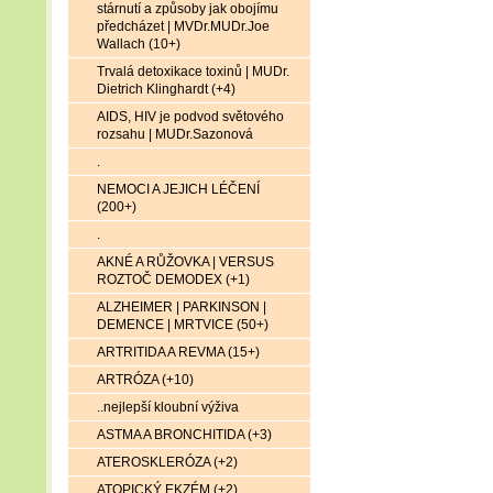
stárnutí a způsoby jak obojímu
předcházet | MVDr.MUDr.Joe
Wallach (10+)
Trvalá detoxikace toxinů | MUDr.
Dietrich Klinghardt (+4)
AIDS, HIV je podvod světového
rozsahu | MUDr.Sazonová
.
NEMOCI A JEJICH LÉČENÍ
(200+)
.
AKNÉ A RŮŽOVKA | VERSUS
ROZTOČ DEMODEX (+1)
ALZHEIMER | PARKINSON |
DEMENCE | MRTVICE (50+)
ARTRITIDA A REVMA (15+)
ARTRÓZA (+10)
..nejlepší kloubní výživa
ASTMA A BRONCHITIDA (+3)
ATEROSKLERÓZA (+2)
ATOPICKÝ EKZÉM (+2)