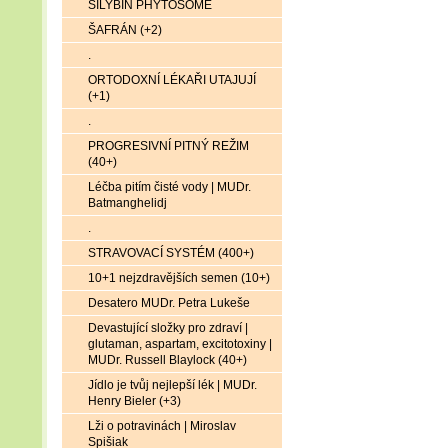
SILYBIN PHYTOSOME
ŠAFRÁN (+2)
.
ORTODOXNÍ LÉKAŘI UTAJUJÍ
(+1)
.
PROGRESIVNÍ PITNÝ REŽIM
(40+)
Léčba pitím čisté vody | MUDr.
Batmanghelidj
.
STRAVOVACÍ SYSTÉM (400+)
10+1 nejzdravějších semen (10+)
Desatero MUDr. Petra Lukeše
Devastující složky pro zdraví |
glutaman, aspartam, excitotoxiny |
MUDr. Russell Blaylock (40+)
Jídlo je tvůj nejlepší lék | MUDr.
Henry Bieler (+3)
Lži o potravinách | Miroslav
Spišiak