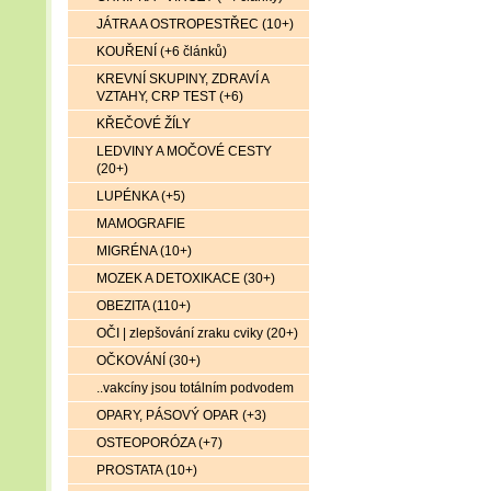
JÁTRA A OSTROPESTŘEC (10+)
KOUŘENÍ (+6 článků)
KREVNÍ SKUPINY, ZDRAVÍ A
VZTAHY, CRP TEST (+6)
KŘEČOVÉ ŽÍLY
LEDVINY A MOČOVÉ CESTY
(20+)
LUPÉNKA (+5)
MAMOGRAFIE
MIGRÉNA (10+)
MOZEK A DETOXIKACE (30+)
OBEZITA (110+)
OČI | zlepšování zraku cviky (20+)
OČKOVÁNÍ (30+)
..vakcíny jsou totálním podvodem
OPARY, PÁSOVÝ OPAR (+3)
OSTEOPORÓZA (+7)
PROSTATA (10+)