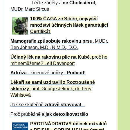
Léčte záněty a
ne Cholesterol
,
MUDr. Marc Sircus
100% ČAGA ze Sibiře, nejvyšší
množství účinných látek garantující
Certifikát
Mamografie způsobuje rakovinu prsu
,
MUDr.
Ben Johnson, M.D., N.M.D., D.O.
Účinný
lék na
rakovinu plic na Kubě
, proč ho
mít nemůžeme?
Leif Davenport
Artróza
- kmenové buňky -
Podvod!
Lékaři se sami uzdravili z Roztroušené
sklerózy
, prof. George Jelinek, dr. Terry
Wahlsová
Jak se skutečně
zdravě
stravovat...
Proč průběžně a
jak detoxikovat tělo
PROTINÁDOROVÝ účinek extraktů