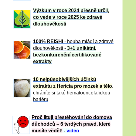
Výzkum v roce 2024 přesně určil,
co vede v roce 2025 ke zdravé
dlouhověkosti
100% REISHI
- houba mládí a zdravé
dlou
h
ověkosti -
3+1 unikátní,
bezkonkurenční certifikované
extrakty
10 nejpůsobivějších účinků
extraktu z Hericia pro mozek a tělo
,
chráníte si také hematoencefalickou
bariéru
Proč lituji přestěhování do domova
důchodců – 6 tvrdých pravd, které
musíte vědět!
-
video