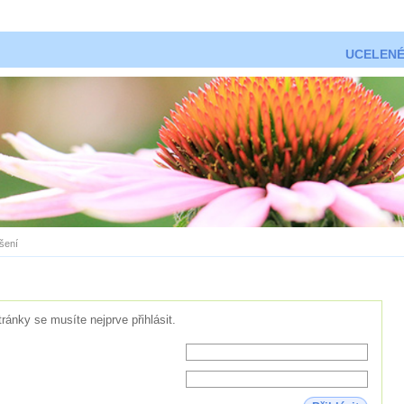
UCELENÉ
ášení
tránky se musíte nejprve přihlásit.