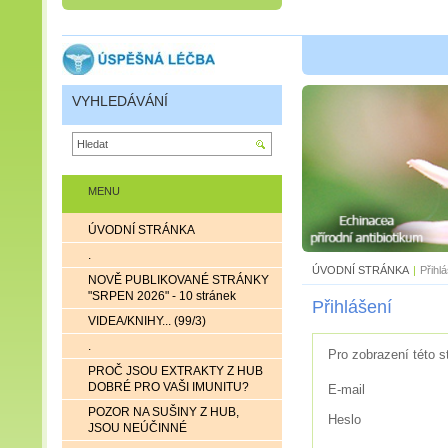
VYHLEDÁVÁNÍ
MENU
ÚVODNÍ STRÁNKA
.
ÚVODNÍ STRÁNKA
|
Přihl
NOVĚ PUBLIKOVANÉ STRÁNKY
"SRPEN 2026" - 10 stránek
Přihlášení
VIDEA/KNIHY... (99/3)
.
Pro zobrazení této s
PROČ JSOU EXTRAKTY Z HUB
DOBRÉ PRO VAŠI IMUNITU?
E-mail
POZOR NA SUŠINY Z HUB,
Heslo
JSOU NEÚČINNÉ