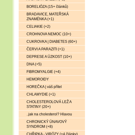
BORELIÓZA (15+ článků)
BRADAVICE, MATEŘSKÁ
ZNAMÉNKA (+1)
CELIAKIE (+2)
CROHNOVA NEMOC (10+)
CUKROVKA | DIABETES (60+)
ČERVI A PARAZITI (+1)
DEPRESE A ÚZKOST (10+)
DNA (+5)
FIBROMYALGIE (+4)
HEMOROIDY
HOREČKA | váš přítel
CHLAMYDIE (+1)
CHOLESTEROLOVÁ LEŽ A
STATINY (20+)
..jak na cholesterol? Hlavou
CHRONICKÝ ÚNAVOVÝ
SYNDROM (+8)
CHŘIPKA - VIRÓZY (+4 články)