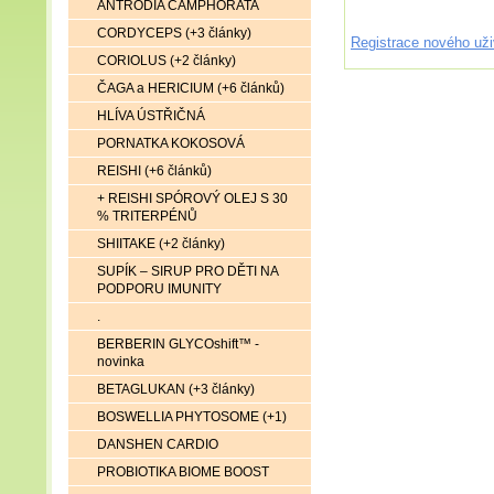
ANTRODIA CAMPHORATA
CORDYCEPS (+3 články)
Registrace nového uži
CORIOLUS (+2 články)
ČAGA a HERICIUM (+6 článků)
HLÍVA ÚSTŘIČNÁ
PORNATKA KOKOSOVÁ
REISHI (+6 článků)
+ REISHI SPÓROVÝ OLEJ S 30
% TRITERPÉNŮ
SHIITAKE (+2 články)
SUPÍK – SIRUP PRO DĚTI NA
PODPORU IMUNITY
.
BERBERIN GLYCOshift™ -
novinka
BETAGLUKAN (+3 články)
BOSWELLIA PHYTOSOME (+1)
DANSHEN CARDIO
PROBIOTIKA BIOME BOOST