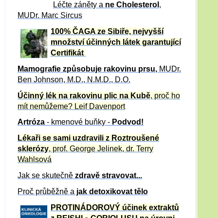
Léčte záněty a
ne Cholesterol
,
MUDr. Marc Sircus
100% ČAGA ze Sibiře, nejvyšší
množství účinných látek garantující
Certifikát
Mamografie způsobuje rakovinu prsu
,
MUDr.
Ben Johnson, M.D., N.M.D., D.O.
Účinný
lék na
rakovinu plic na Kubě
, proč ho
mít nemůžeme?
Leif Davenport
Artróza
- kmenové buňky -
Podvod!
Lékaři se sami uzdravili z Roztroušené
sklerózy
, prof. George Jelinek, dr. Terry
Wahlsová
Jak se skutečně
zdravě
stravovat...
Proč průběžně a
jak detoxikovat tělo
PROTINÁDOROVÝ účinek extraktů