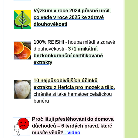
Výzkum v roce 2024 přesně určil,
co vede v roce 2025 ke zdravé
dlouhověkosti
100% REISHI
- houba mládí a zdravé
dlou
h
ověkosti -
3+1 unikátní,
bezkonkurenční certifikované
extrakty
10 nejpůsobivějších účinků
extraktu z Hericia pro mozek a tělo
,
chráníte si také hematoencefalickou
bariéru
Proč lituji přestěhování do domova
důchodců – 6 tvrdých pravd, které
musíte vědět!
-
video