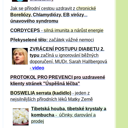
Jak se přírodní cestou uzdravit z
chronické
Boreliózy
, Chlamydiózy, EB virózy
...
únavového syndromu
CORDYCEPS
-
silná imunita a nárůst energie
Překyselené tělo:
začátek vážné nemoci
ZVRÁCE
NÍ POSTUPU DIABETU 2.
typu
začíná u ignorování běžných
doporučení, MUDr. Sarah Hallbergová
-
video
PROTOKOL PRO PREVENCI pro uzdravené
klienty
stránek "Úspěšná léčba"
BOSWELIA serrata (kadidlo)
- jeden z
nejsilnějších přírodních léků Matky Země
Tibetská houba, tibetské
krystaly
a
kombucha
- účinky, darování a
prodej