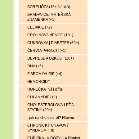
BORELIÓZA (15+ článků)
BRADAVICE, MATEŘSKÁ
ZNAMÉNKA (+1)
CELIAKIE (+2)
CROHNOVA NEMOC (10+)
CUKROVKA | DIABETES (60+)
ČERVI A PARAZITI (+1)
DEPRESE A ÚZKOST (10+)
DNA (+5)
FIBROMYALGIE (+4)
HEMOROIDY
HOREČKA | váš přítel
CHLAMYDIE (+1)
CHOLESTEROLOVÁ LEŽ A
STATINY (20+)
..jak na cholesterol? Hlavou
CHRONICKÝ ÚNAVOVÝ
SYNDROM (+8)
CHŘIPKA - VIRÓZY (+4 články)