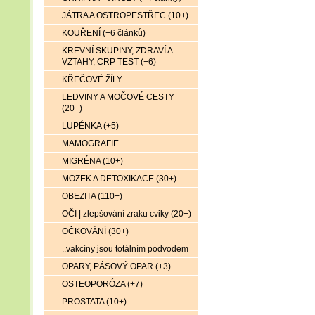
JÁTRA A OSTROPESTŘEC (10+)
KOUŘENÍ (+6 článků)
KREVNÍ SKUPINY, ZDRAVÍ A
VZTAHY, CRP TEST (+6)
KŘEČOVÉ ŽÍLY
LEDVINY A MOČOVÉ CESTY
(20+)
LUPÉNKA (+5)
MAMOGRAFIE
MIGRÉNA (10+)
MOZEK A DETOXIKACE (30+)
OBEZITA (110+)
OČI | zlepšování zraku cviky (20+)
OČKOVÁNÍ (30+)
..vakcíny jsou totálním podvodem
OPARY, PÁSOVÝ OPAR (+3)
OSTEOPORÓZA (+7)
PROSTATA (10+)