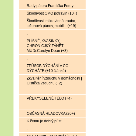
Rady pátera Františka Ferdy
Škodlivost GMO potravin (10+)
Škodlivost: mikrovlnná trouba,
teflonová pánev, mobil... (+19)
.
PLÍSNĚ, KVASINKY,
CHRONICJKÝ ZÁNĚT |
MUDr.Carolyn Dean (+3)
.
ZPŮSOB DÝCHÁNÍ A CO
DÝCHÁTE (+10 článků)
Zkvalitění vzduchu v domácnosti |
Čistička vzduchu (+2)
.
PŘEKYSELENÉ TĚLO (+4)
.
OBČASNÁ HLADOVKA (20+)
K čemu je dobrý půst
.