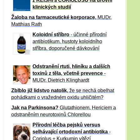
z REISHI
CORIOLUSU
na úrovni
a
klinických studií
Žaloba
na farmaceutické korporace,
MUDr.
Matthias Rath
Koloidní stříbro
- účinné přírodní
antibiotikum,
hustoty koloidního
stříbra, doporučené dávkování
Odstranění rtuti, hliníku a dalších
toxinů z těla, včetně p
revence
-
MUDr. Dietrich Klinghardt
Zblblo již lidstvo natolik,
že se nechá obelhat
pohádkami o vražedném oxidu uhličitém?
Jak na Parkinsona?
Glutathionem, Hericiem a
odstraněním neurotoxinů Chlorellou
Přírodní léčba pejsků versus
selhávající ortodoxní antibiotika
-
Coriolus + Kurkumin vítězí