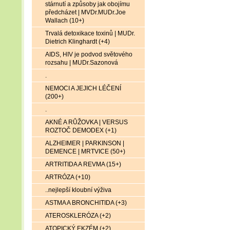
stárnutí a způsoby jak obojímu
předcházet | MVDr.MUDr.Joe
Wallach (10+)
Trvalá detoxikace toxinů | MUDr.
Dietrich Klinghardt (+4)
AIDS, HIV je podvod světového
rozsahu | MUDr.Sazonová
.
NEMOCI A JEJICH LÉČENÍ
(200+)
.
AKNÉ A RŮŽOVKA | VERSUS
ROZTOČ DEMODEX (+1)
ALZHEIMER | PARKINSON |
DEMENCE | MRTVICE (50+)
ARTRITIDA A REVMA (15+)
ARTRÓZA (+10)
..nejlepší kloubní výživa
ASTMA A BRONCHITIDA (+3)
ATEROSKLERÓZA (+2)
ATOPICKÝ EKZÉM (+2)