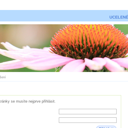
UCELENÉ
ášení
tránky se musíte nejprve přihlásit.