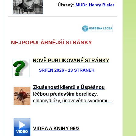
Úžasný:
MUDr. Henry Bieler
NEJPOPULÁRNĚJŠÍ STRÁNKY
NOVĚ PUBLIKOVANÉ STRÁNKY
SRPEN 2026 - 13 STRÁNEK
Zkušenosti klientů s Úspěšnou
léčbou především boreliózy,
chlamydiózy, únavového syndromu...
VIDEA A KNIHY 99/3