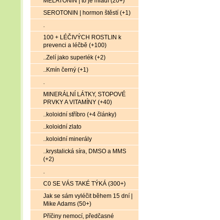
MELATONIN | to je mládí (20+)
SEROTONIN | hormon štěstí (+1)
.
100 + LÉČIVÝCH ROSTLIN k
prevenci a léčbě (+100)
..Zelí jako superlék (+2)
..Kmín černý (+1)
.
MINERÁLNÍ LÁTKY, STOPOVÉ
PRVKY A VITAMÍNY (+40)
..koloidní stříbro (+4 články)
..koloidní zlato
..koloidní minerály
..krystalická síra, DMSO a MMS
(+2)
.
C0 SE VÁS TAKÉ TÝKÁ (300+)
Jak se sám vyléčit během 15 dní |
Mike Adams (50+)
Příčiny nemocí, předčasné