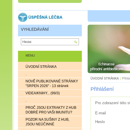
VYHLEDÁVÁNÍ
MENU
ÚVODNÍ STRÁNKA
.
ÚVODNÍ STRÁNKA
|
Přihl
NOVĚ PUBLIKOVANÉ STRÁNKY
"SRPEN 2026" - 13 stránek
Přihlášení
VIDEA/KNIHY... (99/3)
.
Pro zobrazení této s
PROČ JSOU EXTRAKTY Z HUB
DOBRÉ PRO VAŠI IMUNITU?
E-mail
POZOR NA SUŠINY Z HUB,
Heslo
JSOU NEÚČINNÉ