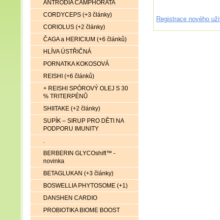
ANTRODIA CAMPHORATA
CORDYCEPS (+3 články)
Registrace nového uži
CORIOLUS (+2 články)
ČAGA a HERICIUM (+6 článků)
HLÍVA ÚSTŘIČNÁ
PORNATKA KOKOSOVÁ
REISHI (+6 článků)
+ REISHI SPÓROVÝ OLEJ S 30
% TRITERPÉNŮ
SHIITAKE (+2 články)
SUPÍK – SIRUP PRO DĚTI NA
PODPORU IMUNITY
.
BERBERIN GLYCOshift™ -
novinka
BETAGLUKAN (+3 články)
BOSWELLIA PHYTOSOME (+1)
DANSHEN CARDIO
PROBIOTIKA BIOME BOOST