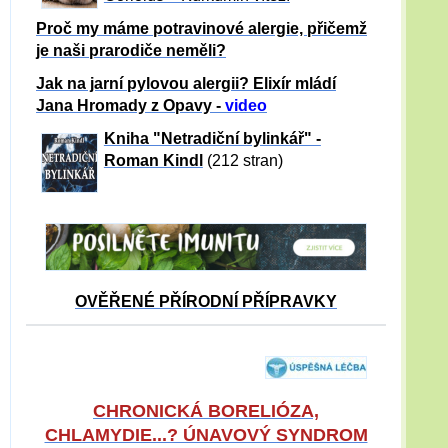
Proč my máme potravinové alergie, přičemž
je naši prarodiče neměli?
Jak na jarní pylovou alergii? Elixír mládí
Jana Hromady z Opavy -
video
Kniha "Netradiční bylinkář" -
Roman Kindl
(212 stran)
OVĚŘENÉ PŘÍRODNÍ PŘÍPRAVKY
CHRONICKÁ BORELIÓZA,
CHLAMYDIE...? ÚNAVOVÝ SYNDROM