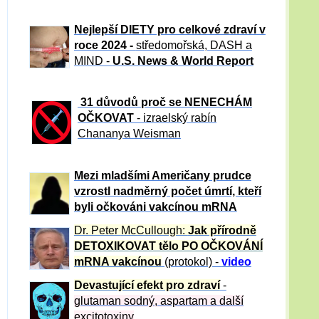
Nejlepší DIETY pro celkové zdraví v
roce 2024 -
středomořská, DASH a
MIND -
U.S. News & World Report
31 důvod
ů proč se NENECHÁM
OČKOVAT
- izraelský rabín
Chananya Weisman
Mezi mladšími Američany prudce
vzrostl nadměrný počet úmrtí, kteří
byli očkováni vakcínou mRNA
Dr. Peter
McCullough:
Jak přírodně
DETOXIKOVAT tělo PO OČKOVÁNÍ
mRNA vakcínou
(protokol) -
video
Devastující efekt pro zdraví
-
glutaman sodný, aspartam a další
excitotoxiny