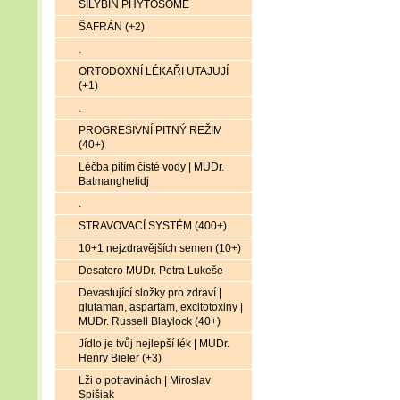
SILYBIN PHYTOSOME
ŠAFRÁN (+2)
.
ORTODOXNÍ LÉKAŘI UTAJUJÍ
(+1)
.
PROGRESIVNÍ PITNÝ REŽIM
(40+)
Léčba pitím čisté vody | MUDr.
Batmanghelidj
.
STRAVOVACÍ SYSTÉM (400+)
10+1 nejzdravějších semen (10+)
Desatero MUDr. Petra Lukeše
Devastující složky pro zdraví |
glutaman, aspartam, excitotoxiny |
MUDr. Russell Blaylock (40+)
Jídlo je tvůj nejlepší lék | MUDr.
Henry Bieler (+3)
Lži o potravinách | Miroslav
Spišiak