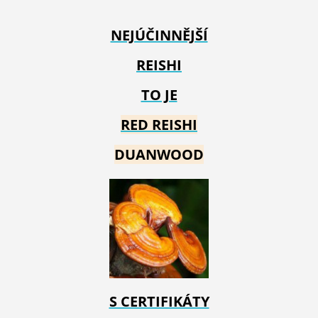
NEJÚČINNĚJŠÍ
REISHI
TO JE
RED REIS
HI
DUANWOOD
S CERTIFIKÁTY