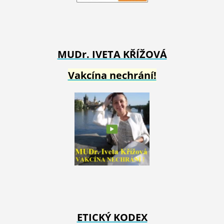
MUDr. IVETA
KŘÍŽOVÁ
Vakcína nechrání!
ETICKÝ KODEX