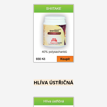
HLÍVA ÚSTŘIČNÁ