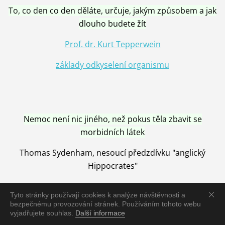
To, co den co den děláte, určuje, jakým způsobem a jak
dlouho budete žít
Prof. dr. Kurt Tepperwein
základy odkyselení organismu
Nemoc není nic jiného, než pokus těla zbavit se
morbidních látek
Thomas Sydenham, nesoucí předzdívku "anglický
Hippocrates"
Tyto stránky používají cookies k analýze návštěvnosti a
bezpečnému provozování stránek. Používáním tohoto webu
vyjadřujete souhlas.
Další informace
Nemoc je vyléčena jen pomocí Přírody, neutralizací a