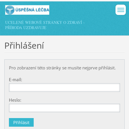
UCELENÉ WEBOVÉ STRÁNKY O ZDRAVÍ -
PŘÍRODA UZDRAVUJE
Přihlášení
Pro zobrazení této stránky se musíte nejprve přihlásit.
E-mail:
Heslo: