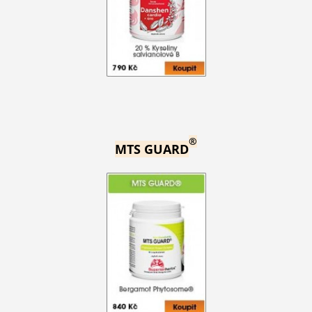
®
MTS GUARD