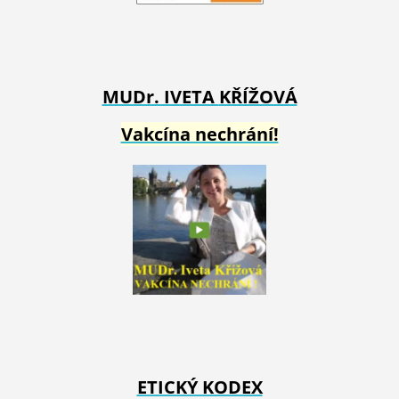
MUDr. IVETA
KŘÍŽOVÁ
Vakcína nechrání!
ETICKÝ KODEX