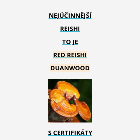
NEJÚČINNĚJŠÍ
REISHI
TO JE
RED REIS
HI
DUANWOOD
S CERTIFIKÁTY