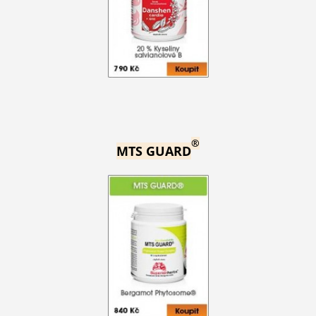
®
MTS GUARD