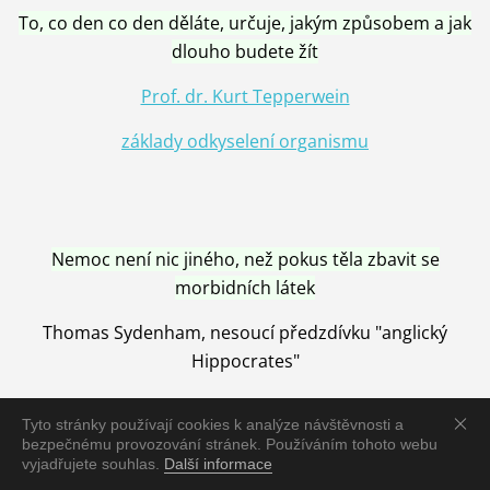
To, co den co den děláte, určuje, jakým způsobem a jak
dlouho budete žít
Prof. dr. Kurt Tepperwein
základy odkyselení organismu
Nemoc není nic jiného, než pokus těla zbavit se
morbidních látek
Thomas Sydenham, nesoucí předzdívku "anglický
Hippocrates"
Tyto stránky používají cookies k analýze návštěvnosti a
bezpečnému provozování stránek. Používáním tohoto webu
vyjadřujete souhlas.
Další informace
Nemoc je vyléčena jen pomocí Přírody, neutralizací a