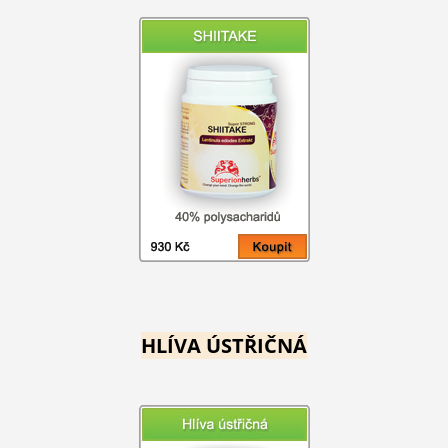
HLÍVA ÚSTŘIČNÁ