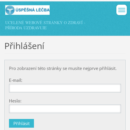
UCELENÉ WEBOVÉ STRÁNKY O ZDRAVÍ -
PŘÍRODA UZDRAVUJE
Přihlášení
Pro zobrazení této stránky se musíte nejprve přihlásit.
E-mail:
Heslo: