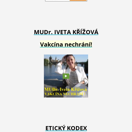
MUDr. IVETA
KŘÍŽOVÁ
Vakcína nechrání!
ETICKÝ KODEX