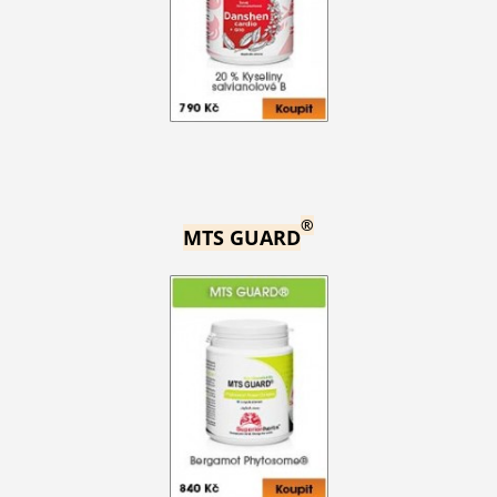
®
MTS GUARD