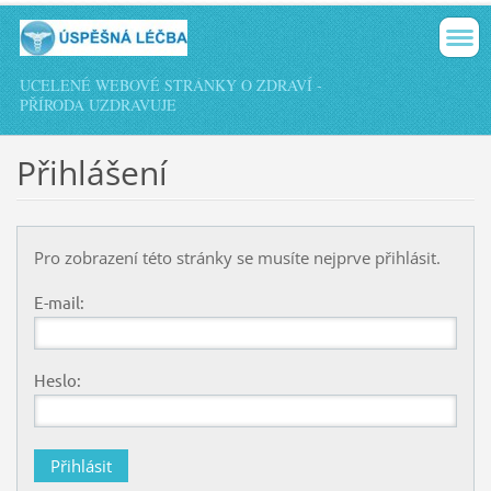
UCELENÉ WEBOVÉ STRÁNKY O ZDRAVÍ -
PŘÍRODA UZDRAVUJE
Přihlášení
Pro zobrazení této stránky se musíte nejprve přihlásit.
E-mail:
Heslo: