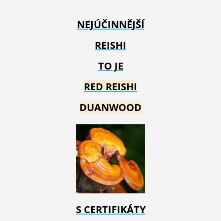
NEJÚČINNĚJŠÍ
REISHI
TO JE
RED REIS
HI
DUANWOOD
S CERTIFIKÁTY