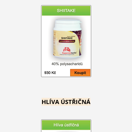
HLÍVA ÚSTŘIČNÁ