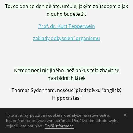
To, co den co den děláte, určuje, jakým způsobem a jak
dlouho budete žít
Prof. dr. Kurt Tepperwein
základy odkyselení organismu
Nemoc není nic jiného, než pokus těla zbavit se
morbidních látek
Thomas Sydenham, nesoucí předzdívku "anglický
Hippocrates"
Tyto stránky používají cookies k analýze návštěvnosti a
bezpečnému provozování stránek. Používáním tohoto webu
vyjadřujete souhlas.
Další informace
Nemoc je vyléčena jen pomocí Přírody, neutralizací a