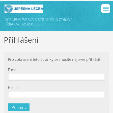
UCELENÉ WEBOVÉ STRÁNKY O ZDRAVÍ -
PŘÍRODA UZDRAVUJE
Přihlášení
Pro zobrazení této stránky se musíte nejprve přihlásit.
E-mail:
Heslo: