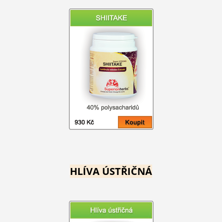
HLÍVA ÚSTŘIČNÁ