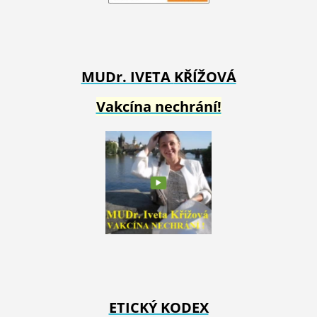
MUDr. IVETA
KŘÍŽOVÁ
Vakcína nechrání!
ETICKÝ KODEX