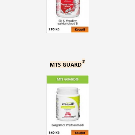
®
MTS GUARD