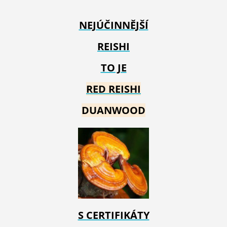
NEJÚČINNĚJŠÍ
REISHI
TO JE
RED REIS
HI
DUANWOOD
S CERTIFIKÁTY